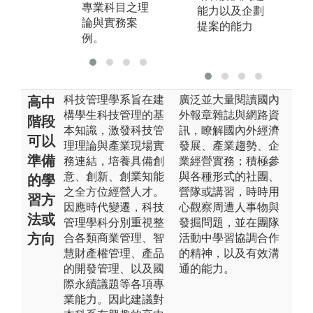
專業科目之理
能力以及企劃
論與實務案
提案的能力
例。
科技管理學系旨在建
廣泛並大量閱讀國內
高中
構學⽣科技管理的基
外報章雜誌與網路資
階段
本知識，激發科技管
訊，瞭解國內外經濟
可以
理理論與產業現場實
發展、產業趨勢、企
準備
務連結，培養具備創
業經營實務；積極參
意、創新、創業知能
與各種形式的社團、
的學
之全⽅位經營⼈才。
營隊或講習，時時用
習方
因應時代變遷，科技
心觀察周遭人事物與
法或
管理學科分別重視整
發掘問題，並在團隊
方向
合各類商業管理、智
活動中學習協調合作
慧財產權管理、產品
的精神，以及有效溝
的開發管理、以及國
通的能力。
際永續議題等各項專
業能⼒。因此建議對