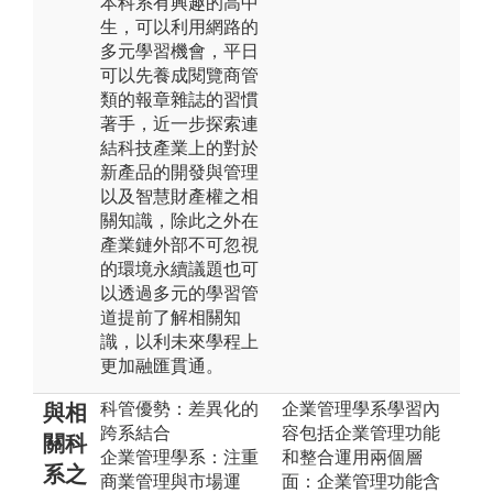
本科系有興趣的⾼中
⽣，可以利⽤網路的
多元學習機會，平⽇
可以先養成閱覽商管
類的報章雜誌的習慣
著⼿，近⼀步探索連
結科技產業上的對於
新產品的開發與管理
以及智慧財產權之相
關知識，除此之外在
產業鏈外部不可忽視
的環境永續議題也可
以透過多元的學習管
道提前了解相關知
識，以利未來學程上
更加融匯貫通。
科管優勢：差異化的
企業管理學系學習內
與相
跨系結合
容包括企業管理功能
關科
企業管理學系：注重
和整合運用兩個層
系之
商業管理與市場運
面：企業管理功能含