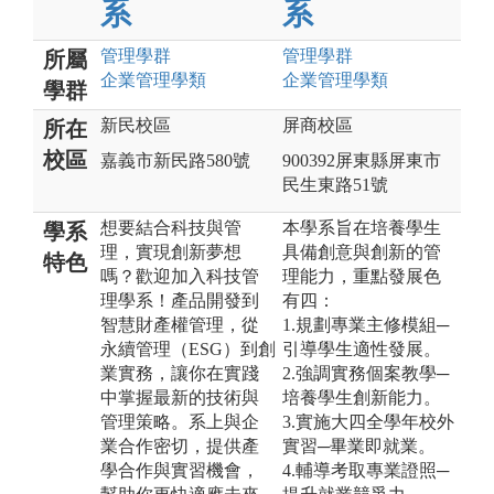
系
系
管理
學群
管理
學群
所屬
企業管理
學類
企業管理
學類
學群
新民校區
屏商校區
所在
校區
嘉義市新民路580號
900392屏東縣屏東市
民生東路51號
想要結合科技與管
本學系旨在培養學生
學系
理，實現創新夢想
具備創意與創新的管
特色
嗎？歡迎加入科技管
理能力，重點發展色
理學系！產品開發到
有四：
智慧財產權管理，從
1.規劃專業主修模組─
永續管理（ESG）到創
引導學生適性發展。
業實務，讓你在實踐
2.強調實務個案教學─
中掌握最新的技術與
培養學生創新能力。
管理策略。系上與企
3.實施大四全學年校外
業合作密切，提供產
實習─畢業即就業。
學合作與實習機會，
4.輔導考取專業證照─