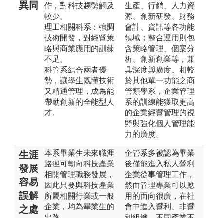
異同
作，對科技趨勢觸及
生產、行銷、人力資
較少。
源、創新研發、財務
理工相關科系：強調
會計、資訊等各功能
技術開發，對經營策
領域；整合運用則包
略與商業應用的訓練
含策略管理、個案分
不足。
析、創新創業等，兼
科管系結合兩者優
具深度與廣度。相較
勢，讓學生既懂技術
於其他單一功能之商
又精通管理，成為能
管類學系，企業管理
帶動創新的全能型人
系的訓練能獲取更高
才。
的企業經營管理的視
野與強化個人管理能
力的廣度。
本系畢業生未來職涯
企管系多被認為畢業
生涯
路徑可朝向科技產業
後僅能進入私人營利
發展
相關管理職務發展，
企業從事管理工作，
容易
因此只要與科技產業
然而管理專業可以應
誤解
所屬相關行業或一般
用的面向很廣，在社
企業，均為畢業生的
會中進入營利、非營
之處
出路。
利組織，不同產業不