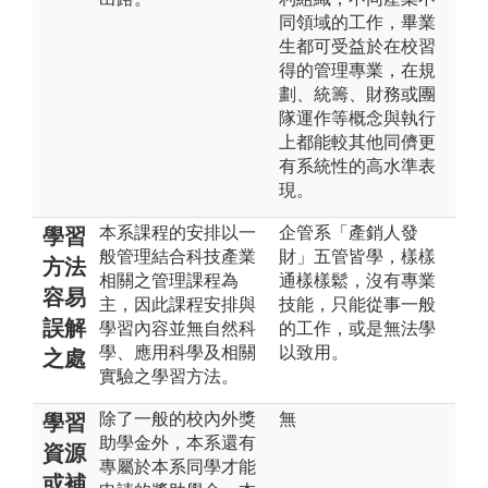
同領域的工作，畢業
生都可受益於在校習
得的管理專業，在規
劃、統籌、財務或團
隊運作等概念與執行
上都能較其他同儕更
有系統性的高水準表
現。
本系課程的安排以一
企管系「產銷人發
學習
般管理結合科技產業
財」五管皆學，樣樣
方法
相關之管理課程為
通樣樣鬆，沒有專業
容易
主，因此課程安排與
技能，只能從事一般
誤解
學習內容並無自然科
的工作，或是無法學
學、應用科學及相關
以致用。
之處
實驗之學習方法。
除了一般的校內外獎
無
學習
助學金外，本系還有
資源
專屬於本系同學才能
或補