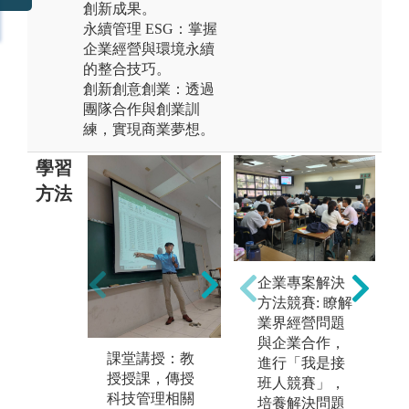
創新成果。
永續管理 ESG：掌握
企業經營與環境永續
的整合技巧。
創新創意創業：透過
團隊合作與創業訓
練，實現商業夢想。
學習
方法
團
組
邏輯思考：科
企業專案解決
小
技管理理論為
方法競賽: 瞭解
交
基礎，結合實
業界經營問題
助
務個案進行研
與企業合作，
課堂講授：教
討，精準判斷
進行「我是接
授授課，傳授
分析與客觀推
班人競賽」，
科技管理相關
理。
培養解決問題