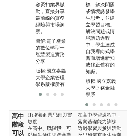
商業決策環
理
標。解決問題
容緊扣業界脈
境、訓練如何
象
或情境誘發學
動，直接分享
與團隊達成共
內
生思考，並建
最前線的實務
識並做出有效
的
立學習目標。
經驗與市場洞
決斷。
圖
解決問題或情
察。
圖解:同學埋首
大
境議題過程
圖解:電子產業
討論個案
賽
中，學生達成
的數位轉型一
自我導向式學
版權:國立嘉義
智慧製造實務
習而增進新知
大學企業管理
分享
或修正舊有的
學系版權所有
版權:國立嘉義
知識。
大學企業管理
版權:國立嘉義
學系版權所有
大學財務金融
學系
(1)培養商業思維與靈
在高中學習過程中，
高中
敏度
落實基礎能力訓練，
階段
在高中、職階段，可
透過學習與參與活動
可以
以從生活中思考商業
反思如何克服生活與