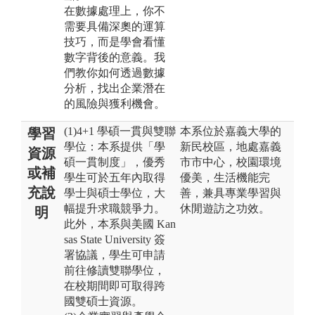
在數據處理上，你不
需要具備深奧的運算
技巧，而是學會看懂
數字背後的意義。我
們教你如何透過數據
分析，找出企業潛在
的風險與獲利機會。
(1)4+1 學碩一貫與雙聯
本系位於嘉義大學的
學習
學位：本系提供「學
新民校區，地處嘉義
資源
碩一貫制度」，優秀
市市中心，校園環境
或補
學生可於五年內取得
優美，生活機能完
充說
學士與碩士學位，大
善，兼具專業學習與
幅提升求職競爭力。
休閒遊訪之功效。
明
此外，本系與美國 Kan
sas State University 簽
署協議，學生可申請
前往修讀雙聯學位，
在校期間即可取得跨
國雙碩士資源。