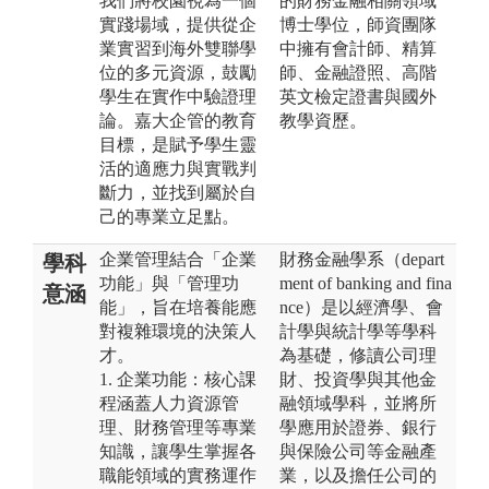
我們將校園視為一個
的財務金融相關領域
實踐場域，提供從企
博士學位，師資團隊
業實習到海外雙聯學
中擁有會計師、精算
位的多元資源，鼓勵
師、金融證照、高階
學生在實作中驗證理
英文檢定證書與國外
論。嘉大企管的教育
教學資歷。
目標，是賦予學生靈
活的適應力與實戰判
斷力，並找到屬於自
己的專業立足點。
企業管理結合「企業
財務金融學系（depart
學科
功能」與「管理功
ment of banking and fina
意涵
能」，旨在培養能應
nce）是以經濟學、會
對複雜環境的決策人
計學與統計學等學科
才。
為基礎，修讀公司理
1. 企業功能：核心課
財、投資學與其他金
程涵蓋人力資源管
融領域學科，並將所
理、財務管理等專業
學應用於證券、銀行
知識，讓學生掌握各
與保險公司等金融產
職能領域的實務運作
業，以及擔任公司的