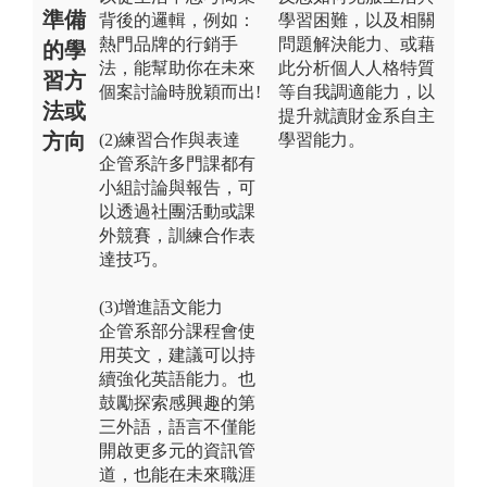
準備
背後的邏輯，例如：
學習困難，以及相關
熱門品牌的行銷手
問題解決能力、或藉
的學
法，能幫助你在未來
此分析個人人格特質
習方
個案討論時脫穎而出!
等自我調適能力，以
法或
提升就讀財金系自主
方向
(2)練習合作與表達
學習能力。
企管系許多門課都有
小組討論與報告，可
以透過社團活動或課
外競賽，訓練合作表
達技巧。
(3)增進語文能力
企管系部分課程會使
用英文，建議可以持
續強化英語能力。也
鼓勵探索感興趣的第
三外語，語言不僅能
開啟更多元的資訊管
道，也能在未來職涯