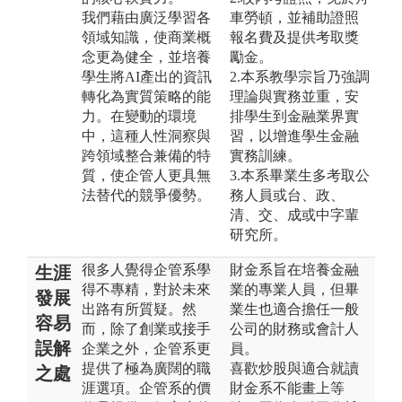
我們藉由廣泛學習各
車勞頓，並補助證照
領域知識，使商業概
報名費及提供考取獎
念更為健全，並培養
勵金。
學生將AI產出的資訊
2.本系教學宗旨乃強調
轉化為實質策略的能
理論與實務並重，安
力。在變動的環境
排學生到金融業界實
中，這種人性洞察與
習，以增進學生金融
跨領域整合兼備的特
實務訓練。
質，使企管人更具無
3.本系畢業生多考取公
法替代的競爭優勢。
務人員或台、政、
清、交、成或中字輩
研究所。
很多人覺得企管系學
財金系旨在培養金融
生涯
得不專精，對於未來
業的專業人員，但畢
發展
出路有所質疑。然
業生也適合擔任一般
容易
而，除了創業或接手
公司的財務或會計人
誤解
企業之外，企管系更
員。
提供了極為廣闊的職
喜歡炒股與適合就讀
之處
涯選項。企管系的價
財金系不能畫上等