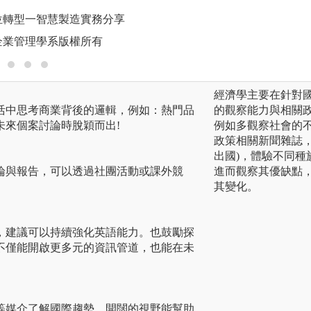
位轉型一智慧製造實務分享
圖解:同學埋首討論
企業管理學系版權所有
版權:國立嘉義大
經濟學主要在針對
活中思考商業背後的邏輯，例如：熱門品
的觀察能力與相關
未來個案討論時脫穎而出!
例如多觀察社會的
政策相關新聞雜誌
出國)，體驗不同
論與報告，可以透過社團活動或課外競
進而觀察其優缺點
其變化。
，建議可以持續強化英語能力。也鼓勵探
不僅能開啟更多元的資訊管道，也能在未
等媒介了解國際趨勢。開闊的視野能幫助