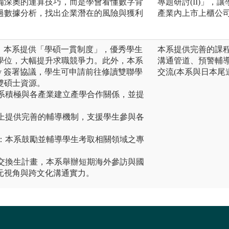
備深奧的運算技巧，而是學會看懂數字背
專題研討(II)」
過數據分析，找出企業潛在的風險與獲利
產業內上市上櫃公
學位：本系提供「學碩一貫制度」，優秀學生
本系提供完善的課
學位，大幅提升求職競爭力。此外，本系
溝通管道、預警輔
niversity 簽署協議，學生可申請前往修讀雙聯學
交流(本系與日本尾
雙碩士資源。
本系積極與各產業建立產學合作關係，並提
系上提供完善的輔導機制，支援學生參與各
。
導：本系鼓勵並輔導學生考取相關領域之專
。
除交換生計畫，本系舉辦短期海外參訪與國
元視角與跨文化溝通實力。