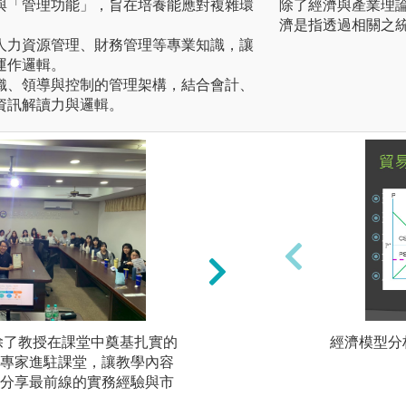
與「管理功能」，旨在培養能應對複雜環
除了經濟與產業理
濟是指透過相關之
蓋人力資源管理、財務管理等專業知識，讓
運作邏輯。
組織、領導與控制的管理架構，結合會計、
資訊解讀力與邏輯。
除了教授在課堂中奠基扎實的
討論教學法： 這
經濟模型分
專家進駐課堂，讓教學內容
們透過大量的個案
分享最前線的實務經驗與市
業決策環境、訓練
效決斷。