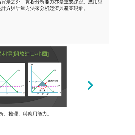
論背景之外，實務分析能力亦是重要課題。應用經
統計方與計量方法來分析經濟與產業現象。
是企管系最核心的學習形式。我
析、推理、與應用能力。
練習教學法：我們
統計與計
研究與小組討論，模擬真實商
擬以及數據分析實
如何與團隊達成共識並做出有
工具，將抽象的策
能。