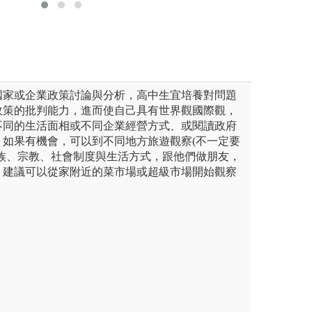
個案
圖解:113年嘉大
學企業管理學系版權所有
國家或企業政策討論與分析，高中生宜培養對問題
政策的批判能力，進而使自己具有世界觀國際觀，
不同的生活面相或不同企業經營方式、或閱讀政府
，如果有機會，可以到不同地方旅遊觀察(不一定要
種族、宗教、社會制度與生活方式，跟他們做朋友，
，建議可以從家附近的菜市場或超級市場開始觀察