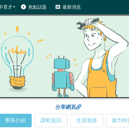
中育才
焦點話題
最新消息
分享網頁
學系介紹
課程資訊
生涯進路
能力特