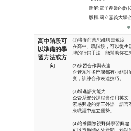
圖解:電子產業的數
版權:國立嘉義大學
(1)培養商業思維與靈敏度
高中階段可
在高中、職階段，可以從生
以準備的學
牌的行銷手法，能幫助你在
習方法或方
向
(2)練習合作與表達
企管系許多門課都有小組討
賽，訓練合作表達技巧。
(3)增進語文能力
企管系部分課程會使用英文
索感興趣的第三外語，語言
來職涯中建立優勢。
(4)培養國際視野與學習興趣
可以透過國內外新聞、雜誌