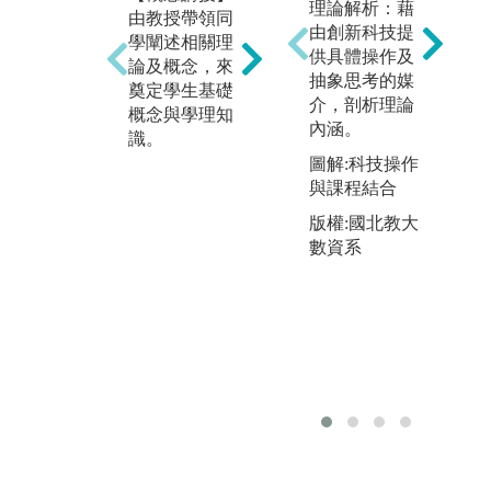
【
理論解析：藉
由教授帶領同
特定議題進行
同
由創新科技提
學闡述相關理
討論與合作學
所
供具體操作及
論及概念，來
習，達成知識
作
抽象思考的媒
奠定學生基礎
共創並增進團
校
介，剖析理論
概念與學理知
隊合作能力。
覽
內涵。
識。
藉
圖解:運用自攜
圖解:科技操作
「
設備找資料與
與課程結合
能
討論
版權:國北教大
以
數資系
進
力
累
進
歷
度
圖
成
版