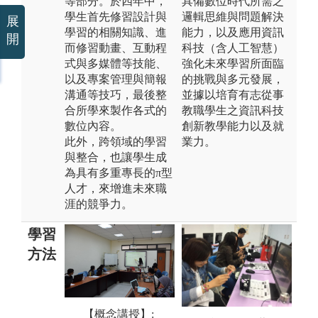
等部分。於四年中，
具備數位時代所需之
學生首先修習設計與
邏輯思維與問題解決
展
學習的相關知識、進
能力，以及應用資訊
開
而修習動畫、互動程
科技（含人工智慧）
式與多媒體等技能、
強化未來學習所面臨
以及專案管理與簡報
的挑戰與多元發展，
溝通等技巧，最後整
並據以培育有志從事
合所學來製作各式的
教職學生之資訊科技
數位內容。
創新教學能力以及就
此外，跨領域的學習
業力。
與整合，也讓學生成
為具有多重專長的π型
人才，來增進未來職
涯的競爭力。
學習
方法
【小組討論】:
【概念講授】:
同學分組針對