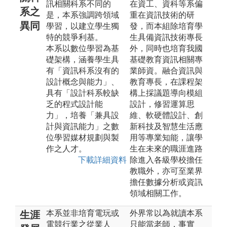
訊相關科系不同的
在資工、資科等系偏
系之
是，本系強調跨領域
重在資訊技術的研
異同
學習，以建立學生獨
發，而本組除培育學
特的競爭利基。
生具備資訊技術專長
本系以數位學習為基
外，同時也培育我國
礎架構，涵養學生具
基礎教育資訊相關專
有「資訊科系沒有的
業師資。融合資訊與
設計概念與能力」、
教育專長，在課程架
具有「設計科系較缺
構上採議題導向模組
乏的程式設計能
設計，修習運算思
力」，培養「兼具設
維、軟硬體設計、創
計與資訊能力」之數
新科技及智慧生活應
位學習媒材規劃與製
用等專業知能，讓學
作之人才。
生在未來的職涯進路
下載詳細資料
除進入各級學校擔任
教職外，亦可至業界
擔任數據分析或資訊
領域相關工作。
本系並非培育電玩或
外界常以為就讀本系
生涯
電競行業之從業人
只能當老師，事實