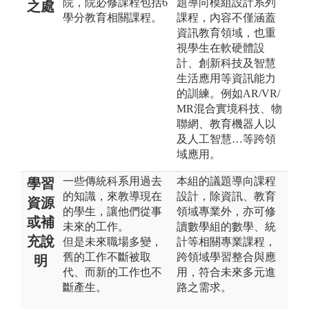
院，院必修課程包括6
題導向模組設計系列
之處
學分教育相關課程。
課程，內容不僅涵蓋
資訊教育領域，也重
視學生在軟硬體設
計、創新科技及智慧
生活應用等資訊能力
的訓練。例如AR/VR/
MR混合實境科技、物
聯網、教育機器人以
及人工智慧…等跨領
域應用。
一些傳統科系用過去
本組的議題導向課程
學習
的知識，來教導現在
設計，除資訊、教育
資源
的學生，讓他們從事
領域專業外，亦可修
或補
未來的工作。
讀數學組的數學、統
充說
但是未來職場多變，
計等相關專業課程，
舊的工作不斷被取
跨領域學習整合與應
明
代、而新的工作也不
用，符合未來多元進
斷產生。
路之需求。