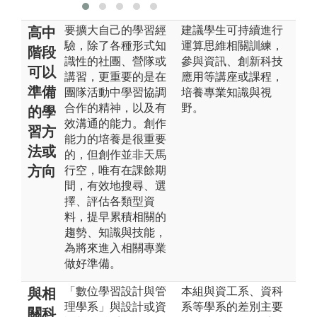
要擴大自己的學習經
建議學生可持續進行
高中
驗，除了各種形式知
運算思維相關訓練，
階段
識性的社團、營隊或
參與資訊、創新科技
可以
講習，更重要的是在
應用等講座或課程，
準備
團隊活動中學習協調
培養專業知識與視
合作的精神，以及有
野。
的學
效溝通的能力。創作
習方
能力的培養是很重要
法或
的，但創作並非天馬
方向
行空，唯有在課餘期
間，有效地搜尋、選
擇、評估各類型資
料，提早累積相關的
趨勢、知識與技能，
為將來進入相關專業
做好準備。
「數位學習設計與管
本組與資工系、資科
與相
理學系」與設計或資
系等學系的差別主要
關科