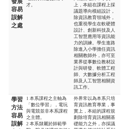
發展
才。
上，本組在課程上採
容易
議題導向模組設計，
誤解
除資訊教育領域外，
也重視學生在軟硬體
之處
設計、創新科技及人
工智慧應用等資訊能
力的訓練。學生進路
除進入小學擔任資訊
相關教師外，亦可至
業界從事數位教材設
計與研發、軟體工程
師、大數據分析工程
師及人工智慧相關資
訊工作。
1 本系課程之主軸為
外界常以為本系只培
學習
「數位學習」，電玩
育資訊教育專業，事
方法
與電競並非本系課程
實上，本組的課程規
容易
之主體。
劃除培育資訊相關基
誤解
2 本系隸屬於師範學
礎能力之外，亦採議