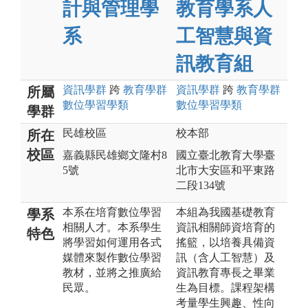
計與管理學
教育學系人
系
工智慧與資
訊教育組
資訊
學群
跨
教育
學群
資訊
學群
跨
教育
學群
所屬
數位學習
學類
數位學習
學類
學群
民雄校區
校本部
所在
校區
嘉義縣民雄鄉文隆村8
國立臺北教育大學臺
5號
北市大安區和平東路
二段134號
本系在培育數位學習
本組為我國基礎教育
學系
相關人才。本系學生
資訊相關師資培育的
特色
將學習如何運用各式
搖籃，以培養具備資
媒體來製作數位學習
訊（含人工智慧）及
教材，並將之推廣給
資訊教育專長之畢業
民眾。
生為目標。課程架構
考量學生興趣、性向