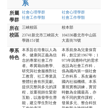
系
社會心理
學群
社會心理
學群
所屬
社會工作
學類
社會工作
學類
學群
三峽校區
校本部
所在
校區
23741新北市三峽區大
104336臺北市中山區
學路151號
大直街70號
本系旨在培養以人為
本系前身為兒童保育
學系
本、健康與正義為信
科，創立於1967年；1
特色
念的專業社會工作
973年因應時代的需求
者。希冀藉由教學、
改設為社會工作科，
研究與社會服務對社
係為國內第一個社會
工教育、社工專業及
工作科系，系友遍布
整體社會有所貢獻。
國內社福機構。本系
提供完整與多元的課
重視實務訓練，實習
程，並重視師生緊密
時數為全國最高，亦
互動，以激發學生潛
有不同的實作課程，
能，建立學生對社會
發展多元、整合科技