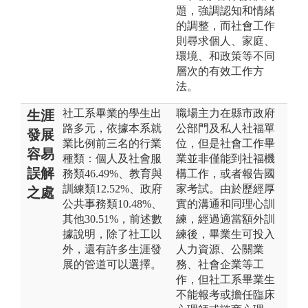
題，強調認知和情緒
的調整，而社會工作
則尋求個人、家庭、
環境、和政策等不同
層次的有效工作方
法。
社工系畢業的學生出
職場主力在縣市政府
生涯
路多元，依據本系就
公部門及私人社福單
發展
業比例前三名的行業
位，但是社會工作畢
容易
種類：個人及社會服
業並非僅能到社福機
誤解
務類46.49%、教育與
構工作，或者報告國
訓練類12.52%、政府
家考試。由於歷經厚
之處
公共事務類10.48%、
實的溝通和同理心訓
其他30.51%，前述數
練，經過適當額外訓
據說明，除了社工以
練後，畢業生可投入
外，還有許多生涯發
人力資源、公關業
展的管道可以選擇。
務、社會企業等工
作，但社工系畢業生
不能報考或擔任臨床