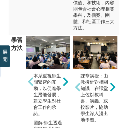
價值、和技術，內容
則包含社會心理相關
學科，及個案、團
體、和社區工作三大
方法。
學習
方法
展
開
本系重視師生
在社工專業方
課堂講授：由
透
間緊密的互
面，我們藉由
教授針對相關
理
動，以促進學
督導、諮詢、
知識，在課堂
互
生潛能發展，
研究和實習之
上佐以教科
專
建立學生對社
服務及合作，
書、講義、或
業
會工作的承
使理論與實務
投影片，協助
驗
諾。
相輔相成而促
學生深入淺出
有
進專業的發
地學習。
團
圖解:師生透過
展。
會