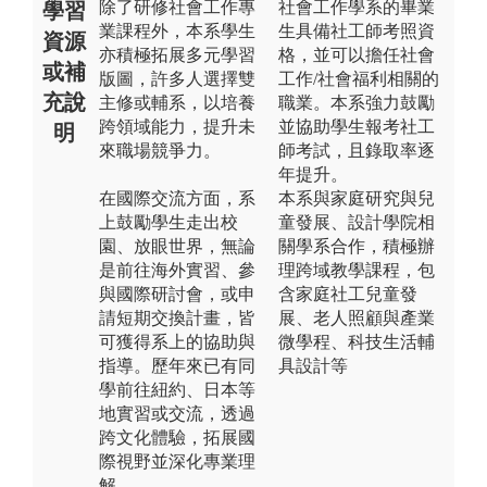
除了研修社會工作專
社會工作學系的畢業
學習
業課程外，本系學生
生具備社工師考照資
資源
亦積極拓展多元學習
格，並可以擔任社會
或補
版圖，許多人選擇雙
工作/社會福利相關的
充說
主修或輔系，以培養
職業。本系強力鼓勵
跨領域能力，提升未
並協助學生報考社工
明
來職場競爭力。
師考試，且錄取率逐
年提升。
在國際交流方面，系
本系與家庭研究與兒
上鼓勵學生走出校
童發展、設計學院相
園、放眼世界，無論
關學系合作，積極辦
是前往海外實習、參
理跨域教學課程，包
與國際研討會，或申
含家庭社工兒童發
請短期交換計畫，皆
展、老人照顧與產業
可獲得系上的協助與
微學程、科技生活輔
指導。歷年來已有同
具設計等
學前往紐約、日本等
地實習或交流，透過
跨文化體驗，拓展國
際視野並深化專業理
解。