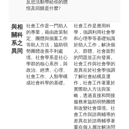
反思活動帶給你的體
悟及回饋是什麼?
社會工作是一門助人
社會工作是應用科
與相
的專業，藉由政策制
學，強調利用社會學
關科
定、團體與個案工作
和心理學等基礎知識
系之
等助人方法，協助弱
於助人工作，解決個
異同
勢團體改善不利處
人、群體、社會面對
境。社會學系是社心
的問題並正向發展。
學群的核心系所，與
社會工作與社會學的
政治、經濟、心理、
差異在於社會學強調
社會工作、人類學構
了解社會結構及運
成社會科學的基礎。
作，社會工作著重於
實際助人方法與策
略，透過直接和間接
服務來協助弱勢團體
和改變社會環境。社
會工作與諮商輔導的
差異在於諮商輔導著
重在個人層次解決問