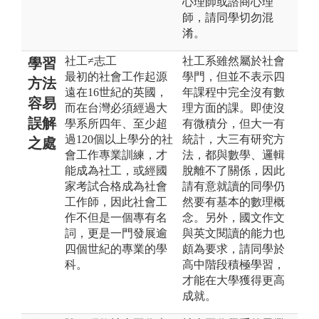
心理師或諮商心理
師，請同學切勿混
淆。
社工≠志工
社工系雖然屬於社會
學習
最初的社會工作起源
學門，但並不表示四
方法
遠在16世紀的英國，
年課程中完全沒有數
容易
而在台灣必須經過大
理方面的課。即使沒
誤解
學系所四年、至少超
有微積分，但大一有
過120個以上學分的社
統計，大三有研究方
之處
會工作專業訓練，才
法，都與數學、邏輯
能成為社工，或經國
脫離不了關係，因此
家考試合格成為社會
請有意就讀的同學仍
工作師，因此社會工
然要有基本的數理概
作不但是一個專有名
念。另外，國文作文
詞，更是一門發展逾
與英文閱讀的能力也
四個世紀的專業的學
頗為要求，請同學於
科。
高中階段積極學習，
才能在大學獲得更高
成就。