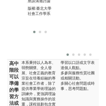
座談溝通討論
圖解:專業課程
圖
版權:臺北大學
學習
進
社會工作學系
版權:臺北大學
版
社會工作學系
社
本系秉持以人為本、
學習以口語或文字表
高中
弱勢關懷、全人發
達個人觀點。
階段
展、社會正義的教育
多參與服務性質社團
可以
宗旨在培養綜融的專
或相關活動。
準備
業社會工作者，除了
多關心社會問題或時
提供專業學術理論的
事，思考問題點。
的學
訓練外，更強調理論
習方
知識與實務操作的並
法或
重，課程規劃包含實