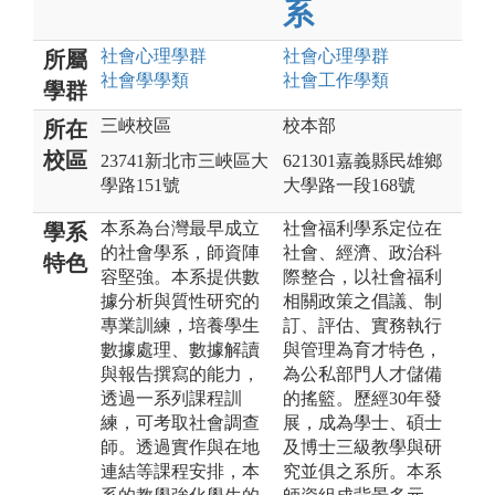
系
社會心理
學群
社會心理
學群
所屬
社會學
學類
社會工作
學類
學群
三峽校區
校本部
所在
校區
23741新北市三峽區大
621301嘉義縣民雄鄉
學路151號
大學路一段168號
本系為台灣最早成立
社會福利學系定位在
學系
的社會學系，師資陣
社會、經濟、政治科
特色
容堅強。本系提供數
際整合，以社會福利
據分析與質性研究的
相關政策之倡議、制
專業訓練，培養學生
訂、評估、實務執行
數據處理、數據解讀
與管理為育才特色，
與報告撰寫的能力，
為公私部門人才儲備
透過一系列課程訓
的搖籃。歷經30年發
練，可考取社會調查
展，成為學士、碩士
師。透過實作與在地
及博士三級教學與研
連結等課程安排，本
究並俱之系所。本系