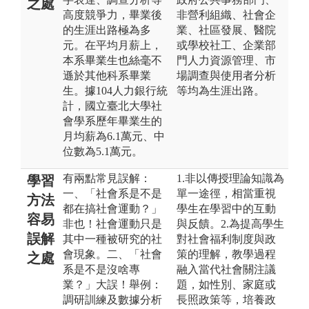
之處
高度競爭力，畢業後
非營利組織、社會企
的生涯出路極為多
業、社區發展、醫院
元。在平均月薪上，
或學校社工、企業部
本系畢業生也絲毫不
門人力資源管理、市
遜於其他科系畢業
場調查與使用者分析
生。據104人力銀行統
等均為生涯出路。
計，國立臺北大學社
會學系歷年畢業生的
月均薪為6.1萬元、中
位數為5.1萬元。
有兩點常見誤解：
1.非以傳授理論知識為
學習
一、「社會系是不是
單一途徑，相當重視
方法
都在搞社會運動？」
學生在學習中的互動
容易
非也！社會運動只是
與反饋。2.為提高學生
誤解
其中一種被研究的社
對社會福利制度與政
會現象。二、「社會
策的理解，教學過程
之處
系是不是沒啥專
融入當代社會關注議
業？」大誤！舉例：
題，如性別、家庭或
調研訓練及數據分析
長照政策等，培養政