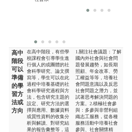
力
圖解:學生實際
圖
發放問卷過程
實
版權:台北大學
版
社會系
社
在高中階段，有些學
1.關注社會議題：了解
高中
校課程會引導學生進
國內外社會與社會問
階段
行個人的或團體的社
題發展趨勢，如長期
可以
會科學研究、論文撰
照顧、年金改革、勞
準備
寫等，學生可以在此
工權益等等，培養社
過程中培養基礎的社
會問題意識以及反思
的學
會科學研究過程與方
社會問題之潛力，並
習方
法，包含研究主題的
試著思考解決問題的
法或
設定、研究方法的選
方案。2.積極社會參
方向
擇與應用、數據資料
與：多參與非營利組
或質性資料的收集分
織志工服務，從各種
析與解讀、對研究結
服務活動中培養社會
果的報告彙整等，這
參與、社會關懷精