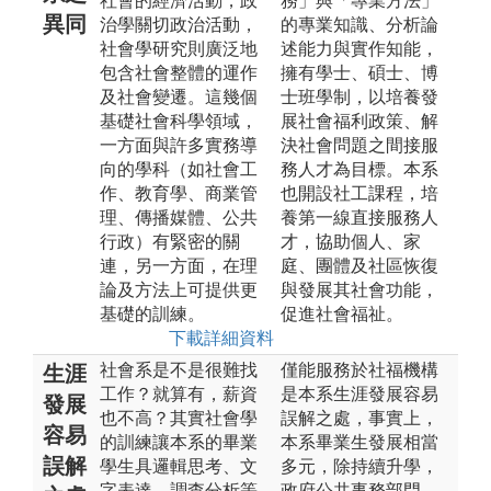
社會的經濟活動，政
務」與「專業方法」
異同
治學關切政治活動，
的專業知識、分析論
社會學研究則廣泛地
述能力與實作知能，
包含社會整體的運作
擁有學士、碩士、博
及社會變遷。這幾個
士班學制，以培養發
基礎社會科學領域，
展社會福利政策、解
一方面與許多實務導
決社會問題之間接服
向的學科（如社會工
務人才為目標。本系
作、教育學、商業管
也開設社工課程，培
理、傳播媒體、公共
養第一線直接服務人
行政）有緊密的關
才，協助個人、家
連，另一方面，在理
庭、團體及社區恢復
論及方法上可提供更
與發展其社會功能，
基礎的訓練。
促進社會福祉。
下載詳細資料
社會系是不是很難找
僅能服務於社福機構
生涯
工作？就算有，薪資
是本系生涯發展容易
發展
也不高？其實社會學
誤解之處，事實上，
容易
的訓練讓本系的畢業
本系畢業生發展相當
誤解
學生具邏輯思考、文
多元，除持續升學，
字表達、調查分析等
政府公共事務部門、