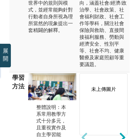
世界中的規則與模
向，涵蓋社會/經濟/政
式，並經常能夠針對
治學、社會政策、社
行動者自身所視為理
會福利財政、社會工
所當然的現象提出一
作等學科，關注社會
套精闢的解釋。
保險與救助、直接間
接福利服務、勞動與
經濟安全、性別平
展
等、社會不均、健康
醫療及家庭照顧等重
開
要議題。
學習
方法
未上傳圖片
整體說明：本
數
調研實作：本
系常用教學方
作
系提供扎實的
式十分多元，
課
社會調查訓練
且重視實作及
計
及實作課程，
自主學習能
量
以必修課《研