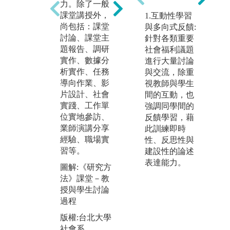
力。除了一般
主
究方法》為
課堂講授外，
題
1.互動性學習
例，學生以自
尚包括：課堂
教
與多向式反饋:
身對社會現象
討論、課堂主
外
針對各類重要
的關懷出發，
題報告、調研
實
社會福利議題
並透過親自進
實作、數據分
統
進行大量討論
行深度訪談、
析實作、任務
與
與交流，除重
設計、發放問
導向作業、影
戰
視教師與學生
卷等方式完成
片設計、社會
外
間的互動，也
對三鶯地區的
實踐、工作單
系
強調同學間的
議題研究。而
位實地參訪、
據
反饋學習，藉
進階選修課
業師演講分享
提
此訓練即時
《研究設計》
經驗、職場實
市
性、反思性與
教授更多元的
習等。
術
建設性的論述
質化、量化研
學
表達能力。
究方法，學生
圖解:《研究方
等
得以透過與指
法》課堂－教
鼓
導老師的討論
授與學生討論
業
與反饋，培養
過程
料
獨立完成學術
版權:台北大學
鍛
研究的能力。
社會系