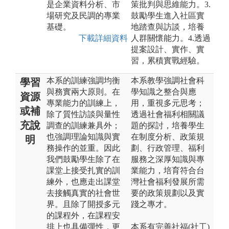
是企業資料分析、市
策批判與思維能力。3.
場研究及民調的專業
鼓勵學生進入社區實
基礎。
地踏查與訪談，培養
下載詳細資料
人群關懷能力。4.透過
提案設計、實作、實
習，累積實戰經驗。
本系的訓練強調均衡
本系教學強調社會科
學習
與務實兩大原則。在
學知識之整合與應
資源
專業能力的訓練上，
用，重視多元思考；
或補
除了質性訪談與量性
透過社會福利相關議
充說
調查的訓練兼具外；
題的探討，培養學生
也強調理論知識與實
在制度分析、政策規
明
務操作的並重。因此
劃、行政管理、福利
我們鼓勵學生除了在
服務之深厚知識與專
課堂上接受扎實的訓
業能力，培育符合台
練外，也應走出課堂
灣社會福利發展所需
去接觸真實的社會世
要的政策規劃以及實
界。且除了開授多元
踐之專才。
的課程外，在課程安
排上也具備彈性，更
本系有完善社福(社工)