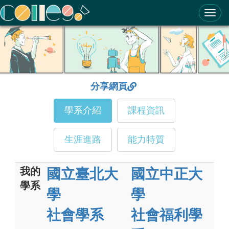
ColleGo! 大學選才與高中育才輔助系統
分享網頁
學系介紹
課程資訊
生涯進路
能力特質
我的
國立臺北大
國立中正大
學系
學
學
社會學系
社會福利學