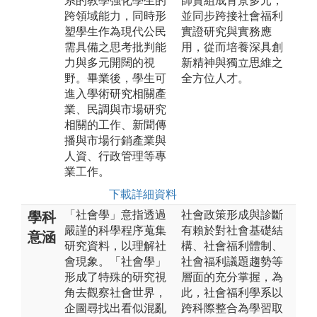
系的教學強化學生的
師資組成背景多元，
跨領域能力，同時形
並同步跨接社會福利
塑學生作為現代公民
實證研究與實務應
需具備之思考批判能
用，從而培養深具創
力與多元開闊的視
新精神與獨立思維之
野。畢業後，學生可
全方位人才。
進入學術研究相關產
業、民調與市場研究
相關的工作、新聞傳
播與市場行銷產業與
人資、行政管理等專
業工作。
下載詳細資料
「社會學」意指透過
社會政策形成與診斷
學科
嚴謹的科學程序蒐集
有賴於對社會基礎結
意涵
研究資料，以理解社
構、社會福利體制、
會現象。「社會學」
社會福利議題趨勢等
形成了特殊的研究視
層面的充分掌握，為
角去觀察社會世界，
此，社會福利學系以
企圖尋找出看似混亂
跨科際整合為學習取