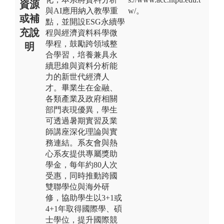
資源
與AI應用納入教學重
w/。
或補
點，並開設ESG永續學
充說
程與經濟資料科學微
學程，鼓勵跨領域整
明
合學習，培養兼具永
續思維與資料分析能
力的新世代經濟人
才。畢業生在金融、
各類產業及政府相關
部門表現優異，學生
可透過暑期實習及業
師講座深化理論與實
務連結。系友會與熱
心系友提供專屬獎助
學金，每年約80人次
受惠，同時推動跨國
雙聯學位與海外研
修，協助學生以3+1或
4+1年取得國際學、碩
士學位，提升國際競