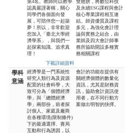
第4名。教師向以教學
雙翅膀，將數位科技
認真嚴謹著稱，關心
及永續ESG課程與會計
同學們各個面向發
核心專業課程相互連
展，可陪伴您一起築
結。師資優質及課程
夢！所以，非常歡迎
多元，為強化會計理
您加入「臺北大學經
論與實務之結合，由
濟學系」，與我們一
業師及四大會計師事
起探索知識、追求真
務所協助開設多種實
理！
務相關課程
下載詳細資料
經濟學是一門系統性
會計的功能在提供有
學科
研究人類行為及資源
關經濟個體的數量化
意涵
配置的社會科學，大
資訊，尤其是財務資
致可分為「個體經濟
訊，協助會計資訊使
學」與「總體經濟
用者，在不同行動方
學」兩部份，前者探
案做出明智的抉擇。
討個人、家庭及廠商
在各種環境(限制條件)
下的最適選擇、賽局
互動和行為誘因，以