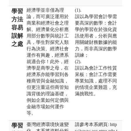
經濟學並非僅為理
(1).
學習
論，而可廣泛運用於
誤以為學習會計學需
方法
商業和經濟社會之理
要高深的數學：會計
容易
解。經濟量化分析應
學的學習在於強化資
誤解
用部分數學與統計工
訊使用者，分析與應
具，學生對探究人類
用關鍵財務數據的能
之處
行為決策、經濟社會
力，而非高深的數學
運作有興趣，經濟系
訓練；
就適合你！此外，經
(2).
濟學是商學之母，在
誤以為會計工作性質
經濟系亦能學習到各
呆板：會計工作需要
種商管與金融知識，
專業知識，處理不同
但更注重這些商管知
的情境企業難題，充
識背後的理論基礎，
滿挑戰性。
例如企業如何定價與
金融市場如何運作
等。
臺灣經濟環境快速變
請參考本系網頁: http
學習
化，本系將資料分析
s://www.acc.ntpu.edu.t