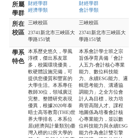
財經
學群
財經
學群
所屬
經濟
學類
會計
學類
學群
三峽校區
三峽校區
所在
校區
23741新北市三峽區大
23741新北市三峽區大
學路151號
學路151號
本系歷史悠久，學風
本系會計學士班之宗
學系
淳樸，傑出系友眾
旨係孕育具備「會計
特色
多，校園環境優美，
人五力-會計核心專業
軟硬體設施完備，可
能力、數位科技能
提供您優質和豐富的
力、永續ESG能力、邏
大學生活。本系專任
輯思考能力、溝通協
教師30位，領域廣泛
調能力」之全方位會
完整。整體研究表現
計人為目標，玫力培
優異，根據2020年泰
商管高階人才。課程
晤士高等教育(THE)世
地圖係為培養會計核
界大學排名，本系位
心專業能力，並以數
居(經濟與計量類別)臺
位科技能力與永續ESG
灣入榜的12所大學的
能力作為會計雙引擎