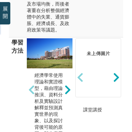
及市場均衡，而後者
展
著重在分析整個經濟
開
體中的失業、通貨膨
脹、經濟成長、及政
府政策等議題。
學習
方法
未上傳圖片
經濟學常使用
基
理論和實證模
隨著資料分析
讀
型，藉由理論
與AI技術應用
達
G
推演、資料分
日益重要，撰
備
析及實驗設計
寫程式分析經
解釋並預測真
圖
課堂講授
濟議題的能力
實世界的現
專
也變得愈來愈
象、以及探討
必要。
背後可能的原