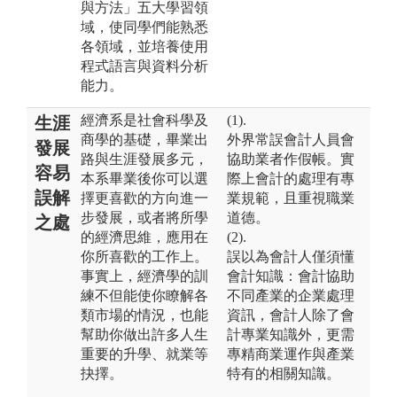
與方法」五大學習領
域，使同學們能熟悉
各領域，並培養使用
程式語言與資料分析
能力。
經濟系是社會科學及
(1).
生涯
商學的基礎，畢業出
外界常誤會計人員會
發展
路與生涯發展多元，
協助業者作假帳。實
容易
本系畢業後你可以選
際上會計的處理有專
誤解
擇更喜歡的方向進一
業規範，且重視職業
步發展，或者將所學
道德。
之處
的經濟思維，應用在
(2).
你所喜歡的工作上。
誤以為會計人僅須懂
事實上，經濟學的訓
會計知識：會計協助
練不但能使你瞭解各
不同產業的企業處理
類市場的情況，也能
資訊，會計人除了會
幫助你做出許多人生
計專業知識外，更需
重要的升學、就業等
專精商業運作與產業
抉擇。
特有的相關知識。