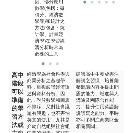
因。部分應用
數學(包括：微
積分、經濟數
學等)和統計之
方法(包含：統
計學、計量經
濟學)在學習經
濟分析時常為
必要的工具。
經濟學為社會科學與
建議高中生養成專注
高中
商業分析之基礎學
聽講之習慣、培養彙
階段
科，重視嚴謹經濟論
整聽講內容並提出問
可以
述與資料分析。因
題的能力、增進與人
準備
此，對於數學和圖表
溝通及團隊合作能
不排斥，又對社會議
力、提升使用英語聽
的學
題有興趣，也不害怕
說讀寫之能力、平時
習方
英文的使用，尤其是
亦可多關注商業財金
法或
介於自然組與社會組
相關新聞。
中間的同學，就非常