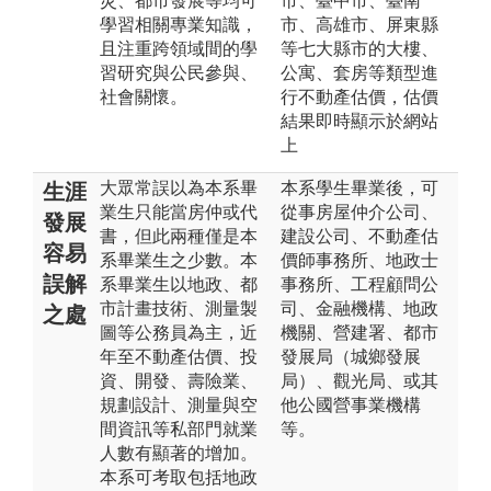
災、都市發展等均可
市、臺中市、臺南
學習相關專業知識，
市、高雄市、屏東縣
且注重跨領域間的學
等七大縣市的大樓、
習研究與公民參與、
公寓、套房等類型進
社會關懷。
行不動產估價，估價
結果即時顯示於網站
上
大眾常誤以為本系畢
本系學生畢業後，可
生涯
業生只能當房仲或代
從事房屋仲介公司、
發展
書，但此兩種僅是本
建設公司、不動產估
容易
系畢業生之少數。本
價師事務所、地政士
誤解
系畢業生以地政、都
事務所、工程顧問公
市計畫技術、測量製
司、金融機構、地政
之處
圖等公務員為主，近
機關、營建署、都市
年至不動產估價、投
發展局（城鄉發展
資、開發、壽險業、
局）、觀光局、或其
規劃設計、測量與空
他公國營事業機構
間資訊等私部門就業
等。
人數有顯著的增加。
本系可考取包括地政