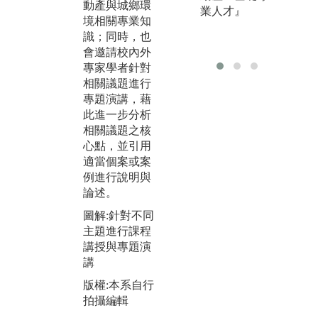
識或工具，解
動產與城鄉環
告
業人才』
決或分析社會
境相關專業知
業
之相關議題。
識；同時，也
一
會邀請校內外
自
圖解:實作、體
專家學者針對
與
驗與參訪活動
相關議題進行
並
版權:本系自行
專題演講，藉
合
拍攝編輯
此進一步分析
藉
相關議題之核
他
心點，並引用
或
適當個案或案
互
例進行說明與
時
論述。
的
圖解:針對不同
圖
主題進行課程
與
講授與專題演
組
講
版
版權:本系自行
拍
拍攝編輯