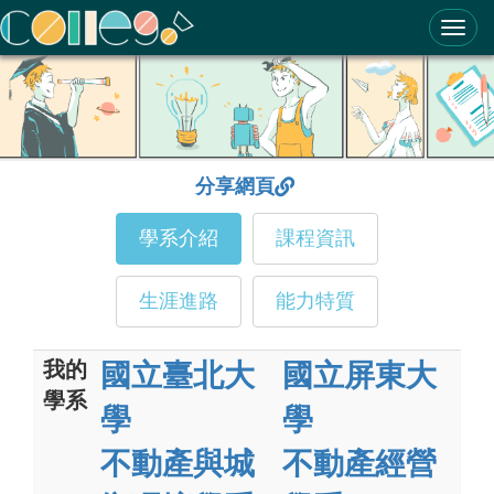
ColleGo! 大學選才與高中育才輔助系統
分享網頁
學系介紹
課程資訊
生涯進路
能力特質
我的
國立臺北大
國立屏東大
學系
學
學
不動產與城
不動產經營