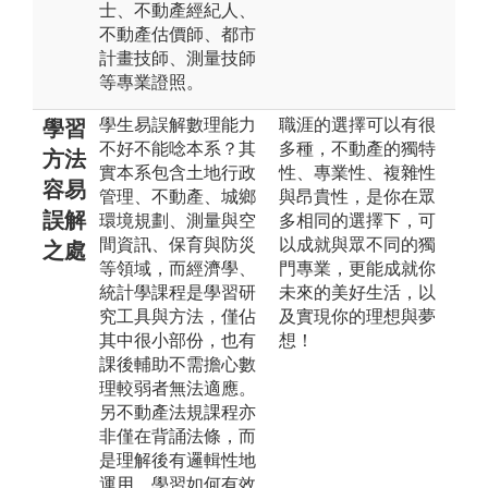
士、不動產經紀人、
不動產估價師、都市
計畫技師、測量技師
等專業證照。
學生易誤解數理能力
職涯的選擇可以有很
學習
不好不能唸本系？其
多種，不動產的獨特
方法
實本系包含土地行政
性、專業性、複雜性
容易
管理、不動產、城鄉
與昂貴性，是你在眾
誤解
環境規劃、測量與空
多相同的選擇下，可
間資訊、保育與防災
以成就與眾不同的獨
之處
等領域，而經濟學、
門專業，更能成就你
統計學課程是學習研
未來的美好生活，以
究工具與方法，僅佔
及實現你的理想與夢
其中很小部份，也有
想！
課後輔助不需擔心數
理較弱者無法適應。
另不動產法規課程亦
非僅在背誦法條，而
是理解後有邏輯性地
運用，學習如何有效