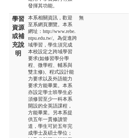
發揮其功能。
本系相關資訊，歡迎
無
學習
至系網頁瀏覽。本系
資源
網址：http://www.rebe.
或補
ntpu.edu.tw/。為促進跨
充說
域學習，學生須完成
本校設定之跨域學習
明
要求(如修習學分學
程、微學程、輔系與
雙主修)、程式設計能
力要求以及外語能力
要求方能畢業。本系
亦設定學士班學生必
須修習至少一科本系
開設的全英語課程，
方能畢業。另本系提
供五年一貫修讀管
道，學生可於五年完
成學士及碩士學位；