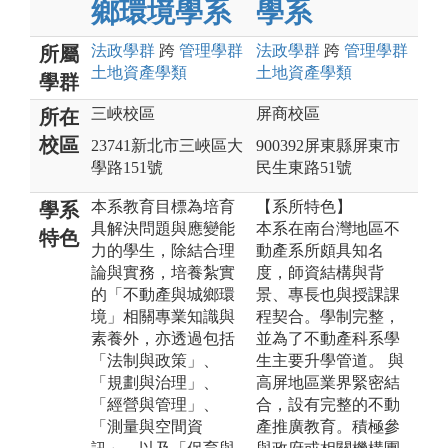
鄉環境學系
學系
法政
學群
跨
管理
學群
法政
學群
跨
管理
學群
所屬
土地資產
學類
土地資產
學類
學群
三峽校區
屏商校區
所在
校區
23741新北市三峽區大
900392屏東縣屏東市
學路151號
民生東路51號
本系教育目標為培育
【系所特色】
學系
具解決問題與應變能
本系在南台灣地區不
特色
力的學生，除結合理
動產系所頗具知名
論與實務，培養紮實
度，師資結構與背
的「不動產與城鄉環
景、專長也與授課課
境」相關專業知識與
程契合。學制完整，
素養外，亦透過包括
並為了不動產科系學
「法制與政策」、
生主要升學管道。 與
「規劃與治理」、
高屏地區業界緊密結
「經營與管理」、
合，設有完整的不動
「測量與空間資
產推廣教育。積極參