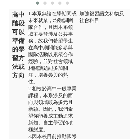
1.本系無論在學期間或
加強複習語文科物及
高中
未來就業，均強調團
社會科目
階段
隊合作，且因本系領
可以
域主要皆涉及公共事
準備
務，故我們希望學生
在高中期間能多參與
的學
團隊活動以累積合作
習方
經驗，並對社會領域
法或
相關議題能多加關
方向
注，培養參與的熱
忱。
2.相較於高中一般專業
課程，本系涉及的面
向與領域較為多元且
新穎。因此，我們希
望你能養成主動追求
新知、自主學習的積
極態度。
3.因本校目前推動國際