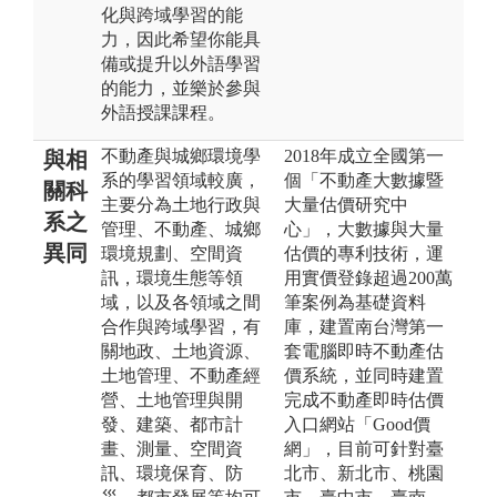
化與跨域學習的能
力，因此希望你能具
備或提升以外語學習
的能力，並樂於參與
外語授課課程。
不動產與城鄉環境學
2018年成立全國第一
與相
系的學習領域較廣，
個「不動產大數據暨
關科
主要分為土地行政與
大量估價研究中
系之
管理、不動產、城鄉
心」，大數據與大量
異同
環境規劃、空間資
估價的專利技術，運
訊，環境生態等領
用實價登錄超過200萬
域，以及各領域之間
筆案例為基礎資料
合作與跨域學習，有
庫，建置南台灣第一
關地政、土地資源、
套電腦即時不動產估
土地管理、不動產經
價系統，並同時建置
營、土地管理與開
完成不動產即時估價
發、建築、都市計
入口網站「Good價
畫、測量、空間資
網」，目前可針對臺
訊、環境保育、防
北市、新北市、桃園