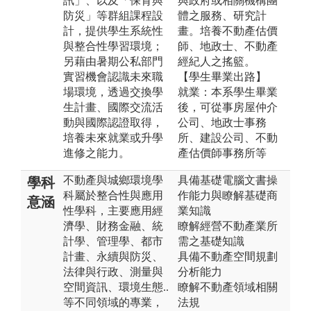
訊」、以及「保育與
與政府或相關機構團
防災」等群組課程設
體之服務、研究計
計，提供學生系統性
畫。培養不動產估價
與整合性學習環境；
師、地政士、不動產
另藉由暑期公私部門
經紀人之搖籃。
實習機會認識未來職
【學生畢業出路】
場環境，透過交換學
就業：本系學生畢業
生計畫、國際交流活
後，可從事房屋仲介
動與國際認證取得，
公司、地政士事務
培養未來就業或升學
所、建設公司、不動
進修之能力。
產估價師事務所等
不動產與城鄉環境學
具備基礎電腦文書操
學科
科屬於整合性與應用
作能力與瞭解基礎商
意涵
性學科，主要應用經
業知識
濟學、財務金融、統
瞭解經營不動產業所
計學、管理學、都市
需之基礎知識
計畫、永續與防災、
具備不動產空間規劃
法律與行政、測量與
分析能力
空間資訊、環境生態..
瞭解不動產領域相關
等不同領域的專業，
法規