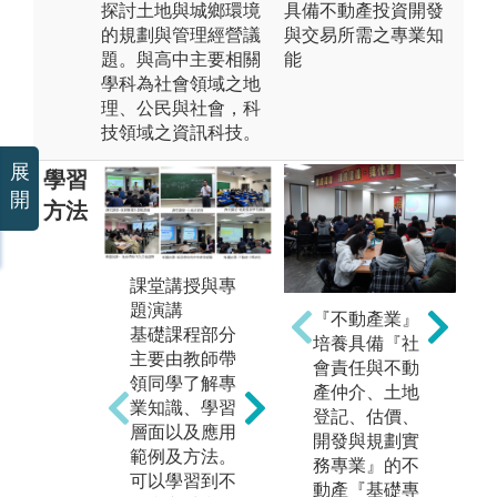
探討土地與城鄉環境
具備不動產投資開發
的規劃與管理經營議
與交易所需之專業知
題。與高中主要相關
能
學科為社會領域之地
理、公民與社會，科
技領域之資訊科技。
展
學習
開
方法
實務應用
課堂講授與專
團
透過課程實
題演講
學
『不動產業』
作、職場體驗
基礎課程部分
的
培養具備『社
或參訪過程，
主要由教師帶
隊
會責任與不動
可以學習到實
領同學了解專
神
產仲介、土地
務性課程內容
業知識、學習
到
登記、估價、
或瞭解實務個
層面以及應用
式
開發與規劃實
案；藉此進一
範例及方法。
頭
務專業』的不
步應用專業知
可以學習到不
達
動產『基礎專