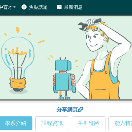
中育才
焦點話題
最新消息
分享網頁
學系介紹
課程資訊
生涯進路
能力特