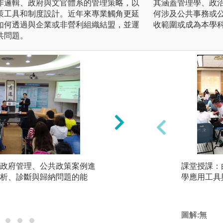
作邏輯、政府與文官體系的管理策略，以
其涵蓋管理學、政
策工具和制度設計。近年來專業觸角更延
何涉及公共事務或
如何透過與企業或非營利組織結盟，並運
收範圍或成為本學
共問題。
政府管理、公共政策案例進
方案規劃：整合應
課堂授課：
析、診斷與歸納問題的能
與管理策略技巧，
學應用工具
解決方案。
版權:本系提供
圖解:無