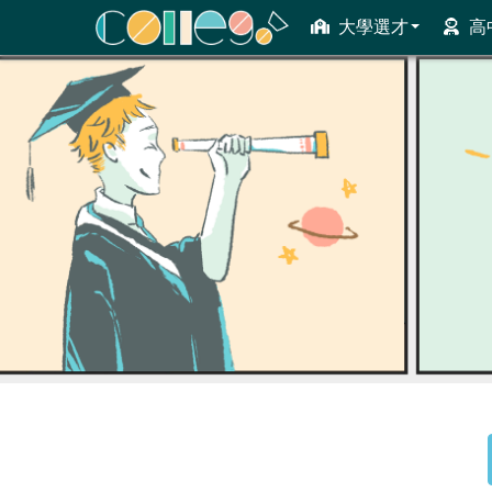
大學選才
高
ColleGo! 大學選才與高中育才輔助系統