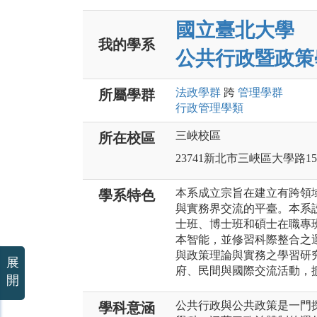
國立臺北大學
我的學系
公共行政暨政策
法政
學群
跨
管理
學群
所屬學群
行政管理
學類
三峽校區
所在校區
23741新北市三峽區大學路15
本系成立宗旨在建立有跨領
學系特色
與實務界交流的平臺。本系
士班、博士班和碩士在職專
本智能，並修習科際整合之
與政策理論與實務之學習研
展
府、民間與國際交流活動，
開
公共行政與公共政策是一門
學科意涵