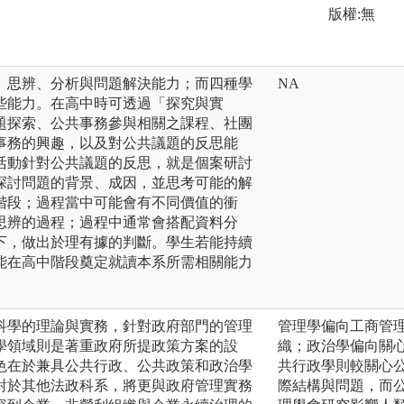
版權:無
、思辨、分析與問題解決能力；而四種學
NA
些能力。在高中時可透過「探究與實
題探索、公共事務參與相關之課程、社團
事務的興趣，以及對公共議題的反思能
活動針對公共議題的反思，就是個案研討
探討問題的背景、成因，並思考可能的解
階段；過程當中可能會有不同價值的衝
思辨的過程；過程中通常會搭配資料分
下，做出於理有據的判斷。學生若能持續
能在高中階段奠定就讀本系所需相關能力
科學的理論與實務，針對政府部門的管理
管理學偏向工商管
學領域則是著重政府所提政策方案的設
織；政治學偏向關
色在於兼具公共行政、公共政策和政治學
共行政學則較關心
對於其他法政科系，將更與政府管理實務
際結構與問題，而