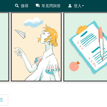
搜尋
常見問與答
登入
質