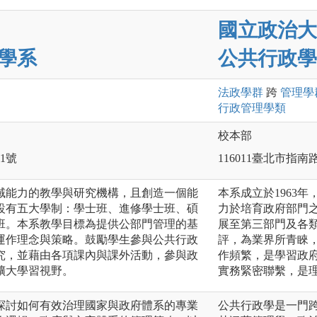
國立政治大
學系
公共行政學
法政
學群
跨
管理
學
行政管理
學類
校本部
1號
116011臺北市指南
域能力的教學與研究機構，且創造一個能
本系成立於1963
設有五大學制：學士班、進修學士班、碩
力於培育政府部門
班。本系教學目標為提供公部門管理的基
展至第三部門及各
運作理念與策略。鼓勵學生參與公共行政
評，為業界所青睞
究，並藉由各項課內與課外活動，參與政
作頻繁，是學習政
擴大學習視野。
實務緊密聯繫，是
探討如何有效治理國家與政府體系的專業
公共行政學是一門