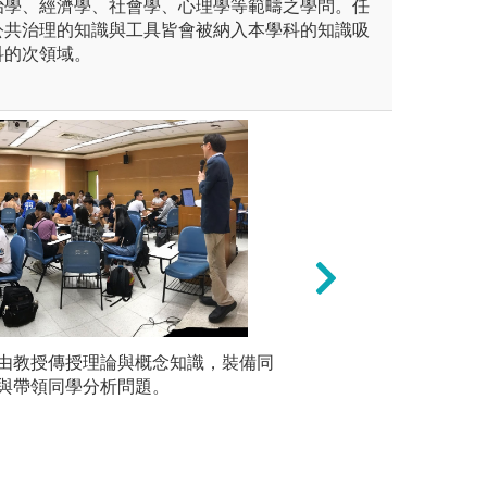
治學、經濟學、社會學、心理學等範疇之學問。任
公共治理的知識與工具皆會被納入本學科的知識吸
科的次領域。
用各種質性與數字資料之分析
由教授傳授理論與概念知識，裝備同
議題思辨：針對當
小組研討
針對公共問題提出具體可行的
與帶領同學分析問題。
立場與觀點進行辯
頭與書面
通說服能力。
圖解:無
版權:本系提供
版權:無