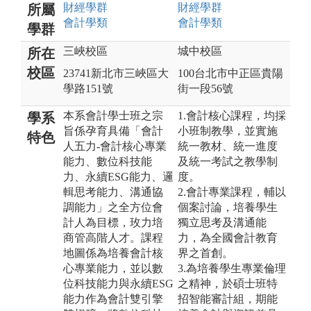
財經
學群
財經
學群
所屬
會計
學類
會計
學類
學群
三峽校區
城中校區
所在
校區
23741新北市三峽區大
100台北市中正區貴陽
學路151號
街一段56號
本系會計學士班之宗
1.會計核心課程，均採
學系
旨係孕育具備「會計
小班制教學，並實施
特色
人五力-會計核心專業
統一教材、統一進度
能力、數位科技能
及統一考試之教學制
力、永續ESG能力、邏
度。
輯思考能力、溝通協
2.會計專業課程，輔以
調能力」之全方位會
個案討論，培養學生
計人為目標，玫力培
獨立思考及溝通能
商管高階人才。課程
力，為全國會計教育
地圖係為培養會計核
界之首創。
心專業能力，並以數
3.為培養學生專業倫理
位科技能力與永續ESG
之精神，於碩士班特
能力作為會計雙引擎
招智能審計組，期能