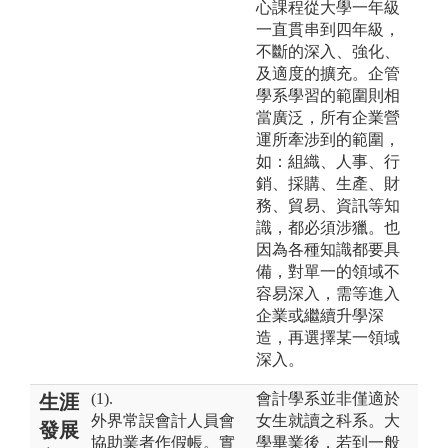
心課程從大學一年級
一直貫串到四年級，
不斷的深入、強化、
及適度的擴充。企管
學系學習的範圍則相
當廣泛，所有企業營
運所牽涉到的範圍，
如：組織、人事、行
銷、採購、生產、財
務、貿易、資訊等知
識，都必須涉獵。也
因為各種知識都要具
備，對單一的領域不
容易深入，需等進入
企業或繼續升學深
造，再選擇某一領域
深入。
(1).
會計學系並非僅適於
生涯
外界常誤會計人員會
女生就讀之科系。大
發展
協助業者作假帳。實
學畢業後，若到一般