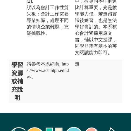
(2).
中，教導同學理解遠
誤以為會計工作性質
比計算重要，光是數
呆板：會計工作需要
學能力強，若無踏實
專業知識，處理不同
課後練習，也是無法
的情境企業難題，充
學好會計的。本系核
滿挑戰性。
心會計皆採用原文
書，輔以中文授課，
同學只需有基本的英
文閱讀能力即可。
請參考本系網頁: http
無
學習
s://www.acc.ntpu.edu.t
資源
w/。
或補
充說
明