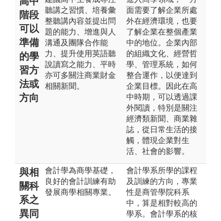
高中
聽講之習慣、培養彙
面需要了解企業所處
階段
整聽講內容並提出問
外在經濟環境，也要
可以
題的能力、增進與人
了解企業在整個產業
準備
溝通及團隊合作能
中的地位。企業內部
力、提升使用英語聽
的組織文化、經營哲
的學
說讀寫之能力、平時
學、管理系統，如何
習方
亦可多關注商業財金
整合運作，以便達到
法或
相關新聞。
企業目標。因此在高
方向
中時期，可以透過課
外閱讀，特別是關注
經濟類新聞、商業雜
誌，從日常生活的接
觸，體現企業對生
活、社會的影響。
會計學為商學基礎，
會計學系所學的課程
與相
良好的會計訓練有助
及訓練的方向，專業
關科
發展商學相關專業。
性是商管學院科系
系之
中，算是相對較高的
異同
學系。會計學系的核