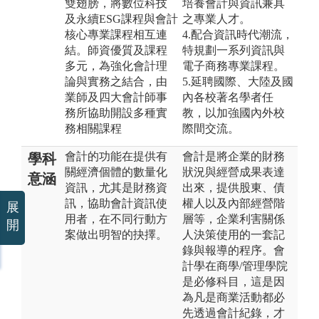
雙翅膀，將數位科技
培養會計與資訊兼具
及永續ESG課程與會計
之專業人才。
核心專業課程相互連
4.配合資訊時代潮流，
結。師資優質及課程
特規劃一系列資訊與
多元，為強化會計理
電子商務專業課程。
論與實務之結合，由
5.延聘國際、大陸及國
業師及四大會計師事
內各校著名學者任
務所協助開設多種實
教，以加強國內外校
務相關課程
際間交流。
會計的功能在提供有
會計是將企業的財務
學科
關經濟個體的數量化
狀況與經營成果表達
意涵
資訊，尤其是財務資
出來，提供股東、債
訊，協助會計資訊使
權人以及內部經營階
展
用者，在不同行動方
層等，企業利害關係
開
案做出明智的抉擇。
人決策使用的一套記
錄與報導的程序。會
計學在商學/管理學院
是必修科目，這是因
為凡是商業活動都必
先透過會計紀錄，才