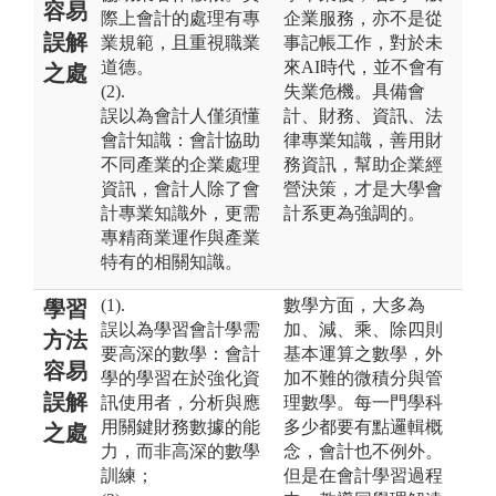
容易
際上會計的處理有專
企業服務，亦不是從
誤解
業規範，且重視職業
事記帳工作，對於未
道德。
來AI時代，並不會有
之處
(2).
失業危機。具備會
誤以為會計人僅須懂
計、財務、資訊、法
會計知識：會計協助
律專業知識，善用財
不同產業的企業處理
務資訊，幫助企業經
資訊，會計人除了會
營決策，才是大學會
計專業知識外，更需
計系更為強調的。
專精商業運作與產業
特有的相關知識。
(1).
數學方面，大多為
學習
誤以為學習會計學需
加、減、乘、除四則
方法
要高深的數學：會計
基本運算之數學，外
容易
學的學習在於強化資
加不難的微積分與管
誤解
訊使用者，分析與應
理數學。每一門學科
用關鍵財務數據的能
多少都要有點邏輯概
之處
力，而非高深的數學
念，會計也不例外。
訓練；
但是在會計學習過程