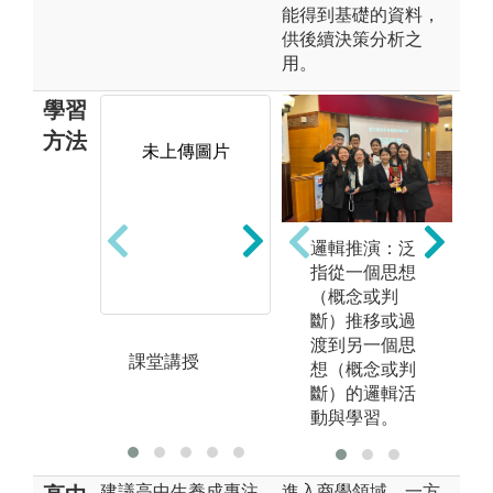
能得到基礎的資料，
供後續決策分析之
用。
學習
方法
未上傳圖片
邏輯推演：泛
競賽中學習:會
專
指從一個思想
計學數位課程
專
（概念或判
Google Sheet及
堂
斷）推移或過
競賽
題
渡到另一個思
圖
課堂講授
想（概念或判
專
斷）的邏輯活
版
動與學習。
建議高中生養成專注
進入商學領域，一方