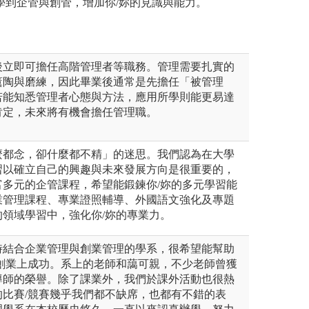
學到企管與創管，增加你/妳的見識與能力。
後立即可擔任高階管理者等職務。管理需要扎實的
薰陶與磨練，因此畢業後通常是先擔任「被管理
若能知悉管理者心態與方法，應用所學則能更易達
肯定，未來將有機會擔任管理職。
麼都念，卻什麼都不精」的迷思。我們認為在大學
習以確立自己的興趣與未來發展方向是很重要的，
富多元的企管課程，希望能鍛鍊你/妳的多元學習能
業管理課程、專業證照輔導、外國語文強化及專題
領域學習中，強化你/妳的專業力。
時結合企業管理與創業管理的學系，很希望能幫助
或創業上成功。系上的老師和藹可親，不少老師曾獲
導師的榮譽。除了課業外，我們於課外活動也很熱
的比賽/競賽幾乎我們都不缺席，也都有不錯的表