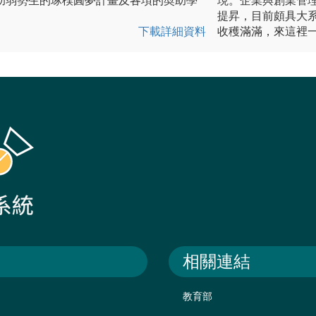
助弱勢生的琢樸圓夢計畫及各項的奬助學
現。企業與創業管
提昇，目前頗具大
下載詳細資料
收穫滿滿，來這裡
相關連結
教育部