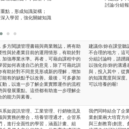
的想法，跟同學、
討論/分組
章節重點，形成知識架構；
是在心裡想著，有
進行深入學習，強化關鍵知識
的部分，說出來才
議。
，多方閱讀管理書籍與商業雜誌，將有助
建議你/妳在課堂
要性與於產業目前的運用情形，有助於對
不合理的地方，這
，加強專業水準。再者，可藉由課程中的
分組討論時，請踴
學習如何表達自己的意見，除了可藉此訓
以強化你/妳的溝
亦有助於對不同意見形成新的理解，增加
與，投入其中，從
可能有的缺點予以改善。最後，可多參加
的知識寬度與深度
互動，以進一步了解企業實際運作的流程
可以培養的喔!
勢與發展重點。這些都有助進一步理解企
合的能力與素養。
科系如資訊管理、工業管理、行銷物流及
我們同時結合了企
識與實務的整合，培養管理通才。企管系
業創業兩大培育方
門，進行全面性的學習，涵蓋計畫、組
與三創教育(創意、