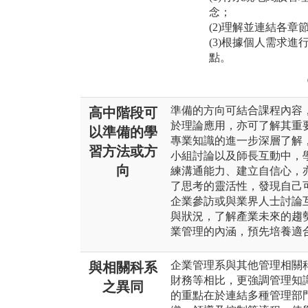
念；
(2)理解並連結各
(3)根據個人需求
點。
準備的方向可結合課程內容
高中階段可
於理論應用，亦可了解其重
以準備的學
專業知識的進一步深層了解
習方法或方
小組討論以及師長互動中，
向
練溝通能力、建立自信心，
了思考的靈活性，發現自己
企業參訪或與業界人士討論
與狀況，了解產業未來的趨
業管理的內涵，預先培養適
企業管理系與其他管理相關
與相關科系
財務等相比，更強調管理知
之異同
的重點在於連結多種管理部