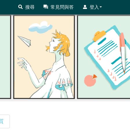
搜尋
常見問與答
登入
質