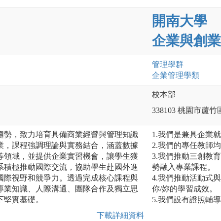
開南大學
企業與創業
管理
學群
企業管理
學類
校本部
338103 桃園市蘆
趨勢，致力培育具備商業經營與管理知識
1.我們是兼具企業
業，課程強調理論與實務結合，涵蓋數據
2.我們的專任教師
等領域，並提供企業實習機會，讓學生獲
3.我們推動三創教
系積極推動國際交流，協助學生赴國外進
勢融入專業課程。
國際視野和競爭力。透過完成核心課程與
4.我們推動活動式
專業知識、人際溝通、團隊合作及獨立思
你/妳的學習成效。
下堅實基礎。
5.我們設有證照輔
下載詳細資料