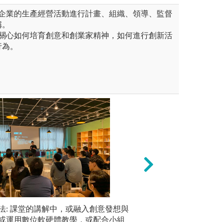
它是對企業的生產經營活動進行計畫、組織、領導、監督
稱。
它主要關心如何培育創意和創業家精神，如何進行創新活
行為。
案教學、管理實務分析、專家
法: 課堂的講解中，或融入創意發想與
實務實作：藉由管
個案式學習
題研究等學習機會，拋出自己
或運用數位軟硬體教學，或配合小組
實習，可以結合理
組討論，