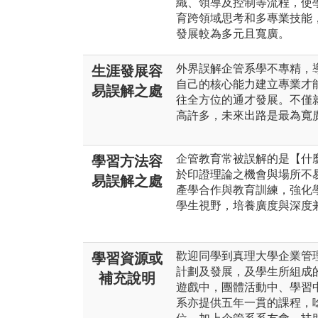
織、領導及控制等流程，使
育跨領域思考和多專業技能
發展較為多元且寬廣。
外界誤解企管系學不專精，
生涯發展容
自己的核心能力建立專業才
易誤解之處
往全方位的通才發展。不僅
高許多，未來出路是最為寬
企管教育常被誤解的是【什
學習方法容
於印證理論之機會與場所不
易誤解之處
產學合作與教育訓練，強化
學生視野，培養廣度與深度
歡迎同學到真理大學企業管
學習資源或
計劃及發展，及學生所組成
補充說明
遊戲中，團體活動中、學習
系亦提供五年一貫的課程，