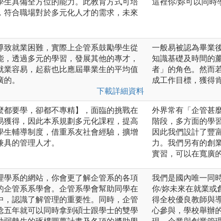
學生具備全方位的能力。此教育方式可培
這裡你/妳可以同時
，符合職場對於多元化人才的需求，未來
導致就業困難，實際上企管系鼓勵學生從
一般易被認為畢業
能，透過多元的學習，發展其他的專才，
知識基礎及時間的
就業容易，起薪也比應屆畢業生的平均值
者」的角色。然而
廣的。
成工作目標，獲得
下載詳細資料
麼都要學，卻都不專精】，面臨的挑戰在
外界常有「企管甚
易獲得，因此本系規劃多元化課程，提高
階段，多方面的學
學生輔導制度，借重系友社會經驗，擴增
因此我們設計了豐
兼具的管理人才。
力。我們另有的創
實習，可以在寬廣的
理學系的網站，你會更了解企管系的各項
我們是國內唯一同
的企管系系學會。企管系學會幫助同學在
你/妳未來在就業
中，認識了解管理的重要性。同時，企管
得全校優良教師與
唸五年就可以同時拿到碩士跟學士的雙學
心參與，學校舉辦