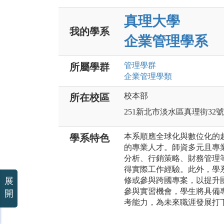
真理大學
我的學系
企業管理學系
管理
學群
所屬學群
企業管理
學類
校本部
所在校區
251新北市淡水區真理街32號
本系順應全球化與數位化的
學系特色
的專業人才。師資多元且專
分析、行銷策略、財務管理
得實際工作經驗。此外，學
展
修或參與跨國專案，以提升
參與實習機會，學生將具備
開
考能力，為未來職涯發展打