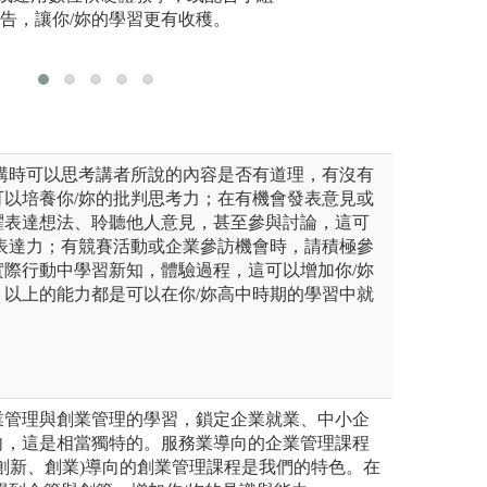
教師或專家一起討論，不要只
報告，讓你/妳的學習更有收穫。
識去分析解決問題
升學習成
疑問要問，有些自己觀念不清
重要性時，可針對
斷能力。
有機會得到別人的指導與建
的機會，成為自己
聽講時可以思考講者所說的內容是否有道理，有沒有
可以培養你/妳的批判思考力；在有機會發表意見或
躍表達想法、聆聽他人意見，甚至參與討論，這可
通表達力；有競賽活動或企業參訪機會時，請積極參
實際行動中學習新知，體驗過程，這可以增加你/妳
。以上的能力都是可以在你/妳高中時期的學習中就
業管理與創業管理的學習，鎖定企業就業、中小企
向，這是相當獨特的。服務業導向的企業管理課程
創新、創業)導向的創業管理課程是我們的特色。在