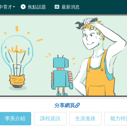
中育才
焦點話題
最新消息
分享網頁
學系介紹
課程資訊
生涯進路
能力特