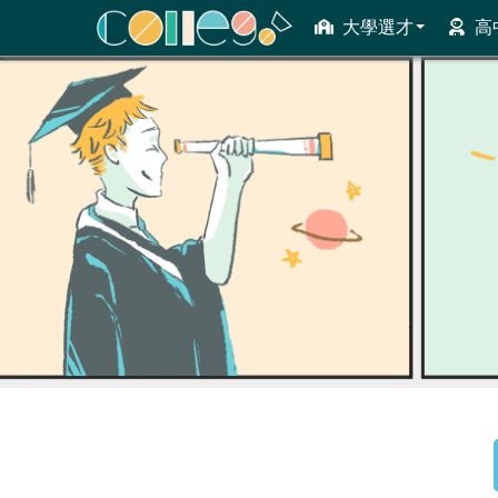
大學選才
高
ColleGo! 大學選才與高中育才輔助系統