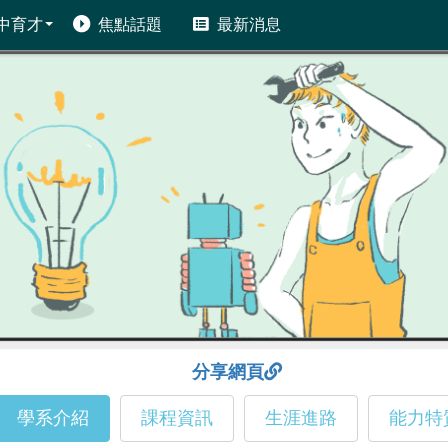
中育才
焦點話題
最新消息
分享網頁
學系介紹
課程資訊
生涯進路
能力特