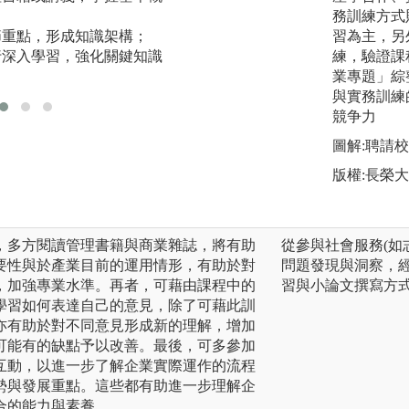
的想法，跟同學、
務訓練方式
章節重點，形成知識架構；
是在心裡想著，有
習為主，另
進行深入學習，強化關鍵知識
的部分，說出來才
練，驗證課
議。
業專題」綜
與實務訓練
競争力
圖解:聘請
版權:長榮
，多方閱讀管理書籍與商業雜誌，將有助
從參與社會服務(如
要性與於產業目前的運用情形，有助於對
問題發現與洞察，
，加強專業水準。再者，可藉由課程中的
習與小論文撰寫方
學習如何表達自己的意見，除了可藉此訓
亦有助於對不同意見形成新的理解，增加
可能有的缺點予以改善。最後，可多參加
互動，以進一步了解企業實際運作的流程
勢與發展重點。這些都有助進一步理解企
合的能力與素養。