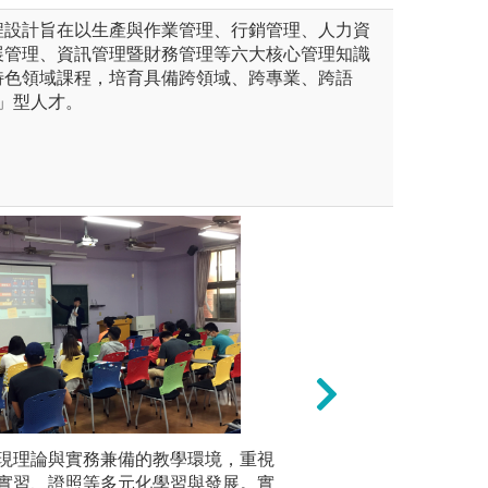
程設計旨在以生產與作業管理、行銷管理、人力資
展管理、資訊管理暨財務管理等六大核心管理知識
特色領域課程，培育具備跨領域、跨專業、跨語
 」型人才。
案教學、管理實務分析、專家
現理論與實務兼備的教學環境，重視
實務實作：藉由管
小組團體
題研究等學習機會，拋出自己
實習、證照等多元化學習與發展。實
實習，可以結合理