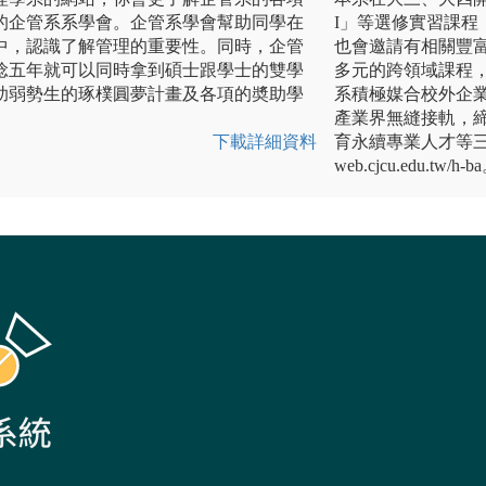
的企管系系學會。企管系學會幫助同學在
I」等選修實習課
中，認識了解管理的重要性。同時，企管
也會邀請有相關豐
唸五年就可以同時拿到碩士跟學士的雙學
多元的跨領域課程
助弱勢生的琢樸圓夢計畫及各項的奬助學
系積極媒合校外企
產業界無縫接軌，
下載詳細資料
育永續專業人才等三方
web.cjcu.edu.tw/h-b