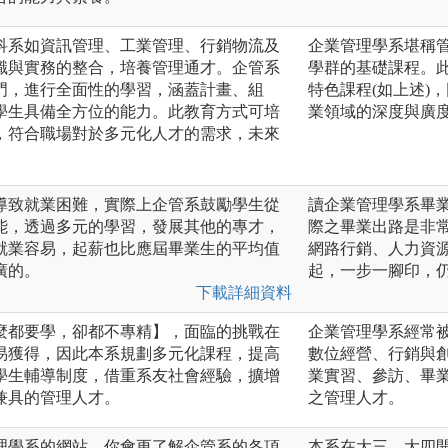
科系如資訊管理、工業管理、行銷物流及
企業管理學系堪稱
識與實務的整合，培養管理通才。企管系
學群的基礎課程。
門，進行全面性的學習，涵蓋計畫、組
特色課程(如上述)
學生具備全方位的能力。此教育方式可培
業領域的深度與廣
，符合職場對於多元化人才的需求，未來
導致就業困難，實際上企管系鼓勵學生從
讀企業管理學系畢
能，透過多元的學習，發展其他的專才，
際之畢業出路是非常
就業容易，起薪也比應屆畢業生的平均值
網路行銷、人力資
廣的。
起，一步一腳印，
下載詳細資料
麼都要學，卻都不專精】，面臨的挑戰在
企業管理學系經常
易獲得，因此本系規劃多元化課程，提高
數位經營、行銷與
學生輔導制度，借重系友社會經驗，擴增
業實習、參訪、畢
兼具的管理人才。
之管理人才。
理學系的網站，你會更了解企管系的各項
本系在大三、大四開設