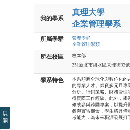
真理大學
我的學系
企業管理學系
管理
學群
所屬學群
企業管理
學類
校本部
所在校區
251新北市淡水區真理街32號
本系順應全球化與數位化的
學系特色
的專業人才。師資多元且專
分析、行銷策略、財務管理
得實際工作經驗。此外，學
修或參與跨國專案，以提升
參與實習機會，學生將具備
展
考能力，為未來職涯發展打
開