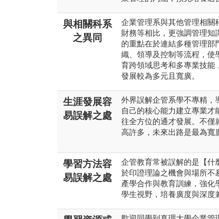
企業管理系與其他管理相關
與相關科系
財務等相比，更強調管理知
之異同
的重點在於連結多種管理部
織、領導及控制等流程，使
育跨領域思考和多專業技能
發展較為多元且寬廣。
外界誤解企管系學不專精，
生涯發展容
自己的核心能力建立專業才
易誤解之處
往全方位的通才發展。不僅
高許多，未來出路是最為寬
企管教育常被誤解的是【什
學習方法容
於印證理論之機會與場所不
易誤解之處
產學合作與教育訓練，強化
學生視野，培養廣度與深度
歡迎同學到真理大學企業管