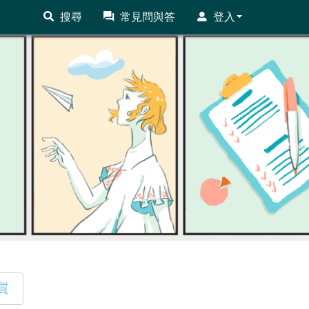
搜尋
常見問與答
登入
質