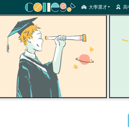
大學選才
高
ColleGo! 大學選才與高中育才輔助系統