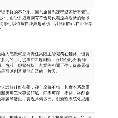
管理學群的不分系，因為企管系課程涵蓋所有管理
此外，企管系還規劃有符合時代潮流與趨勢的領域
，同學可以依據自我興趣選讀，以開創自己在企管專
度。
業給人感覺就是為擔任高階主管職務在鋪路，但實
多元的，可從事ERP規劃師、行銷企劃/分析師、
源、會計、經營分析、創業等相關工作，從基層做
仍是可以創造屬於自己的一片天。
被人誤解什麼都學，卻什麼都不精，其實本系著重
創新應用三大專業領域，同學可擇一學習，搭配企
業專題等活動，實現具備多元、創新暨系統化思維
「校外實習I、II、III」及「校外實習IV、V、V