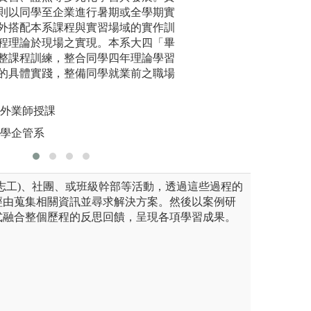
圖解:小組
教師或專家一起討論，不要只
則以同學至企業進行暑期或全學期實
識去分析解決問題
版權:長榮
疑問要問，有些自己觀念不清
外搭配本系課程與實習場域的實作訓
重要性時，可針對
有機會得到別人的指導與建
程理論於現場之實現。本系大四「畢
的機會，成為自己
整課程訓練，整合同學四年理論學習
的具體實踐，整備同學就業前之職場
校外業師授課
大學企管系
志工)、社團、或班級幹部等活動，透過這些過程的
經由蒐集相關資訊並尋求解決方案。然後以案例研
式融合整個歷程的反思回饋，呈現各項學習成果。