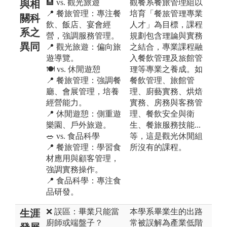
🏨 vs. 觀光旅遊
觀餐系餐旅管理組以
與相
📍 餐旅管理：專注餐
培育「餐旅管理專業
關科
飲、飯店、宴會經
人才」為目標，課程
系之
營，強調服務管理。
規劃包含理論與實務
異同
📍 觀光旅遊：偏向旅
之結合，專業課程融
遊導覽。
入餐飲管理及旅館管
🍽️ vs. 休閒遊憩
理等專業之養成。如
📍 餐旅管理：強調餐
餐飲管理、旅館管
廳、會展管理，培養
理、廚藝實務、烘焙
經營能力。
實務、房務與客務管
📍 休閒遊憩：側重遊
理、餐飲安全與衛
樂園、戶外旅遊。
生、餐旅服務技能...
🥗 vs. 食品科學
等，這是觀光休閒組
📍 餐旅管理：學習食
所沒有的課程。
材應用與顧客管理，
強調實務操作。
📍 食品科學：專注食
品研發。
❌ 誤區：畢業只能當
本學系畢業生的出路
生涯
廚師或端盤子？
常被誤解為產業低階