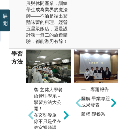
展與休閒產業，訓練
學生成為業界的魔法
展
師——不論是端出驚
豔味蕾的料理、經營
開
五星級飯店，還是設
計獨一無二的旅遊體
驗，都能游刃有餘！
學習
方法
🎭 玄奘餐旅管
一、專題報告
📚 玄奘大學餐

理學系 – 情境
旅管理學系 –
理
教學，學習更
圖解:畢業專題
學習方法大公
即
有感！
成果發表
開！
即
🚀 餐廳經營模
版權:觀餐系
在玄奘餐旅，

擬：從菜單設
你不只是坐在
透
計到服務流
教室裡聽課，
企