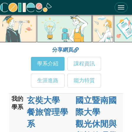
ColleGo! 大學選才與高中育才輔助系統
分享網頁
學系介紹
課程資訊
生涯進路
能力特質
我的
玄奘大學
國立暨南國
學系
餐旅管理學
際大學
系
觀光休閒與