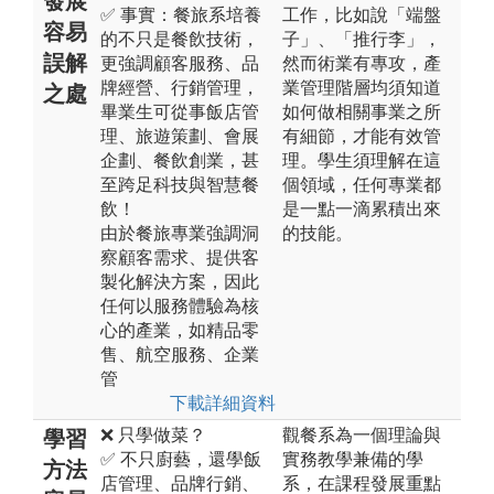
發展
✅ 事實：餐旅系培養
工作，比如說「端盤
容易
的不只是餐飲技術，
子」、「推行李」，
誤解
更強調顧客服務、品
然而術業有專攻，產
牌經營、行銷管理，
業管理階層均須知道
之處
畢業生可從事飯店管
如何做相關事業之所
理、旅遊策劃、會展
有細節，才能有效管
企劃、餐飲創業，甚
理。學生須理解在這
至跨足科技與智慧餐
個領域，任何專業都
飲！
是一點一滴累積出來
由於餐旅專業強調洞
的技能。
察顧客需求、提供客
製化解決方案，因此
任何以服務體驗為核
心的產業，如精品零
售、航空服務、企業
管
下載詳細資料
❌ 只學做菜？
觀餐系為一個理論與
學習
✅ 不只廚藝，還學飯
實務教學兼備的學
方法
店管理、品牌行銷、
系，在課程發展重點