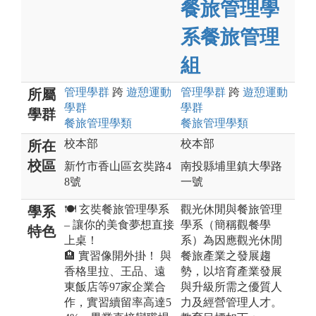
餐旅管理學
系餐旅管理
組
管理
學群
跨
遊憩運動
管理
學群
跨
遊憩運動
所屬
學群
學群
學群
餐旅管理
學類
餐旅管理
學類
校本部
校本部
所在
校區
新竹市香山區玄奘路4
南投縣埔里鎮大學路
8號
一號
🍽️ 玄奘餐旅管理學系
觀光休閒與餐旅管理
學系
– 讓你的美食夢想直接
學系（簡稱觀餐學
特色
上桌！
系）為因應觀光休閒
🏨 實習像開外掛！ 與
餐旅產業之發展趨
香格里拉、王品、遠
勢，以培育產業發展
東飯店等97家企業合
與升級所需之優質人
作，實習續留率高達5
力及經營管理人才。