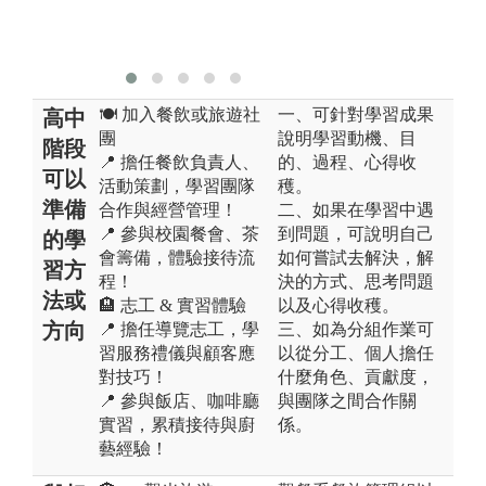
餐
版權:玄奘大學
餐旅系
🍽️ 加入餐飲或旅遊社
一、可針對學習成果
高中
團
說明學習動機、目
階段
📍 擔任餐飲負責人、
的、過程、心得收
可以
活動策劃，學習團隊
穫。
準備
合作與經營管理！
二、如果在學習中遇
📍 參與校園餐會、茶
到問題，可說明自己
的學
會籌備，體驗接待流
如何嘗試去解決，解
習方
程！
決的方式、思考問題
法或
🏨 志工 & 實習體驗
以及心得收穫。
方向
📍 擔任導覽志工，學
三、如為分組作業可
習服務禮儀與顧客應
以從分工、個人擔任
對技巧！
什麼角色、貢獻度，
📍 參與飯店、咖啡廳
與團隊之間合作關
實習，累積接待與廚
係。
藝經驗！