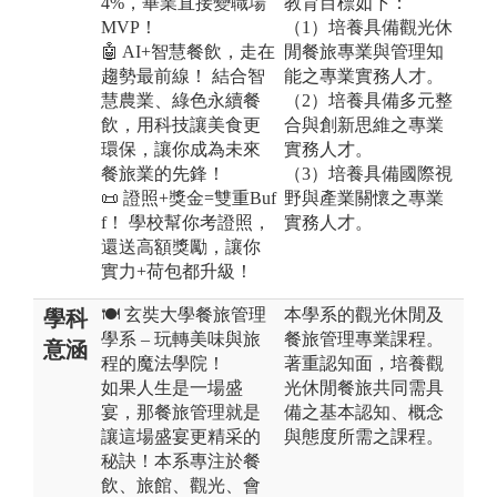
4%，畢業直接變職場
教育目標如下：
MVP！
（1）培養具備觀光休
🤖 AI+智慧餐飲，走在
閒餐旅專業與管理知
趨勢最前線！ 結合智
能之專業實務人才。
慧農業、綠色永續餐
（2）培養具備多元整
飲，用科技讓美食更
合與創新思維之專業
環保，讓你成為未來
實務人才。
餐旅業的先鋒！
（3）培養具備國際視
📜 證照+獎金=雙重Buf
野與產業關懷之專業
f！ 學校幫你考證照，
實務人才。
還送高額獎勵，讓你
實力+荷包都升級！
🍽️ 玄奘大學餐旅管理
本學系的觀光休閒及
學科
學系 – 玩轉美味與旅
餐旅管理專業課程。
意涵
程的魔法學院！
著重認知面，培養觀
如果人生是一場盛
光休閒餐旅共同需具
宴，那餐旅管理就是
備之基本認知、概念
讓這場盛宴更精采的
與態度所需之課程。
秘訣！本系專注於餐
飲、旅館、觀光、會