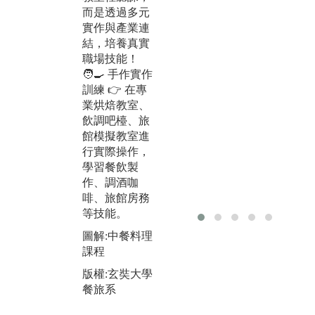
程，實戰經
而是透過多元
營
營！
實作與產業連
與
🏨 旅館前台實
結，培養真實
力
戰：在「雲來
職場技能！

會館」學習接
🧑‍🍳 手作實作
模
待、房務管
訓練 👉 在專
與
理、應變處
業烘焙教室、
培
理，模擬五星
飲調吧檯、旅
與
飯店運作！
館模擬教室進

🍹 飲品調製與
行實際操作，
臨
顧客服務：在
學習餐飲製
業
吧檯教室調製
作、調酒咖
力
咖啡、雞尾
啡、旅館房務

酒、健康飲
等技能。
是
品，提升服務
練
溝通力！
圖解:中餐料理
更
課程
圖解:前檯、餐
圖
廳外場、廚
版權:玄奘大學
報
房、房務-OSC
餐旅系
E檢測
版