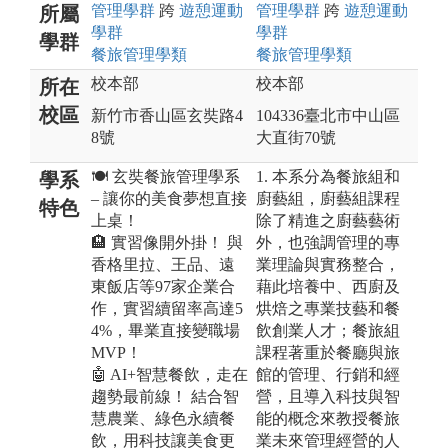
管理
學群
跨
遊憩運動
管理
學群
跨
遊憩運動
所屬
學群
學群
學群
餐旅管理
學類
餐旅管理
學類
校本部
校本部
所在
校區
新竹市香山區玄奘路4
104336臺北市中山區
8號
大直街70號
🍽️ 玄奘餐旅管理學系
1. 本系分為餐旅組和
學系
– 讓你的美食夢想直接
廚藝組，廚藝組課程
特色
上桌！
除了精進之廚藝藝術
🏨 實習像開外掛！ 與
外，也強調管理的專
香格里拉、王品、遠
業理論與實務整合，
東飯店等97家企業合
藉此培養中、西廚及
作，實習續留率高達5
烘焙之專業技藝和餐
4%，畢業直接變職場
飲創業人才；餐旅組
MVP！
課程著重於餐廳與旅
🤖 AI+智慧餐飲，走在
館的管理、行銷和經
趨勢最前線！ 結合智
營，且導入科技與智
慧農業、綠色永續餐
能的概念來教授餐旅
飲，用科技讓美食更
業未來管理經營的人