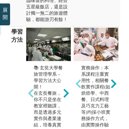
豔味蕾的料理、經營
五星級飯店，還是設
展
計獨一無二的旅遊體
開
驗，都能游刃有餘！
學習
方法
🎭 玄奘餐旅管
📚 玄奘大學餐
實務操作：本

理學系 – 情境
旅管理學系 –
系課程注重實
理
教學，學習更
學習方法大公
用性，相關餐
即
有感！
開！
飲實作課程(如
即
🚀 餐廳經營模
在玄奘餐旅，
烘焙學、中西

擬：從菜單設
你不只是坐在
餐、日式料理
透
計到服務流
教室裡聽課，
及巧克力工藝
企
程，實戰經
而是透過多元
等)均採小班實
營
營！
實作與產業連
務操作方式，
與
🏨 旅館前台實
結，培養真實
由實際操作驗
力
戰：在「雲來