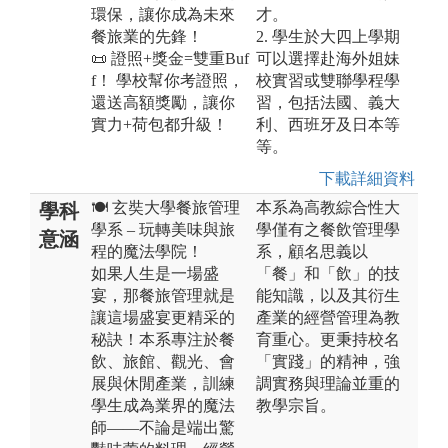
環保，讓你成為未來
才。
餐旅業的先鋒！
2. 學生於大四上學期
📜 證照+獎金=雙重Buf
可以選擇赴海外姐妹
f！ 學校幫你考證照，
校實習或雙聯學程學
還送高額獎勵，讓你
習，包括法國、義大
實力+荷包都升級！
利、西班牙及日本等
等。
下載詳細資料
🍽️ 玄奘大學餐旅管理
本系為高教綜合性大
學科
學系 – 玩轉美味與旅
學僅有之餐飲管理學
意涵
程的魔法學院！
系，顧名思義以
如果人生是一場盛
「餐」和「飲」的技
宴，那餐旅管理就是
能知識，以及其衍生
讓這場盛宴更精采的
產業的經營管理為教
秘訣！本系專注於餐
育重心。更秉持校名
飲、旅館、觀光、會
「實踐」的精神，強
展與休閒產業，訓練
調實務與理論並重的
學生成為業界的魔法
教學宗旨。
師——不論是端出驚