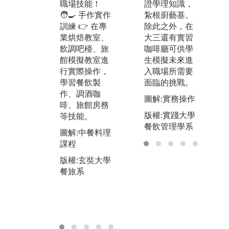
職場技能！
證學理知識，

會館」學習接
🧑‍🍳 手作實作
紮根廚藝基。
模
待、房務管
訓練 👉 在專
除此之外，在
與
理、應變處
業烘焙教室、
大三還有實習
培
理，模擬五星
飲調吧檯、旅
咖啡廳可供學
與
飯店運作！
館模擬教室進
生模擬未來進

🍹 飲品調製與
行實際操作，
入職場所需要
臨
顧客服務：在
學習餐飲製
面臨的挑戰。
業
吧檯教室調製
作、調酒咖
力
咖啡、雞尾
圖解:實務操作
啡、旅館房務

酒、健康飲
版權:實踐大學
等技能。
是
品，提升服務
餐飲管理學系
練
溝通力！
圖解:中餐料理
更
課程
圖解:前檯、餐
圖
廳外場、廚
版權:玄奘大學
報
房、房務-OSC
餐旅系
E檢測
版
餐
版權:玄奘大學
餐旅系