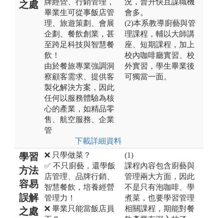
牌經營、行銷管理，
況，晉升快且謀職機
之處
畢業生可從事飯店管
會多。
理、旅遊策劃、會展
(2)本系教導廚藝與管
企劃、餐飲創業，甚
理課程，輔以大師講
至跨足科技與智慧餐
座、短期課程，加上
飲！
校內咖啡廳實習、校
由於餐旅專業強調洞
外實習，學生畢業後
察顧客需求、提供客
可獨當一面。
製化解決方案，因此
任何以服務體驗為核
心的產業，如精品零
售、航空服務、企業
管
下載詳細資料
❌ 只學做菜？
(1)
學習
✅ 不只廚藝，還學飯
課程內容包含廚藝與
方法
店管理、品牌行銷、
管理兩大方面，因此
容易
智慧餐飲，培養經營
不是只有泡咖啡、學
誤解
管理力！
煮菜，也要學習管理
❌ 畢業只能當飯店員
相關課程，期能對餐
之處