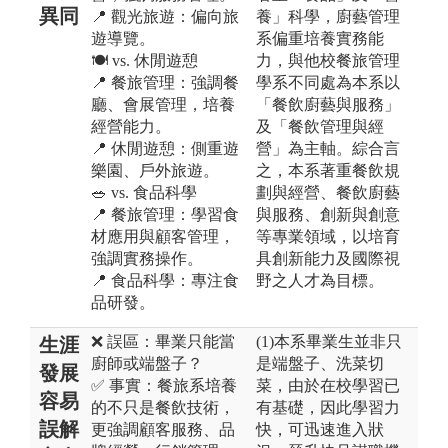
異同
📍 觀光旅遊：偏向旅
養」科學，廚藝管理
遊導覽。
系偏重培養實務能
🍽️ vs. 休閒遊憩
力，與他校餐旅管理
📍 餐旅管理：強調餐
學系不同處為本系以
廳、會展管理，培養
「餐飲廚藝與服務」
經營能力。
及「餐飲管理與經
📍 休閒遊憩：側重遊
營」為主軸。綜合言
樂園、戶外旅遊。
之，本系著重餐飲規
🥗 vs. 食品科學
劃與經營、餐飲廚藝
📍 餐旅管理：學習食
與服務、創新與創意
材應用與顧客管理，
等專業領域，以培育
強調實務操作。
具創新能力及國際視
📍 食品科學：專注食
野之人才為目標。
品研發。
❌ 誤區：畢業只能當
(1)本系畢業生並非只
生涯
廚師或端盤子？
是端盤子、洗菜切
發展
✅ 事實：餐旅系培養
菜，由於在校學習已
容易
的不只是餐飲技術，
有基礎，因此學習力
誤解
更強調顧客服務、品
快，可迅速進入狀