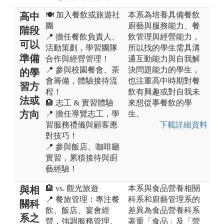
🍽️ 加入餐飲或旅遊社
本系為培養具備餐飲
高中
團
廚藝與服務能力、餐
階段
📍 擔任餐飲負責人、
飲管理與經營能力，
可以
活動策劃，學習團隊
所以找的學生需具溝
準備
合作與經營管理！
通互動能力與自我解
📍 參與校園餐會、茶
決問題能力的學生，
的學
會籌備，體驗接待流
也注重高中時期對餐
習方
程！
飲有興趣或對自我未
法或
🏨 志工 & 實習體驗
來想從事餐飲的學
方向
📍 擔任導覽志工，學
生。
習服務禮儀與顧客應
下載詳細資料
對技巧！
📍 參與飯店、咖啡廳
實習，累積接待與廚
藝經驗！
🏨 vs. 觀光旅遊
本系與食品營養相關
與相
📍 餐旅管理：專注餐
科系和廚藝管理系的
關科
飲、飯店、宴會經
差異為食品營養科系
系之
營，強調服務管理。
著重「食品」及「營