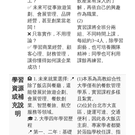
工？
飲產業有深入的了
✅ 未來可從事旅遊策
解，再依自己的興趣
劃、會展管理、品牌
作為職業。
經營，甚至創業當老
(2)
闆！
實習課將全班分兩
❌ 只靠實作，不用理
組、不同時間上課，
論？
每組約3~4人，除學習
✅ 學習商業經營、顧
廚藝，也可培養團隊
客心理、財務管理，
精神；同學也可利用
讓你懂得如何讓企業
課餘再練習。
成功！
🏨 1. 未來就業選擇: 📍
(1)本系為高教綜合性
學習
除了飯店與餐廳，還
大學僅有的餐飲管理
資源
能發展於旅遊企劃、
學系，實習課程多樣
或補
會展管理、餐飲創
且紮實。
充說
業、智慧餐旅、航空
(2)位於台北市大直
服務等領域。
區，捷運可達、交通
明
🎓 2. 大學四年學習歷
便利，因此各大飯店
程
主廚、專家學者都樂
📍 第一、二年：基礎
於蒞臨學校任課、指