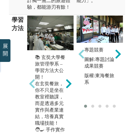
計獨一無二的旅遊體
能力」。
驗，都能游刃有餘！
學習
方法
展
專題競賽
開
🎭 玄奘餐旅管
📚 玄奘大學餐

圖解:專題討論
理學系 – 情境
旅管理學系 –
理
成果競賽
教學，學習更
學習方法大公
即
有感！
版權:東海餐旅
開！
即
🚀 餐廳經營模
系
在玄奘餐旅，

擬：從菜單設
你不只是坐在
透
計到服務流
教室裡聽課，
企
程，實戰經
而是透過多元
營
營！
實作與產業連
與
🏨 旅館前台實
結，培養真實
力
戰：在「雲來
職場技能！

會館」學習接
🧑‍🍳 手作實作
模
待、房務管