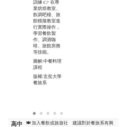
訓練 👉 在專
與
理、應變處
業烘焙教室、
培
理，模擬五星
飲調吧檯、旅
與
飯店運作！
館模擬教室進

🍹 飲品調製與
行實際操作，
臨
顧客服務：在
學習餐飲製
業
吧檯教室調製
作、調酒咖
力
咖啡、雞尾
啡、旅館房務

酒、健康飲
等技能。
是
品，提升服務
練
溝通力！
圖解:中餐料理
更
課程
圖解:前檯、餐
圖
廳外場、廚
版權:玄奘大學
報
房、房務-OSC
餐旅系
E檢測
版
餐
版權:玄奘大學
餐旅系
🍽️ 加入餐飲或旅遊社
建議對於餐旅系有興
高中