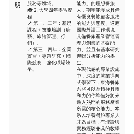
服務等領域。
能力」的理想餐旅
明
🎓 2. 大學四年學習歷
人，期望能養成具備
程
有優良餐旅顧客服務
📍 第一、二年：基礎
的能力與態度、適應
課程 + 技能培訓（廚
國際外語工作環境、
藝、旅館管理、行
具備餐旅產業營運管
銷）。
理與創業的基礎能
📍 第三、四年：企業
力、並且有基本研究
實習 + 專題研究 + 國
邏輯分析能力的學
際競賽，強化職場競
生。
爭。
在現代感的專業設施
中，深度的就業導向
式學習下，東海餐旅
系將可以為積極具親
和力的你準備好將來
進入熱門的服務產業
所需的核心能力。本
系以培養餐旅專業人
才為目標，有理論與
實務經驗兼具的教學