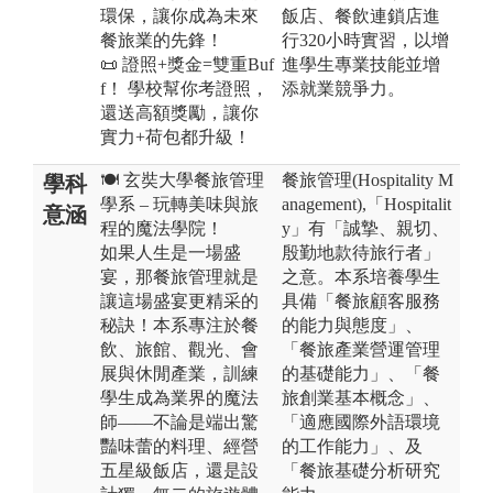
環保，讓你成為未來
飯店、餐飲連鎖店進
餐旅業的先鋒！
行320小時實習，以增
📜 證照+獎金=雙重Buf
進學生專業技能並增
f！ 學校幫你考證照，
添就業競爭力。
還送高額獎勵，讓你
實力+荷包都升級！
🍽️ 玄奘大學餐旅管理
餐旅管理(Hospitality M
學科
學系 – 玩轉美味與旅
anagement),「Hospitalit
意涵
程的魔法學院！
y」有「誠摯、親切、
如果人生是一場盛
殷勤地款待旅行者」
宴，那餐旅管理就是
之意。本系培養學生
讓這場盛宴更精采的
具備「餐旅顧客服務
秘訣！本系專注於餐
的能力與態度」、
飲、旅館、觀光、會
「餐旅產業營運管理
展與休閒產業，訓練
的基礎能力」、「餐
學生成為業界的魔法
旅創業基本概念」、
師——不論是端出驚
「適應國際外語環境
豔味蕾的料理、經營
的工作能力」、及
五星級飯店，還是設
「餐旅基礎分析研究