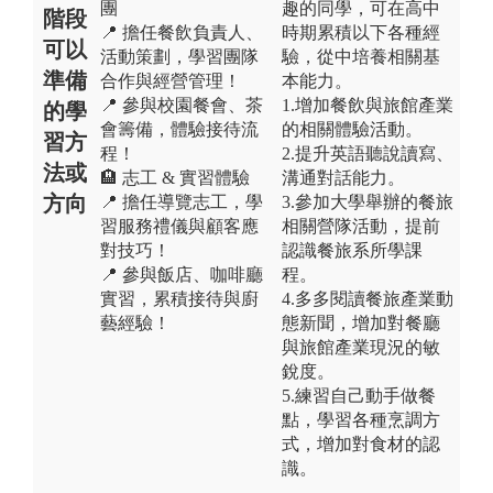
團
趣的同學，可在高中
階段
📍 擔任餐飲負責人、
時期累積以下各種經
可以
活動策劃，學習團隊
驗，從中培養相關基
準備
合作與經營管理！
本能力。
📍 參與校園餐會、茶
1.增加餐飲與旅館產業
的學
會籌備，體驗接待流
的相關體驗活動。
習方
程！
2.提升英語聽說讀寫、
法或
🏨 志工 & 實習體驗
溝通對話能力。
方向
📍 擔任導覽志工，學
3.參加大學舉辦的餐旅
習服務禮儀與顧客應
相關營隊活動，提前
對技巧！
認識餐旅系所學課
📍 參與飯店、咖啡廳
程。
實習，累積接待與廚
4.多多閱讀餐旅產業動
藝經驗！
態新聞，增加對餐廳
與旅館產業現況的敏
銳度。
5.練習自己動手做餐
點，學習各種烹調方
式，增加對食材的認
識。