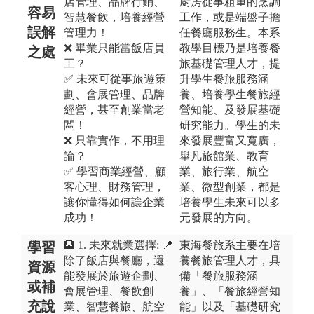
店管理、品牌行銷、
廚房從事粗重的烹調
容易
智慧餐飲，培養經營
工作，或是端盤子擔
誤解
管理力！
任餐廳服務生。本系
❌ 畢業只能當飯店員
教學目標乃是培養餐
之處
工？
旅基礎管理人才，提
✅ 未來可從事旅遊策
升學生餐旅服務涵
劃、會展管理、品牌
養、培養學生餐旅經
經營，甚至創業當老
營知能、及發展基礎
闆！
研究能力。學生的未
❌ 只靠實作，不用理
來發展豐富又寬廣，
論？
舉凡旅館業、教育
✅ 學習商業經營、顧
業、旅行業、航空
客心理、財務管理，
業、微型創業，都是
讓你懂得如何讓企業
培養學生未來可以多
成功！
元發展的方向。
🏨 1. 未來就業選擇: 📍
東海餐旅系主要在培
學習
除了飯店與餐廳，還
養餐旅管理人才，具
資源
能發展於旅遊企劃、
備「餐旅服務涵
或補
會展管理、餐飲創
養」、「餐旅經營知
充說
業、智慧餐旅、航空
能」以及「基礎研究