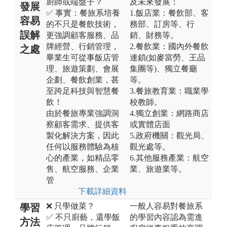
廚師或端盤子？
及未來發展：
發展
✅ 事實：餐旅系培養
1.飯店業：餐飲部、客
容易
的不只是餐飲技術，
務部、訂房等、行
誤解
更強調顧客服務、品
銷、財務等。
牌經營、行銷管理，
2.餐飲業：國內外餐飲
之處
畢業生可從事飯店管
連鎖(如麥當勞、王品
理、旅遊策劃、會展
集團等)、獨立餐廳
企劃、餐飲創業，甚
等。
至跨足科技與智慧餐
3.餐旅教育業：職業學
飲！
校教師。
由於餐旅專業強調洞
4.獨立創業：網路商店
察顧客需求、提供客
或實體店面
製化解決方案，因此
5.政府機關：觀光局、
任何以服務體驗為核
觀光處等。
心的產業，如精品零
6.其他服務產業：航空
售、航空服務、企業
業、旅遊業等。
管
下載詳細資料
❌ 只學做菜？
一般人容易對餐旅系
學習
✅ 不只廚藝，還學飯
的學習內容認為需進
方法