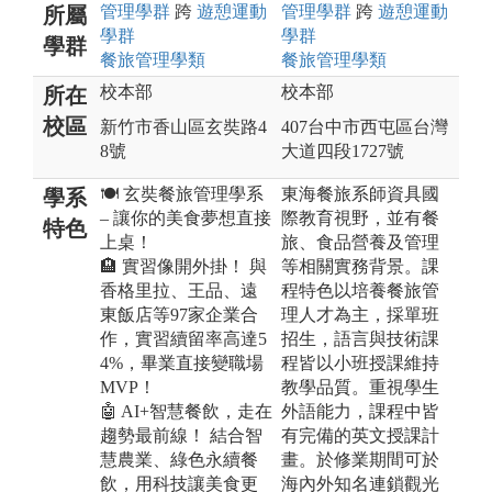
管理
學群
跨
遊憩運動
管理
學群
跨
遊憩運動
所屬
學群
學群
學群
餐旅管理
學類
餐旅管理
學類
校本部
校本部
所在
校區
新竹市香山區玄奘路4
407台中市西屯區台灣
8號
大道四段1727號
🍽️ 玄奘餐旅管理學系
東海餐旅系師資具國
學系
– 讓你的美食夢想直接
際教育視野，並有餐
特色
上桌！
旅、食品營養及管理
🏨 實習像開外掛！ 與
等相關實務背景。課
香格里拉、王品、遠
程特色以培養餐旅管
東飯店等97家企業合
理人才為主，採單班
作，實習續留率高達5
招生，語言與技術課
4%，畢業直接變職場
程皆以小班授課維持
MVP！
教學品質。重視學生
🤖 AI+智慧餐飲，走在
外語能力，課程中皆
趨勢最前線！ 結合智
有完備的英文授課計
慧農業、綠色永續餐
畫。於修業期間可於
飲，用科技讓美食更
海內外知名連鎖觀光