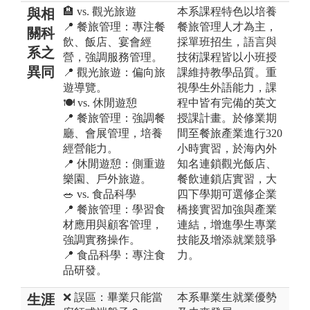
🏨 vs. 觀光旅遊
本系課程特色以培養
與相
📍 餐旅管理：專注餐
餐旅管理人才為主，
關科
飲、飯店、宴會經
採單班招生，語言與
系之
營，強調服務管理。
技術課程皆以小班授
異同
📍 觀光旅遊：偏向旅
課維持教學品質。重
遊導覽。
視學生外語能力，課
🍽️ vs. 休閒遊憩
程中皆有完備的英文
📍 餐旅管理：強調餐
授課計畫。於修業期
廳、會展管理，培養
間至餐旅產業進行320
經營能力。
小時實習，於海內外
📍 休閒遊憩：側重遊
知名連鎖觀光飯店、
樂園、戶外旅遊。
餐飲連鎖店實習，大
🥗 vs. 食品科學
四下學期可選修企業
📍 餐旅管理：學習食
橋接實習加強與產業
材應用與顧客管理，
連結，增進學生專業
強調實務操作。
技能及增添就業競爭
📍 食品科學：專注食
力。
品研發。
❌ 誤區：畢業只能當
本系畢業生就業優勢
生涯