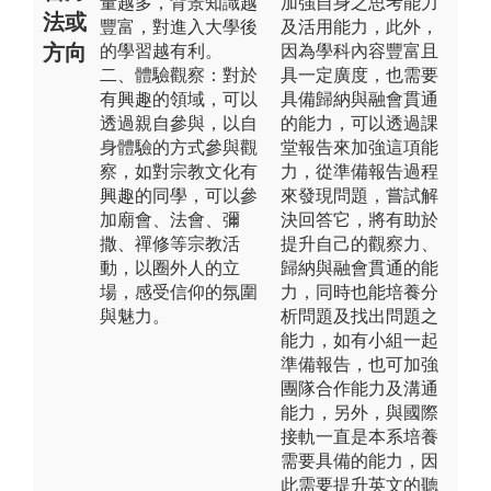
量越多，背景知識越
加強自身之思考能力
法或
豐富，對進入大學後
及活用能力，此外，
方向
的學習越有利。
因為學科內容豐富且
二、體驗觀察：對於
具一定廣度，也需要
有興趣的領域，可以
具備歸納與融會貫通
透過親自參與，以自
的能力，可以透過課
身體驗的方式參與觀
堂報告來加強這項能
察，如對宗教文化有
力，從準備報告過程
興趣的同學，可以參
來發現問題，嘗試解
加廟會、法會、彌
決回答它，將有助於
撒、禪修等宗教活
提升自己的觀察力、
動，以圈外人的立
歸納與融會貫通的能
場，感受信仰的氛圍
力，同時也能培養分
與魅力。
析問題及找出問題之
能力，如有小組一起
準備報告，也可加強
團隊合作能力及溝通
能力，另外，與國際
接軌一直是本系培養
需要具備的能力，因
此需要提升英文的聽