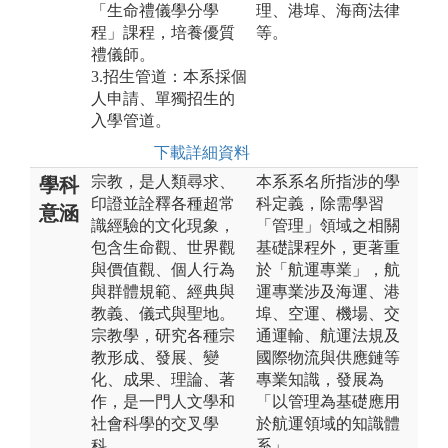
「生命禮儀學分學
理、港埠、海商法律
程」課程，培養優質
等。
禮儀師。
3.招生管道：本系採個
人申請、單獨招生的
入學管道。
下載詳細資料
宗教，是人類尋求、
本系系名所指涉的學
學科
印證並詮釋各種超常
科定義，除需學習
意涵
識經驗的文化現象，
「管理」領域之相關
包含生命觀、世界觀
基礎課程外，更著重
與價值觀、個人行為
於「航運專業」，航
與群體規範、經典與
運專業涉及海運、港
教義、儀式與聖地。
埠、空運、機場、交
宗教學，研究各種宗
通運輸、航運法規及
教形成、發展、變
國際物流與供應鏈等
化、成果、理論、著
專業知識，發展為
作，是一門人文學和
「以管理為基礎應用
社會科學的交叉學
於航運領域的知識體
科。
系」。