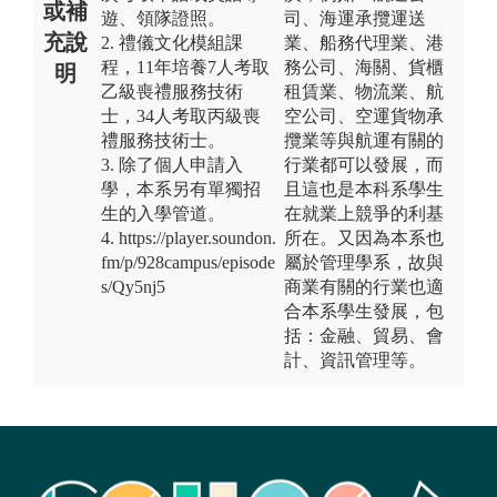
或補
遊、領隊證照。
司、海運承攬運送
充說
2. 禮儀文化模組課
業、船務代理業、港
程，11年培養7人考取
務公司、海關、貨櫃
明
乙級喪禮服務技術
租賃業、物流業、航
士，34人考取丙級喪
空公司、空運貨物承
禮服務技術士。
攬業等與航運有關的
3. 除了個人申請入
行業都可以發展，而
學，本系另有單獨招
且這也是本科系學生
生的入學管道。
在就業上競爭的利基
4. https://player.soundon.
所在。又因為本系也
fm/p/928campus/episode
屬於管理學系，故與
s/Qy5nj5
商業有關的行業也適
合本系學生發展，包
括：金融、貿易、會
計、資訊管理等。