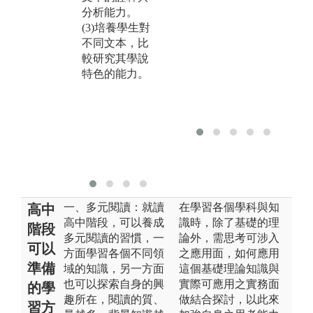
思
分析能力。
藝
(3)培養學生對
等
不同文本，比
存
較研究其學說
文
特色的能力。
化
一、多元閱讀：就讀
在學習各個學科與知
高中
高中階段，可以養成
識時，除了基礎的理
階段
多元閱讀的習慣，一
論外，需思考可涉入
可以
方面學習各個不同領
之應用面，如何應用
準備
域的知識，另一方面
這個基礎理論知識與
也可以探索自身的興
實際可應用之實務面
的學
趣所在，閱讀的質、
做結合探討，以此來
習方