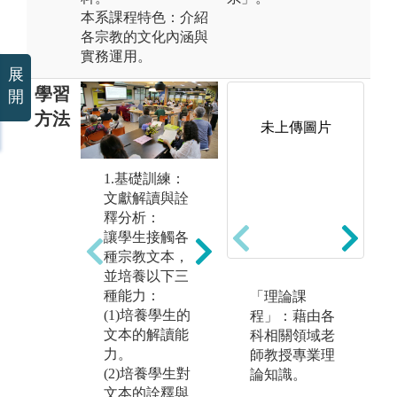
本系課程特色：介紹
各宗教的文化內涵與
實務運用。
展
學習
開
方法
未上傳圖片
2.哲學進路：
3
1.基礎訓練：
演繹、歸納、
史
文獻解讀與詮
邏輯思辯
化
釋分析：
讓學生於各宗
綜
讓學生接觸各
教的教義或規
類
種宗教文本，
範中，學習綜
方
並培養以下三
合、分析、推
學
種能力：
「理論課
理、歸納，於
化
(1)培養學生的
程」：藉由各
此培養學生對
調
文本的解讀能
科相關領域老
宗教哲學的抽
析
力。
師教授專業理
象思考能力。
會
(2)培養學生對
論知識。
人
文本的詮釋與