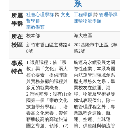
系
社會心理
學群
跨
文史
工程
學群
跨
管理
學群
所屬
哲
學群
運輸物流
學類
學群
宗教
學類
校本部
海大校區
所在
校區
新竹市香山區玄奘路4
202基隆市中正區北寧
8號
路2號
1.師資課程：依「宗
航運為永續發展之國
學系
教」與「文化」兩大
際性產業，本系為國
特色
核心要素，提供理論
內航運管理領域創系
與實務兼顧的課程與
歷史最悠久之系，畢
多元的就業機會。
業校友在航運、港
2.證照輔導：設有(1)全
埠、物流及學術界等
國第一個「宗教文化
領域表現傑出。除一
旅遊學分學程」，培
般管理課程之外，專
養高文化素養，帶領
業課程含運輸、航
薪酬較高的高端旅遊
運、空運、全球運
團之導遊、領隊。(2)
籌、供應鏈與物流管