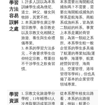
1. 許多人誤以為本系
本系需要出海開船或
學習
訓練學生成為僧尼、
捕魚嗎？不需要，需
方法
道士、神父、修女與
要出海開船或捕魚的
容易
牧師，其實不然。
學系是航海系、商船
誤解
2. 本系讓學生廣泛學
系或漁科系，皆為第
習宗教學、各宗教史
二類組的科系。事實
之處
以及宗教文化相關之
上本系是屬於商管
旅遊、養生與生命禮
類，為第一類組之系
儀專業。
所。本系學生較一般
3. 本系的學習方法多
企管系的學生多具備
元，不會要求學生信
了航運的專業知識(運
仰特定宗教，尊重但
輸學、海運學、航業
不干涉學生之飲食習
經營與管理、海商
慣。
法、空運管理、港埠
管理等學科)，但也具
備了基本的企業管理
領域專業。
1. 宗教文化旅遊學分
從本系歷年校友出路
學習
學程，11年輔導63人
看，本系的出路很
資源
次考取華語或英語導
廣，例如：航運公