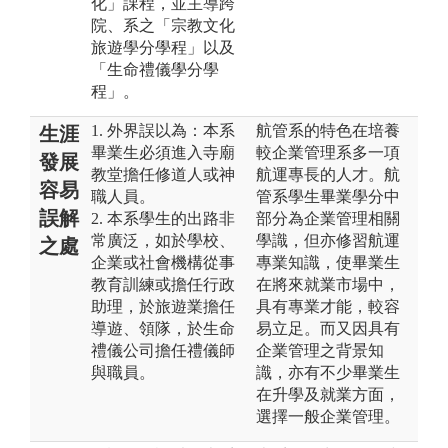
化」課程，並主導跨
院、系之「宗教文化
旅遊學分學程」以及
「生命禮儀學分學
程」。
1. 外界誤以為：本系
航管系的特色在培養
生涯
畢業生必須進入寺廟
較企業管理系多一項
發展
教堂擔任修道人或神
航運專長的人才。航
容易
職人員。
管系學生畢業學分中
誤解
2. 本系學生的出路非
部分為企業管理相關
常廣泛，如於學校、
學識，但亦修習航運
之處
企業或社會機構從事
專業知識，使畢業生
教育訓練或擔任行政
在將來就業市場中，
助理，於旅遊業擔任
具有專業才能，較容
導遊、領隊，於生命
易立足。而又因具有
禮儀公司擔任禮儀師
企業管理之背景知
與職員。
識，亦有不少畢業生
在升學及就業方面，
選擇一般企業管理。