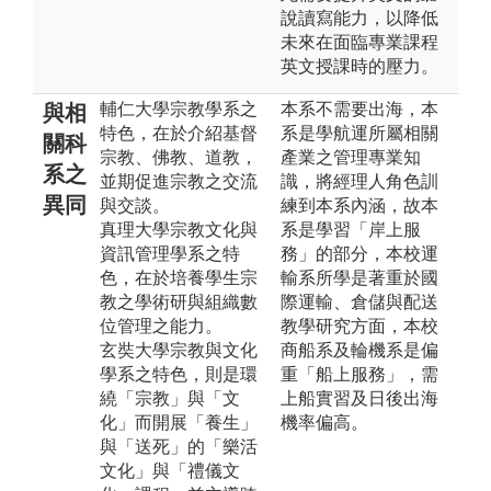
說讀寫能力，以降低
未來在面臨專業課程
英文授課時的壓力。
輔仁大學宗教學系之
本系不需要出海，本
與相
特色，在於介紹基督
系是學航運所屬相關
關科
宗教、佛教、道教，
產業之管理專業知
系之
並期促進宗教之交流
識，將經理人角色訓
異同
與交談。
練到本系內涵，故本
真理大學宗教文化與
系是學習「岸上服
資訊管理學系之特
務」的部分，本校運
色，在於培養學生宗
輸系所學是著重於國
教之學術研與組織數
際運輸、倉儲與配送
位管理之能力。
教學研究方面，本校
玄奘大學宗教與文化
商船系及輪機系是偏
學系之特色，則是環
重「船上服務」，需
繞「宗教」與「文
上船實習及日後出海
化」而開展「養生」
機率偏高。
與「送死」的「樂活
文化」與「禮儀文