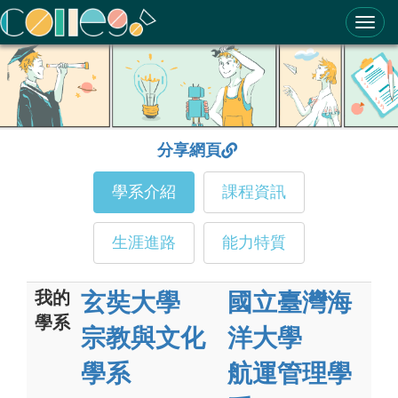
ColleGo! 大學選才與高中育才輔助系統
分享網頁
學系介紹
課程資訊
生涯進路
能力特質
我的
玄奘大學
國立臺灣海
學系
宗教與文化
洋大學
學系
航運管理學