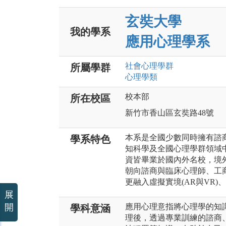
玄奘大學
我的學系
應用心理學系
社會心理
學群
所屬學群
心理
學類
校本部
所在校區
新竹市香山區玄奘路48號
本系是全國少數同時擁有諮
學系特色
知科學及全國心理學群領域
資皆畢業於國內外名校，境
朝向諮商與臨床心理師、工
更融入虛擬實境(AR與VR
展
開
應用心理意指將心理學的知
學科意涵
理後，透過專業訓練的諮商