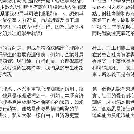
實際應用於問題解決與提出心理學觀點的
1. 社會工作學系
極少數系所同時具有諮商與臨床助人領域課
要的不同之處在於
科系開設犯罪與司法相關課程。3、認知與
點，對社會體制做
企業從事人力資源、市場調查及員工訓
專業工作者，協助
的學術與科技等研究工作。因為其誇學科
2. 社會工作學系
會組與理組學生就讀!
同時還關注更廣泛
師的方向走，但成為諮商或臨床心理師只
社工、志工和義工
系學生的發展職涯很廣，例如朝企業發展
在於整合社會資源
資源管理與訓練、自行創業、心理學基礎
有承諾，出事也是
以及心理衛生機構等。我們系的學生出路
和特殊訓練。「義
好表現。
束，所以義工是有
心理系，本系更重視心理知識的應用，讀
第一個迷思認為幫
，他只是職涯選擇之一。例如，本系有許
實，社工的愛心耐
心理學應用於現代社會關心的議題，如愛
訓練，才能滿足服
告行銷等。雖然是佛教界捐助興辦的學
第二個迷思是讀社
般公、私立大學一樣自由，且資源更豐
邏輯能力及組織能