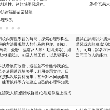
版權:玄奘
創造性、跨領域學習課程。
參訪衛福部苗栗醫院
心理學系
用校內彈性學習的時間，探索心理學與生
嘗試在課業以外擴
學的方法展現對人類行為的興趣。例如，
講習或志願服務活
自殺、憂鬱、焦慮及人際互動困擾等)、組
力。同時，試著在
及大腦認知、AI及人體工程，以及犯罪心
己同理他人的能力
科技發展而改變，這些並不會離你我的生
己身邊周遭經驗著手，利用專題實作、日
直接與次級資料蒐集，甚至對不同族群進
，練習以科學方法建立自己的心理學知識
認識人類(個體或群體)心理這條路上能找