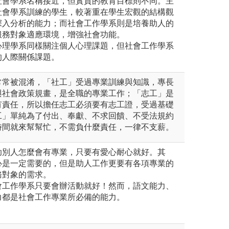
與社會學系名稱接近，但實質的教育目標則不同。主
社會學系訓練的學生，較著重在學生宏觀的結構觀
深入分析的能力；而社會工作學系則是培養助人的
服務對象適應環境，增強社會功能。
與心理學系同樣關注個人心理課題，但社會工作學系
的人際關係課題。
常常被混淆，「社工」受過專業訓練與知識，專長
與社會政策規畫，是全職的專業工作；「志工」是
有責任，所以擔任志工必須要有志工證，受過基礎
工」單純為了付出、奉獻、不求回饋、不受法規約
時間就來幫幫忙，不需負什麼責任，一律不支薪。
助別人怎麼會有專業，只要有愛心耐心就好。其
心是一定需要的，但是助人工作更要有各項專業的
務對象的需求。
會工作學系只要會辦活動就好！然而，語文能力、
力都是社會工作專業所必備的能力。