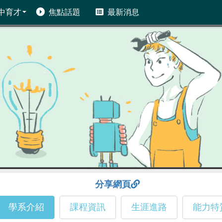
中育才
焦點話題
最新消息
分享網頁
學系介紹
課程資訊
生涯進路
能力特