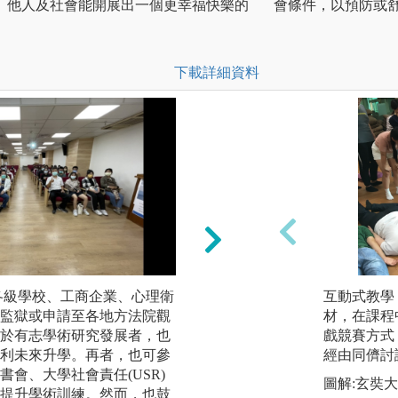
、他人及社會能開展出一個更幸福快樂的
會條件，以預防或
下載詳細資料
各級學校、工商企業、心理衛
體育與課外活動參
互動式教學
監獄或申請至各地方法院觀
和課外活動，培養
材，在課程
於有志學術研究發展者，也
戲競賽方式
圖解:系學會舉辦
利未來升學。再者，也可參
經由同儕討
版權:玄奘大學應用
會、大學社會責任(USR)
圖解:玄奘
提升學術訓練。然而，也鼓