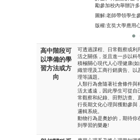
勵參加校內舉辦許多
圖解:老師帶領學生
版權:玄奘大學應用
可透過課程、日常觀察或利
高中階段可
活之關係，並且進一步以科
以準備的學
積極關心現代人心理健康(如
習方法或方
織管理及工商行銷廣告、以
向
理等議題。
人類行為會隨著社會條件與
活太遙遠，因此學生可從自
常觀察和紀錄、田野訪查、
行長期文化心理與獲動參與
邏輯系統。
動物行為是奧妙的，期待你在
到學習的樂趣!