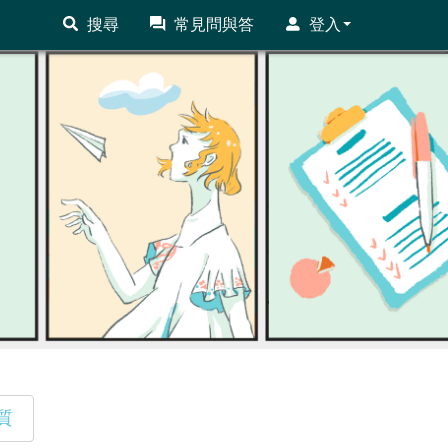
搜尋
常見問與答
登入
質