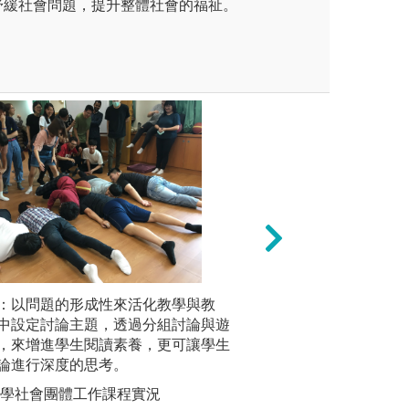
舒緩社會問題，提升整體社會的福祉。
與:參加與舉辦校際、校內體育
：以問題的形成性來活化教學與教
課堂講授:課程由
反思寫作
學生全人健康身心。
中設定討論主題，透過分組討論與遊
使學生具理論知識
為知識的
，來增進學生閱讀素養，更可讓學生
能。
用反思寫
全國大心盃籃球比賽
論進行深度的思考。
識的過程
圖解:台灣心理學
心理學系
現專業發
大學社會團體工作課程實況
版權:玄奘大學應