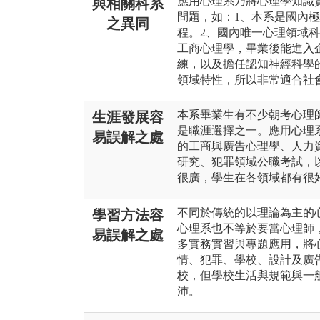
應用心理系乃將心理學知識
與相關科系
問題，如：1、本系是國內
之異同
程。2、國內唯一心理領域
工商心理學，畢業後能進入
練，以及擔任認知神經科學
領域特性，所以非常適合社
本系畢業生有不少朝考心理
生涯發展容
是職涯選擇之一。應用心理
易誤解之處
的工商與廣告心理學、人力
研究、犯罪領域公職考試，
很廣，學生在各領域都有很
不同於傳統的以理論為主的
學習方法容
心理系也不等於要當心理師
易誤解之處
多實務實習與專題應用，將
情、犯罪、學校、設計及廣
校，但學校生活與規範與一
沛。