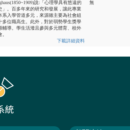
ghaus(1850~1909)說:「心理學具有悠遠的
無
史」。百多年來的研究和發展，讓此專業
本系入學管道多元，來源雖主要為社會組
十多位職高生。此外，對於弱勢學生獎學
源輔導。學生活潑且參與多元體育、校外
會。
下載詳細資料