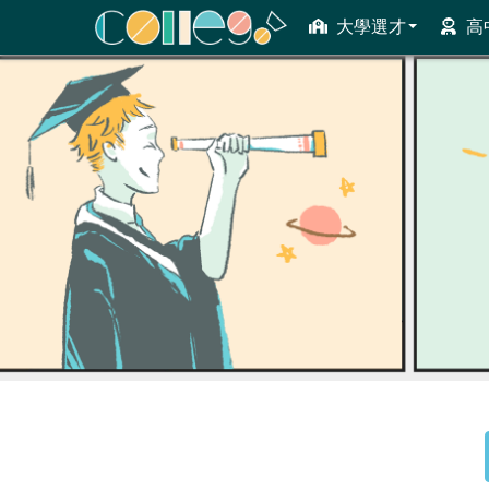
大學選才
高
ColleGo! 大學選才與高中育才輔助系統