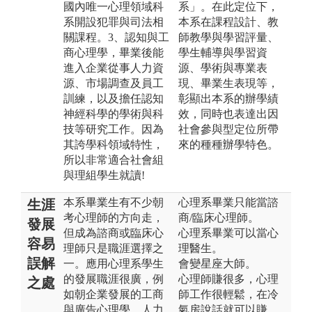
國內唯一心理領域科
系」。在此定位下，
系開設犯罪與司法相
本系在課程設計、教
關課程。3、認知與工
師教學與學習評量、
商心理學，畢業後能
學生輔導與學習資
進入企業從事人力資
源、學術與專業表
源、市場調查及員工
現、畢業生表現等，
訓練，以及擔任認知
彰顯出本系的辦學績
神經科學的學術與科
效，同時也表達出因
技等研究工作。因為
社會參與型定位所帶
其誇學科領域特性，
來的種種辦學特色。
所以非常適合社會組
與理組學生就讀!
本系畢業生有不少朝
心理系畢業只能當諮
生涯
考心理師的方向走，
商/臨床心理師。
發展
但成為諮商或臨床心
心理系畢業可以當心
容易
理師只是職涯選擇之
理醫生。
誤解
一。應用心理系學生
會變星座大師。
的發展職涯很廣，例
心理師賺很多，心理
之處
如朝企業發展的工商
師工作很輕鬆，在冷
與廣告心理學、人力
氣房說話就可以賺