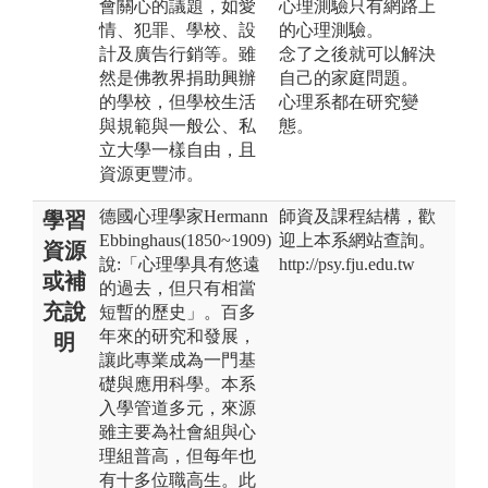
會關心的議題，如愛
心理測驗只有網路上
情、犯罪、學校、設
的心理測驗。
計及廣告行銷等。雖
念了之後就可以解決
然是佛教界捐助興辦
自己的家庭問題。
的學校，但學校生活
心理系都在研究變
與規範與一般公、私
態。
立大學一樣自由，且
資源更豐沛。
德國心理學家Hermann
師資及課程結構，歡
學習
Ebbinghaus(1850~1909)
迎上本系網站查詢。
資源
說:「心理學具有悠遠
http://psy.fju.edu.tw
或補
的過去，但只有相當
充說
短暫的歷史」。百多
年來的研究和發展，
明
讓此專業成為一門基
礎與應用科學。本系
入學管道多元，來源
雖主要為社會組與心
理組普高，但每年也
有十多位職高生。此