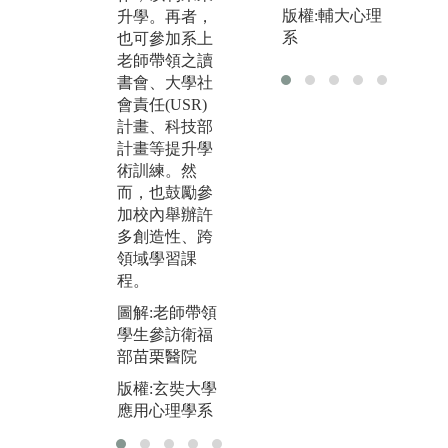
版
版權:輔大心理
升學。再者，
應用心理學系
應
系
也可參加系上
老師帶領之讀
書會、大學社
會責任(USR)
計畫、科技部
計畫等提升學
術訓練。然
而，也鼓勵參
加校內舉辦許
多創造性、跨
領域學習課
程。
圖解:老師帶領
學生參訪衛福
部苗栗醫院
版權:玄奘大學
應用心理學系