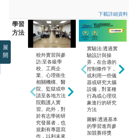
下載詳細資料
學習
方法
展
實驗法:透過實
課
開
校外實習與參
驗設計與操
由
訪:至各級學
弄，在合適的
體育與課外活
務
校、工商企
控制條件下，
動參與:參加與
帶
業、心理衛生
或利用一些儀
舉辦校際、校
具
相關機構、醫
器或研究大腦
內體育和課外
邏
院、監獄或申
設備，對某種
活動，培養學
務
請至各地方法
行為或心理現
生全人健康身
能
院觀護人實
象進行的研究
心。
習。此外，對
方法
圖
圖解:系學會舉
於有志學術研
學
圖解:透過基本
辦全國大心盃
究發展者，也
舉
的學習進而參
籃球比賽
規劃有專題寫
列
加競賽得獎
作，以利未來
版權:玄奘大學