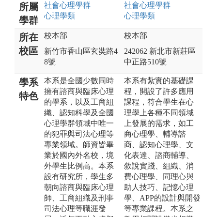
社會心理
學群
社會心理
學群
所屬
心理
學類
心理
學類
學群
校本部
校本部
所在
校區
新竹市香山區玄奘路4
242062 新北市新莊區
8號
中正路510號
本系是全國少數同時
本系有紮實的基礎課
學系
擁有諮商與臨床心理
程，開設了許多應用
特色
的學系，以及工商組
課程，符合學生在心
織、認知科學及全國
理學上各種不同領域
心理學群領域中唯一
上發展的需求，如工
的犯罪與司法心理等
商心理學、輔導諮
專業領域。師資皆畢
商、認知心理學、文
業於國內外名校，境
化表達、諮商輔導、
外學生比例高。本系
敘說實踐、組織、消
設有研究所，學生多
費心理學、同理心與
朝向諮商與臨床心理
助人技巧、記憶心理
師、工商組織及刑事
學、APP的設計與開發
司法心理等職涯發
等專業課程。本系之