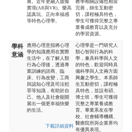
展。近年更融入虛擬
教學相關設備也相當
實境(AR與VR)、樂高
完善，師生互動密
認真玩、正向幸福感
切，課程極具特色，
等特色心理學。
學生可獲得完整之專
業養成教育以及充分
的學習資源。
應用心理意指將心理
心理學是一門研究人
學科
學的知識應用在實際
類心智與行為的科
意涵
生活中，在了解人類
學，兼具科學與人文
行為心理後，透過專
的特色，歡迎同時具
業訓練的諮商、臨
備科學與人文兩方面
床、行為改變，工商
興趣之學生。本系師
與認知心理及司法犯
生互動密切，課程極
罪等知識，有助於自
具特色，並設有碩、
己、他人及社會能開
博士班，學生可獲得
展出一個更幸福快樂
完整之專業養成教
的生活。
育。畢業系友在學
校、社會輔導機構、
醫療院所與企業界均
下載詳細資料
有優異表現。