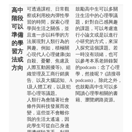
可透過課程、日常觀
鼓勵高中生可以多關
高中
察或利用校內彈性學
注生活中的心理學議
階段
習的時間，探索心理
題，針對自己感興趣
可以
學與生活之關係，並
的課題，可以考慮進
準備
且進一步以科學的方
行小論文或是以進行
法展現對人類行為的
小研究的方式，來深
的學
興趣。例如，積極關
入探究這個課題。若
習方
心現代人心理健康(如
一時沒有頭緒，也可
法或
自殺、憂鬱、焦慮及
以參考本系老師錄製
方向
人際互動困擾等)、組
的podcasts：念了心理
織管理及工商行銷廣
學，然後呢？ (請搜尋
告、以及大腦認知、A
podcasts) 。除此之外，
I及人體工程，以及犯
也鼓勵高中生可以多
罪心理等議題。
閱讀心理學相關的書
人類行為會隨著社會
籍、瀏覽網路資源。
條件與科技發展而改
變，這些並不會離你
我的生活太遙遠，因
此學生可從自己身邊