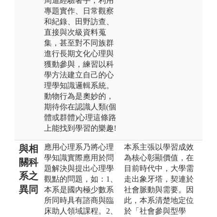
周遭經驗著手，利用
專題實作、日常觀察
和紀錄、田野訪查、
直接與次級資料蒐
集，甚至對不同族群
進行長期文化心理與
獲動參與，練習以科
學方法建立自己的心
理學知識邏輯系統。
動物行為是奧妙的，
期待你在認識人類(個
體或群體)心理這條路
上能找到學習的樂趣!
應用心理系乃將心理
本系主張以學習成效
與相
學知識實際應用於問
為核心彰顯價值，在
關科
題解決與提出心理學
目前時代中，大學需
系之
觀點的問題，如：1、
走出象牙塔，契連於
異同
本系是國內極少數系
社會脈動與需要。因
所同時具有諮商與臨
此，本系清楚地定位
床助人領域課程。2、
於「社會參與型學