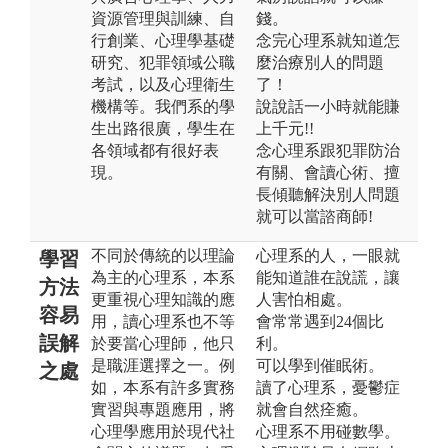
資源管理與訓練、自
錢。
行創業、心理學基礎
念完心理系就知道怎
研究、犯罪領域公職
麼治療別人的問題
考試，以及心理衛生
了！
機構等。我們系的學
說說話一小時就能賺
生出路很廣，學生在
上千元!!
各領域都有很好表
念心理系跟犯罪防治
現。
有關、會讀心術、擅
長傾聽解決別人問題
就可以當諮商師!
不同於傳統的以理論
心理系的人，一眼就
學習
為主的心理系，本系
能知道誰在說謊，讓
方法
更重視心理知識的應
人害怕相處。
容易
用，讀心理系也不等
會常常遇到24個比
誤解
於要當心理師，他只
利。
是職涯選擇之一。例
可以學到催眠術。
之處
如，本系有許多實務
讀了心理系，憂鬱症
實習與專題應用，將
就會自然痊癒。
心理學應用於現代社
心理系不用碰數學。