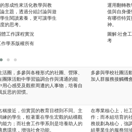
的形成性來活化教學與教
反思寫作：反思是
運用翻轉教
論主題，透過分組討論與遊
為知識的行動過程
值與自身優
學生閱讀素養，更可讓學生
用反思寫作，強調
有哪些特質
度的思考。
識的過程，藉由實
神。
現專業發展。
團體工作課程實況
圖解:社會
圖解:學生進行小組
考
工作學系版權所有
版權:玄奘大學社
生活圈，多參與各種形式的社團、營隊、
多參與學校社團活
在團隊活動中學習協調合作與溝通的能
加人群服務接觸機
中用心感受及觀察周遭的人事物，培養自
我反思的習慣。
系名稱接近，但實質的教育目標則不同。主
在專業核心上，社
訓練的學生，較著重在學生宏觀的結構觀
作；而本組培育的
的能力；而社會工作學系則是培養助人的
務規劃為核心，強
適應環境，增強社會功能。
組畢業生的服務領