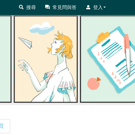
搜尋
常見問與答
登入
質