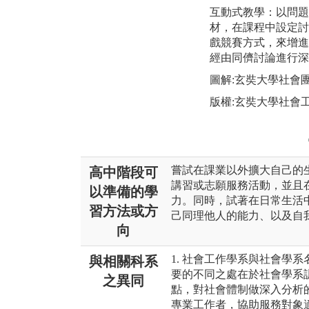
互動式教學：以問題
材，在課程中設定討
戲競賽方式，來增進
經由同儕討論進行深
圖解:玄奘大學社會
版權:玄奘大學社會
嘗試在課業以外擴大自己的
高中階段可
講習或志願服務活動，並且
以準備的學
力。同時，試著在日常生活
習方法或方
己同理他人的能力、以及自
向
1. 社會工作學系與社會學
與相關科系
要的不同之處在於社會學系
之異同
點，對社會體制做深入分析
專業工作者，協助服務對象