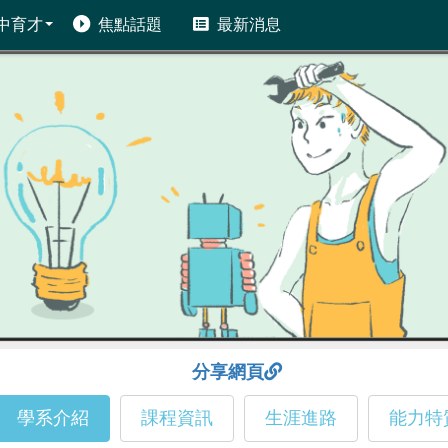
中育才
焦點話題
最新消息
分享網頁
學系介紹
課程資訊
生涯進路
能力特