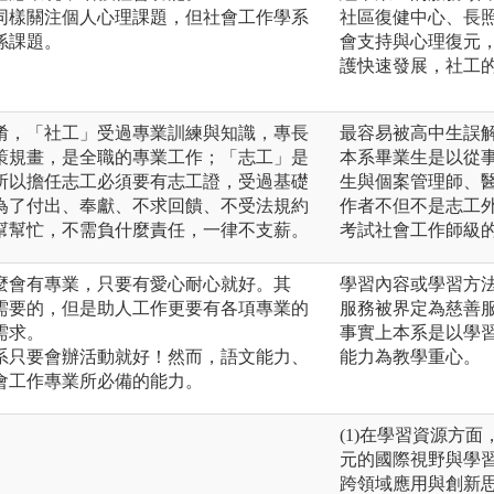
系同樣關注個人心理課題，但社會工作學系
社區復健中心、長
係課題。
會支持與心理復元，
護快速發展，社工
淆，「社工」受過專業訓練與知識，專長
最容易被高中生誤
策規畫，是全職的專業工作；「志工」是
本系畢業生是以從
所以擔任志工必須要有志工證，受過基礎
生與個案管理師、
為了付出、奉獻、不求回饋、不受法規約
作者不但不是志工
幫幫忙，不需負什麼責任，一律不支薪。
考試社會工作師級
麼會有專業，只要有愛心耐心就好。其
學習內容或學習方
需要的，但是助人工作更要有各項專業的
服務被界定為慈善
需求。
事實上本系是以學
系只要會辦活動就好！然而，語文能力、
能力為教學重心。
會工作專業所必備的能力。
(1)在學習資源方
元的國際視野與學習
跨領域應用與創新思