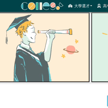
大學選才
高
ColleGo! 大學選才與高中育才輔助系統