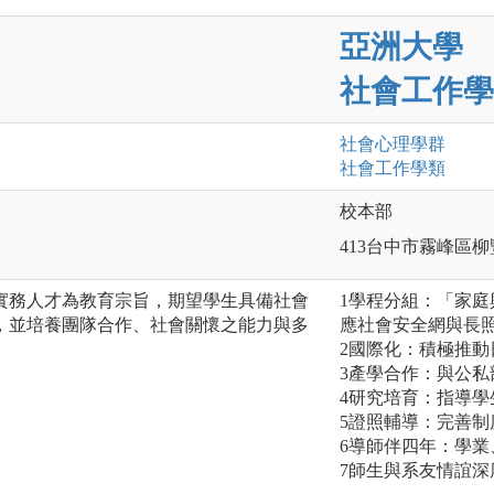
亞洲大學
社會工作學
社會心理
學群
社會工作
學類
校本部
413台中市霧峰區柳
實務人才為教育宗旨，期望學生具備社會
1學程分組：「家
，並培養團隊合作、社會關懷之能力與多
應社會安全網與長
2國際化：積極推
3產學合作：與公
4研究培育：指導
5證照輔導：完善
6導師伴四年：學業
7師生與系友情誼