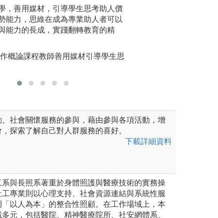
指個人經過深思熟慮將經驗化
學，善用媒材，引導學生思考助人價
專業實作演練：為
實習(做中
，本系教師在學習方法上常採
勢能力，思維在成為專業助人者可以
各種應用技巧，系
或社區，
學習是透過轉變經驗以產生知
與能力的長成，實踐翻轉教育的精
景，讓學生在練習
圖解:方案
踐與反思的不斷循環，才會出
專業技巧，加強學
工作概論課程教師善用媒材引導學生思
圖解:玄奘大學專
討論
版權:玄奘大學社
會工作學系版權所有
動、社會關懷服務的參與，藉由參與各項活動，增
會，探索了解自己對人群服務的喜好。
下載詳細資料
工系與長照系著重於身體照護與醫療技術的實務操
社工專業則以心理支持、社會資源連結與系統性服
調「以人為本」的整合性照顧。在工作場域上，本
域多元，包括醫院、精神醫療院所、社安網體系、