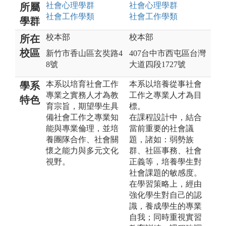
社會心理
學群
社會心理
學群
所屬
社會工作
學類
社會工作
學類
學群
校本部
校本部
所在
校區
新竹市香山區玄奘路4
407台中市西屯區台灣
8號
大道四段1727號
本系以培育社會工作
本系以培養從事社會
學系
專業之實務人才為教
工作之專業人才為目
特色
育宗旨，期望學生具
標。
備社會工作之專業知
在課程設計中，結合
能與專業倫理，並培
當前重要的社會議
養團隊合作、社會關
題，諸如：弱勢族
懷之能力與多元文化
群、社區事務、社會
視野。
正義等，培養學生對
社會課題的敏感度。
在學習策略上，經由
強化學生對自己的認
識，養成學生的專業
自我；同時重視實習