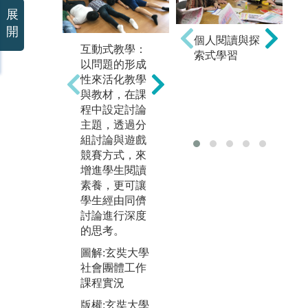
展
開
個人閱讀與探
互動式教學：
反思寫作：反
專
索式學習
以問題的形成
思是指個人經
練
性來活化教學
過深思熟慮將
生
與教材，在課
經驗化為知識
講
程中設定討論
的行動過程，
應
主題，透過分
本系教師在學
上
組討論與遊戲
習方法上常採
實
競賽方式，來
用反思寫作，
景
增進學生閱讀
強調學習是透
練
素養，更可讓
過轉變經驗以
中
學生經由同儕
產生知識的過
所
討論進行深度
程，藉由實踐
技
的思考。
與反思的不斷
習
循環，才會出
圖解:玄奘大學
圖
現專業發展。
社會團體工作
專
課程實況
圖解:學生進行
版
小組討論
版權:玄奘大學
社