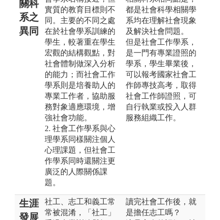
關科
實質的教育目標則不
都是社會科學相關學
系之
同。主要的不同之處
系均在理解社會現象
異同
在於社會學系訓練的
及解決社會問題。
學生，較著重在學生
但是社會工作學系，
宏觀的結構觀點，對
是一門有專業證照的
社會體制做深入分析
學系，學生畢業後，
的能力；而社會工作
可以報考國家社會工
學系則是培養助人的
作師專技高考，取得
專業工作者，協助服
社會工作師證照，可
務對象適應環境，增
自行執業或投入人群
強社會功能。
服務組織工作。
2. 社會工作學系與心
理學系同樣關注個人
心理課題，但社會工
作學系同時還關注更
廣泛的人際關係課
題。
社工、志工和義工常
讀完社會工作後，就
生涯
常被混淆，「社工」
是擔任志工嗎？
發展