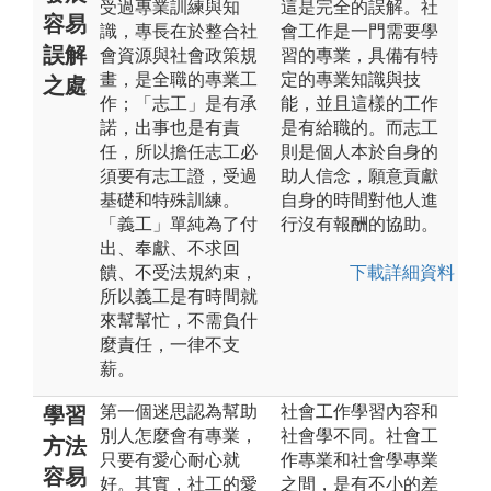
受過專業訓練與知
這是完全的誤解。社
容易
識，專長在於整合社
會工作是一門需要學
誤解
會資源與社會政策規
習的專業，具備有特
畫，是全職的專業工
定的專業知識與技
之處
作；「志工」是有承
能，並且這樣的工作
諾，出事也是有責
是有給職的。而志工
任，所以擔任志工必
則是個人本於自身的
須要有志工證，受過
助人信念，願意貢獻
基礎和特殊訓練。
自身的時間對他人進
「義工」單純為了付
行沒有報酬的協助。
出、奉獻、不求回
饋、不受法規約束，
下載詳細資料
所以義工是有時間就
來幫幫忙，不需負什
麼責任，一律不支
薪。
第一個迷思認為幫助
社會工作學習內容和
學習
別人怎麼會有專業，
社會學不同。社會工
方法
只要有愛心耐心就
作專業和社會學專業
容易
好。其實，社工的愛
之間，是有不小的差