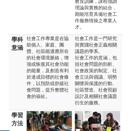
教育訓練，課程強調
理論與實務的結合，
期能培育具備社會工
作服務情操之專業人
才。
社會工作專業是在協
社會工作是一門研究
學科
助個人、家庭、團
與實踐社會正義相關
意涵
體、社區能適應所在
議題的學系。
的社會環境脈絡，增
社會工作的意涵，包
強或恢復其社會功能
括社會問題的剖析、
的能量，及創造有利
社會政策的制定、社
於達成目標的社會條
會立法與倡議、弱勢
件，以預防或舒緩社
關懷與保護的行動、
會問題，提升整體社
社區營造、社會照顧
會的福祉。
設計及相關社會議題
衍生的服務。
學習
方法