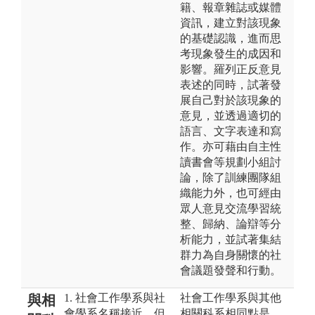
籍、報章雜誌或媒體
資訊，建立對該現象
的基礎認識，進而思
考現象發生的成因和
影響。羅列正反意見
表述的同時，試著發
展自己對於該現象的
意見，並透過適切的
語言、文字表達和寫
作。亦可藉由自主性
讀書會等規劃小組討
論，除了訓練團隊組
織能力外，也可經由
眾人意見交流學習統
整、歸納、論辯等分
析能力，並試著集結
群力為自身關懷的社
會議題發聲和行動。
1. 社會工作學系與社
社會工作學系與其他
與相
會學系名稱接近，但
相關科系相同點是，