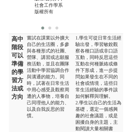
社會工作學系
版權:玄奘大學
版
版權所有
社會工作學系
版權所有
嘗試在課業以外擴大
1.學生可從日常生活經
高中
自己的生活圈，多參
驗出發，學習敏銳觀
階段
與各種形式的社團、
察各種口語或非口語
可以
營隊、講習或志願服
互動，同時反思這些
準備
務活動，並且在團隊
互動在何種脈絡或條
活動中學習協調合作
件下形成，進一步提
的學
與溝通的能力。同
問如果發生在不同的
習方
時，試著在日常生活
社會或情境，這些日
法或
中用心感受及觀察周
常生活經驗的事件該
方向
遭的人事物，培養自
如何解釋與理解。
己同理他人的能力、
2.學生以自己的生活為
以及自我反思的習
基礎，選定一個感興
慣。
趣的社會議題，或是
困擾自身的主題，主
動閱讀大量相關書