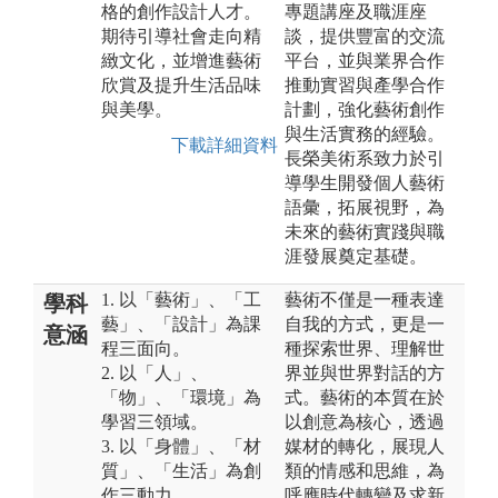
格的創作設計人才。
專題講座及職涯座
期待引導社會走向精
談，提供豐富的交流
緻文化，並增進藝術
平台，並與業界合作
欣賞及提升生活品味
推動實習與產學合作
與美學。
計劃，強化藝術創作
與生活實務的經驗。
下載詳細資料
長榮美術系致力於引
導學生開發個人藝術
語彙，拓展視野，為
未來的藝術實踐與職
涯發展奠定基礎。
1. 以「藝術」、「工
藝術不僅是一種表達
學科
藝」、「設計」為課
自我的方式，更是一
意涵
程三面向。
種探索世界、理解世
2. 以「人」、
界並與世界對話的方
「物」、「環境」為
式。藝術的本質在於
學習三領域。
以創意為核心，透過
3. 以「身體」、「材
媒材的轉化，展現人
質」、「生活」為創
類的情感和思維，為
作三動力。
呼應時代轉變及求新