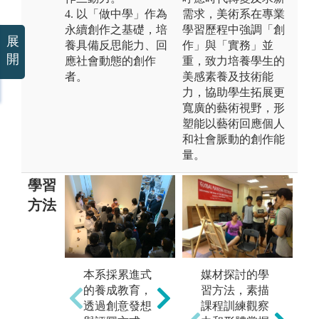
4. 以「做中學」作為
需求，美術系在專業
永續創作之基礎，培
學習歷程中強調「創
展
養具備反思能力、回
作」與「實務」並
開
應社會動態的創作
重，致力培養學生的
者。
美感素養及技術能
力，協助學生拓展更
寬廣的藝術視野，形
塑能以藝術回應個人
和社會脈動的創作能
量。
學習
方法
本
本系規劃專業
本系採累進式
媒材探討的學
級
且完善的工作
的養成教育，
習方法，素描
礎
室設備與空
透過創意發想
課程訓練觀察
課