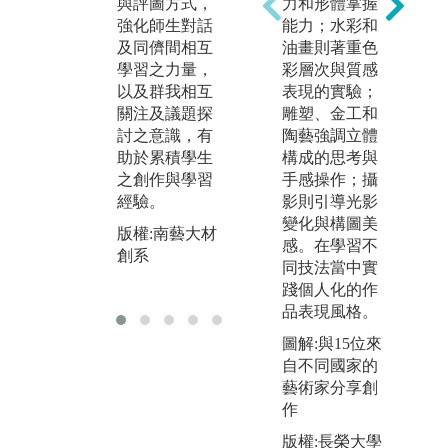
間，工作室課
與評圖方式，
力和形體掌握
務
程培養學生具
強化師生對話
能力；水彩和
銜
備敏銳之材質
及同儕間相互
油畫則著重色
階
感受與知覺能
學習之力量，
彩層次與質感
課
力，在手與材
以及群我相互
表現的實驗；
專
質互動的學習
關注及議題探
雕塑、金工和
步
過程，探索材
討之意識，有
陶藝強調立體
量
質潛在的能量
助於累積學生
構成的思考與
業
與可塑性。
之創作與學習
手感操作；攝
整
經驗。
影則引導光影
過
版權:南藝大材
變化與構圖美
演
創系
版權:南藝大材
感。在學習不
創系
版
同技法當中實
創
踐個人化的作
品表現風格。
圖解:與15位來
自不同國家的
藝術家分享創
作
版權:長榮大學