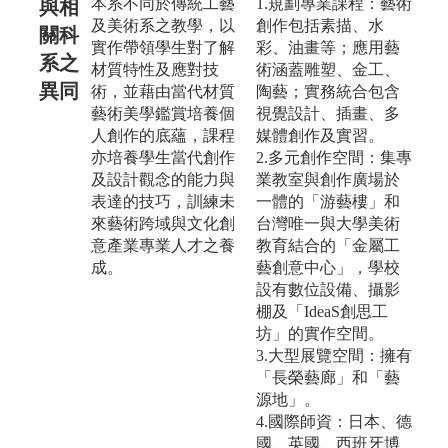
本系不同於傳統工藝
1.規劃專業課程：藝術
與相
及美術系之教學，以
創作包括素描、水
關科
實作帶領學生對了解
彩、油畫等；應用藝
系之
材質特性及應對技
術涵蓋雕塑、金工、
異同
術，並藉由當代材質
陶藝；實務統合包含
藝術美學鑑賞培養個
視覺設計、插畫、多
人創作的底蘊，課程
媒體創作及實習。
亦培養學生當代創作
2.多元創作空間：集專
及設計觀念的能力與
業教室與創作廣場於
表達的技巧，訓練未
一體的「游藝樓」和
來藝術跨域與文化創
台灣唯一與大學美術
意產業專業人才之養
教育結合的「金屬工
成。
藝創意中心」，學校
設有數位設備、攝影
棚及「IdeaS創思工
坊」的實作空間。
3.大型展覽空間：擁有
「長榮藝廊」和「藝
源地」。
4.國際師資：日本、德
國、英國、西班牙博