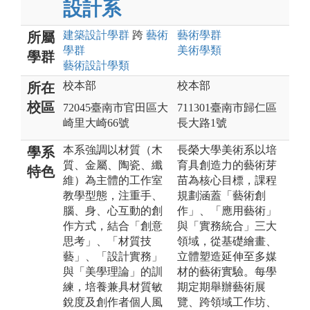
設計系
建築設計
學群
跨
藝術
藝術
學群
所屬
學群
美術
學類
學群
藝術設計
學類
校本部
校本部
所在
校區
72045臺南市官田區大
711301臺南市歸仁區
崎里大崎66號
長大路1號
本系強調以材質（木
長榮大學美術系以培
學系
質、金屬、陶瓷、纖
育具創造力的藝術芽
特色
維）為主體的工作室
苗為核心目標，課程
教學型態，注重手、
規劃涵蓋「藝術創
腦、身、心互動的創
作」、「應用藝術」
作方式，結合「創意
與「實務統合」三大
思考」、「材質技
領域，從基礎繪畫、
藝」、「設計實務」
立體塑造延伸至多媒
與「美學理論」的訓
材的藝術實驗。每學
練，培養兼具材質敏
期定期舉辦藝術展
銳度及創作者個人風
覽、跨領域工作坊、