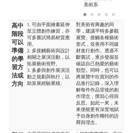
美術系
1. 可由平面繪畫延伸
對美術有興趣的同
高中
至立體創作練習，亦
學，建議平時多參觀
階段
可多嘗試簡易材質應
展覽、接觸各種藝術
可以
用。
形式，並善用不同媒
準備
2. 多接觸藝術與設計
材進行創作。透過不
相關之展演活動，以
斷嘗試，逐步發掘並
的學
拓展藝術視野。
確認自己熱愛的藝術
習方
3. 多參與創作展演活
類型。同時，也可以
法或
動之規劃與執行，以
將展覽中欣賞到的作
方向
助策展經驗累積。
品進行記錄，深入理
解每件作品背後的創
作理念，撰寫心得與
反思。如此一來，未
來便能更有深度地賦
予自身創作獨特的詮
釋與理念。