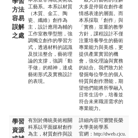
學習
工藝系。本系以材質
大多是停留在創作者
方法
（木質、金工、陶
情感表達的層面。而
容易
瓷、纖維）創作為
本系採取「創作」與
誤解
主，設計應用為輔的
「實務」並重的教學
工作室教學型態，強
方針，課程設計不僅
之處
調獨立創作的學習方
注重培養學生的藝術
式，透過材料的認識
專業能力與美感，更
及技法整合，藝術理
提供產業實習的機
論的支撐，強調「動
會，強化理論與實務
手做」的精神，達成
的結合。我們致力於
藝術形式及實務設計
發掘每位學生的個人
的表現。
特質與創作潛能，期
望他們能將所學融入
日常生活中，培養並
符合未來職涯需求的
專業能力。
有別於傳統美術相關
詳細內容可瀏覽長榮
學習
科系以平面媒材創作
大學美術學系
資源
為主，材質創作與設
官網：http://dweb.cjcu.