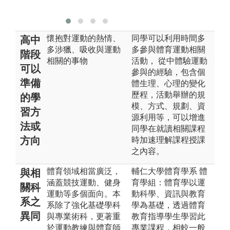
專家。
懷抱對運動的熱情、
同學可以利用時間多
高中
多涉獵、吸收與運動
多參與體育運動相關
階段
相關的事物
活動， 從中體驗運動
可以
參與的經驗，包含個
準備
體生理、心理的變化
歷程，活動舉辦的規
的學
模、方式、規劃、資
習方
源利用等，可以增進
法或
同學在就讀相關課程
方向
時加速理解課程授課
之內容。
體育領域相當廣泛，
輔仁大學體育學系 體
與相
涵蓋競技運動、健身
育學組：體育學以運
關科
運動等多個面向。本
動科學、資訊與教育
系之
系除了強化基礎學科
學為基礎，透過體育
異同
與專業術科，更著重
教育指導學生學習此
於運動教練與體育師
專業課程，相較一般