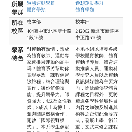
遊憩運動
學群
遊憩運動
學群
所屬
體育
學類
體育
學類
學群
校本部
校本部
所在
校區
404臺中市北區雙十路
242062 新北市新莊區
1段16號
中正路510號
對運動有熱情，想成
本系本組以培養各級
學系
為體育教師、運動專
學校體育教師、體育
特色
家或推廣運動的高手
運動指導員、體育運
嗎？體育系將幫助你
動推廣人員、運動科
實現夢想！課程像冒
學研究人員以及運動
險旅程，結合理論與
資訊與媒體為主要方
實作，讓你解鎖技
向，除延續傳統體育
能，提升競爭力。師
課程之目標外，更將
資強大，4成為女性教
透過各學科領域科目
師，8成以上為博士，
內容之加強及增進與
並與國際機構合作，
術科之密切配合等方
開啟「國際視野模
式，發展出學、術並
式」。本系學生像冠
重，文武兼修之課程