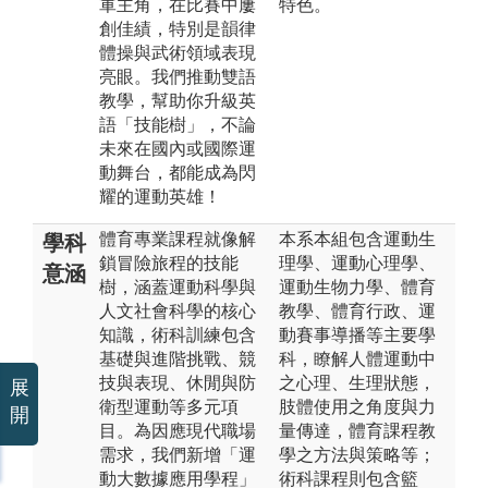
軍主角，在比賽中屢
特色。
創佳績，特別是韻律
體操與武術領域表現
亮眼。我們推動雙語
教學，幫助你升級英
語「技能樹」，不論
未來在國內或國際運
動舞台，都能成為閃
耀的運動英雄！
體育專業課程就像解
本系本組包含運動生
學科
鎖冒險旅程的技能
理學、運動心理學、
意涵
樹，涵蓋運動科學與
運動生物力學、體育
人文社會科學的核心
教學、體育行政、運
知識，術科訓練包含
動賽事導播等主要學
基礎與進階挑戰、競
科，瞭解人體運動中
技與表現、休閒與防
之心理、生理狀態，
展
衛型運動等多元項
肢體使用之角度與力
開
目。為因應現代職場
量傳達，體育課程教
需求，我們新增「運
學之方法與策略等；
動大數據應用學程」
術科課程則包含籃