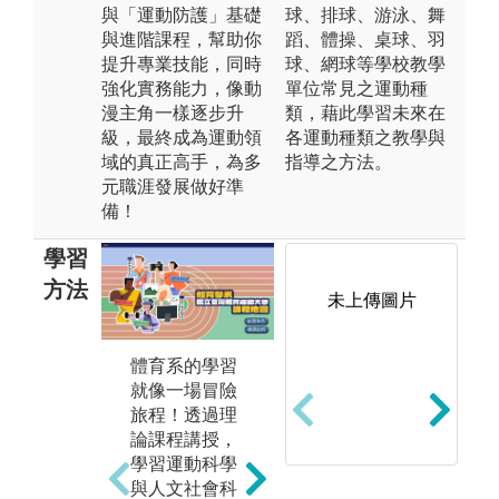
與「運動防護」基礎
球、排球、游泳、舞
與進階課程，幫助你
蹈、體操、桌球、羽
提升專業技能，同時
球、網球等學校教學
強化實務能力，像動
單位常見之運動種
漫主角一樣逐步升
類，藉此學習未來在
級，最終成為運動領
各運動種類之教學與
域的真正高手，為多
指導之方法。
元職涯發展做好準
備！
學習
方法
未上傳圖片
體育系的學習
探
就像一場冒險
冒
旅程！透過理
無
論課程講授，
體
學習運動科學
動
與人文社會科
還
💪 想當運動界