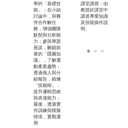
學的「基礎技
與
課堂講授：由
的指導者？這
能」；在小組
高
教授於課堂中
裡讓你培養運
討論中，與夥
體
講述專業知識
動分析、教學
伴合作解任
你
及技能操作說
與管理能力！
務，增強團隊
的
明。
🏋️ 健身、運動
默契與分析能
✨ S
規劃、產業經
力；參與專題
y d
營，讓你成為
座談，解鎖前
ery
運動商業界的
輩的「隱藏知
加
明日之星！🎥
識」，了解運
育
運動不只是比
動產業趨勢；
的
賽，也能成為
透過個人與分
路
藝術！學習影
組報告，鍛煉
像、表演、運
「技能樹」，
動敘事，讓你
提升邏輯思維
的體育夢更有
與表達能力；
創意！💡還有
最後，透過實
微學程加持讓
作訓練與模擬
你守護運動員
情境，實戰運
的健康！📊 成
用
為運動大數據