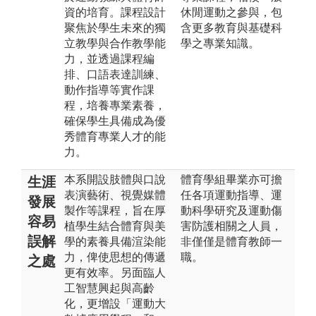
資的培育。課程設計
休閒運動之參與，包
聚焦於學生未來的獨
含更多教育與基礎科
立教學與合作教學能
學之專業知識。
力，並透過課程編
排、口語表達訓練、
動作指導等實作課
程，培養專業素養，
確保學生具備成為優
秀體育專業人才的能
力。
本系開設肢體與口說
體育學組畢業亦可擔
生涯
表演藝術、視覺媒體
任各項運動指導、運
發展
製作等課程，旨在厚
動科學研究及運動傷
容易
植學生結合體育與美
害防護相關之人員，
誤解
學的素養具備渲染能
非僅僅是體育教師一
力，俾使思想的傳遞
職。
之處
更有效率。另面臨人
工智慧興起與高齡
化，更增設「運動大