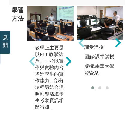
學習
方法
展
本系在技術培
本
開
養上的學習包
課堂講授
教學上主要是
援
括軟體、硬體
以PBL教學法
圖解:課堂講授
人
以及韌體。大
為主，並以實
則
一以學習C語
版權:南華大學
作與實驗內容
於
言為入門，再
資管系
增進學生的實
實
學習物件導向
作能力。部分
論
程式語言C+
課程另結合證
解
+與JAVA。另
照輔導增進學
備
外再人工智慧
生考取資訊相
A
相關課程會學
關證照。
莓
習Python語
V
言，學習機器
o
學習相關應
器
用。在硬體方