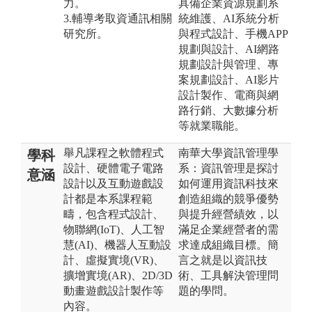
力。
具備企業資源規劃系
3.輔導考取資通訊相關
統維護、AI系統分析
研究所。
與程式設計、手機APP
規劃與設計、AI網路
規劃設計與管理、專
案規劃設計、AI影片
設計製作、電商與網
路行銷、大數據分析
等就業職能。
舉凡課程之軟體程式
南華大學資訊管理學
學科
設計、硬體電子電路
系：資訊管理是探討
意涵
設計以及互動遊戲設
如何運用資訊科技來
計都是本系課程範
創造組織的競爭優勢
疇，包含程式設計、
與提升經營績效，以
物聯網(IoT)、人工智
滿足企業經營者的需
慧(AI)、機器人互動設
求達成組織目標。簡
計、虛擬實境(VR)、
言之就是以資訊技
擴增實境(AR)、2D/3D
術、工具解決管理問
動畫遊戲設計製作等
題的學問。
內容。