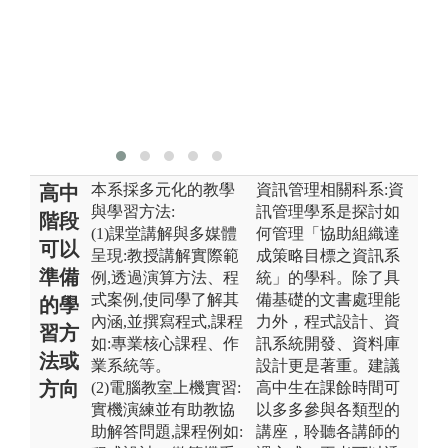
擷
面會學習硬體
U
描述Verilog語
等
言，作為未來
費
FPGA、電路
具
設計相關課程
用
之使用。
本系採多元化的教學
資訊管理相關科系:資
高中
與學習方法:
訊管理學系是探討如
階段
(1)課堂講解與多媒體
何管理「協助組織達
可以
呈現:教授講解實際範
成策略目標之資訊系
準備
例,透過演算方法、程
統」的學科。除了具
式案例,使同學了解其
備基礎的文書處理能
的學
內涵,並撰寫程式,課程
力外，程式設計、資
習方
如:專業核心課程、作
訊系統開發、資料庫
法或
業系統等。
設計更是著重。建議
方向
(2)電腦教室上機實習:
高中生在課餘時間可
實機演練並有助教協
以多多參與各類型的
助解答問題,課程例如:
講座，聆聽各講師的