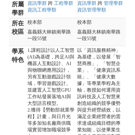
資訊
學群
跨
工程
學群
資訊
學群
跨
管理
學群
所屬
資訊工程
學類
資訊管理
學類
學群
校本部
校本部
所在
校區
嘉義縣大林鎮南華路
嘉義縣大林鎮南華路
一段55號
一段55號
1.課程設計以人工智慧
以「資訊服務精神」
學系
(AI)為基礎，跨足AI與
為基礎，以發展「智
特色
機器人互動設計、AI
慧商務」、「智慧企
與物聯網應用設計，
業」、「健康資訊系
另有互動遊戲設計領
統」、「健康大數
域，學習遊戲設計。
據」等專業學程為主
並建置人工智慧GPU
軸，教授如何運用資
工作站發展落地AI與
訊科技及人工智慧來
大型語言模型。
創造組織的競爭優勢
2.獲得【勞動部就業學
與提升經營績效，以
程】計畫，與日月光
滿足企業經營者的需
等多加知名廠商供職
求達成組織目標的專
場實習增加職場競爭
業知能，以使畢業生