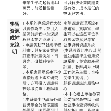
畢業生平均起薪達4.4
可以解決企業問題要
萬元，前景相當看
最有效、成本最低的
好。
技術與方法。
1.本系的專業課程大都
南華資訊管理系設有
學習
以實作為主，並引入
專題室、實驗室、學
資源
業師於課程中加深課
生可以在這些單位爭
或補
程與產業之連結度。
取實習或參與專案：
充說
2.申請勞動部就業學程
健康資料資訊系統
計畫，與多家企業簽
(本系設置此中心以 開
明
訂產學計畫例如：日
發並維護學生健康資
月光、研騰科技等
訊系統，並協助產學
等。
計畫。教師與系上聘
3.本系應屆畢業生不少
工程師為主體，也接
直接甄選上國立研究
受學生實習。)
所，亦可投入資訊科
顧客資訊諮詢服務中
技領域從事工程師職
心
務。
(本中心過去承接教育
4.本系學生申請海外學
部委辦的高中以下學
習獎勵金於暑假至國
校健康檢查資料收集
外學習，讓同學可以
與分析計畫，為健康