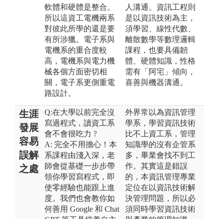
軟體和硬體是整合。
人溝通。資訊工程則
所以這資工電機兩系
是以資訊技術為主，
對彼此所學的還是要
須學習、線性代數、
有所涉獵。電子系與
離散數學等數理邏輯
電機系的重合度較
課程，也要具備韌
高，電機系與電力機
體、硬體知識，性格
械各個方面密切相
需有「阿宅」傾向，
關，電子系更側重電
喜善與機器溝通。
路設計。
Q:在大學以前完全沒
外界常以為資訊管理
生涯
寫過程式，讀資工系
學系，學習資訊技術
發展
會不會很吃力 ?
比不上資工系，管理
容易
A: 完全不用擔心！本
知識學的沒有企管系
誤解
系課程由淺入深，老
多，畢業會找不到工
師會從基礎一步步帶
作。其實這是錯誤
之處
領你學習寫程式，即
的，本資訊管理專業
使零經驗也能跟上進
定位在以資訊技術解
度。我們也會教你如
決管理問題，所以必
何善用 Google 和 Chat
須同時學習資訊技術