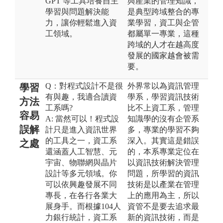
GPT 等工具培養自主
與產業的管理知識，
學習與問題解決能
是典型跨域整合的專
力，讓你輕鬆進入資
業學習，資工與企管
工領域。
都屬單一專業，這種
跨域的人才在越高度
發展的國家越會被需
要。
Q：對程式設計不是很
外界常以為資訊管理
學習
有與趣，我適合讀資
學系，學習資訊技術
方法
工系嗎?
比不上資工系，管理
容易
A: 當然可以！程式設
知識學的沒有企管系
誤解
計只是進入資訊世界
多，專業的學習不夠
的工具之一，資工系
深入。其實這是錯誤
之處
還涵蓋人工智慧、元
的，本系專業定位在
宇宙、物聯網與晶片
以資訊技術解決管理
設計等多元領域。你
問題，所學習的資訊
可以依興趣發展不同
技術是以產業在管理
專長，在各行各業大
上的應用為主，所以
展身手。而根據104人
資管不是要去追求最
力銀行統計，資工系
新的資訊技術，而是