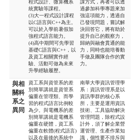
程式設計、微算機系
課方式，再者可以透
統實驗等課程。
過參加科學專題來加
(3)大一程式設計課程
強這項能力，透過自
以C語言與C++為主。
己發現問題，嘗試解
可以於入學前暑假加
決回答它，將有助於
強程式語言能力。
提升自己的觀察力，
(4)高中期間可先學習
歸納與融會貫通的能
基礎C語言與C++，以
力，同時也能培養動
及資工相關實作經
手做及團隊合作的實
驗、活動可做為未來
力。
升學經驗履歷。
資工系與資管系的差
南華大學資訊管理學
與相
別簡單講就是資管系
系：資訊管理系是以
關科
偏重在管理類、而學
資訊學群的核心系
系之
習的程式語言比例較
所，主要是運用資訊
異同
為少。與電機系的差
技術、工具協助解決
別簡單講就是電機系
管理問題，除程式設
偏重在硬體，資工系
計外，須了解企業營
偏重在軟體(程式語言)
運管理、生產作業知
以及在最後的系統中
識，個性要不排斥與