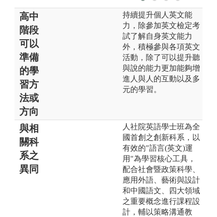
持續提升個人英文能
高中
力，除參加英文檢定考
階段
試了解自身英文能力
可以
外，積極參與各項英文
準備
活動，除了可以提升聽
與說的能力更加能夠增
的學
進人與人的互動以及多
習方
元的學習。
法或
方向
人社院英語學士班為全
與相
國首創之創新科系，以
關科
有效的"語言(英文)運
系之
用"為學習核心工具，
異同
配合社會暨政策科學、
應用外語、藝術與設計
和中國語文、四大領域
之重要概念進行課程設
計，輔以策略溝通教