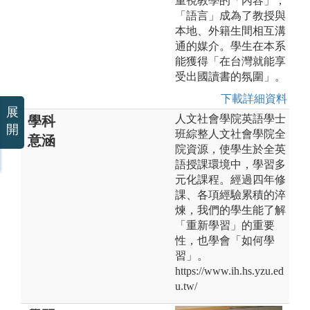
重視教學的「內容」，
「語言」成為了教授與
本地、外籍生間相互溝
通的媒介。學生在本系
能獲得「在台灣就能享
受出國讀書的氛圍」。
下載詳細資料
展
人文社會學院英語學士
學科
開
班綜整人文社會學院全
意涵
院資源，使學生於全英
語授課環境中，學習多
元化課程。經過四年修
課、各項經驗累積的淬
煉，我們的學生能了解
「重新學習」的重要
性，也學會「如何學
習」。
https://www.ih.hs.yzu.ed
u.tw/