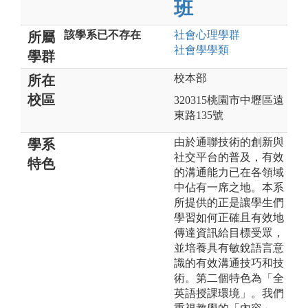
班
該學系已不存在
社會心理
學群
所屬
社會學
學類
學群
校本部
所在
校區
320315桃園市中壢區遠
東路135號
由於通聯技術的創新與
學系
社交平台的普及，有效
特色
的溝通能力已在各領域
中佔有一席之地。本系
所提供的正是讓學生們
學習如何正確且有效地
傳達資訊給目標受眾，
並培養具有敏銳語言意
識的有效溝通技巧和技
術。第二個特色為「全
英語授課環境」。我們