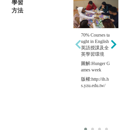
學習
方法
小
70% Courses ta
p 
ught in English
圖
英語授課及全
cu
英學習環境
版權
圖解:Hunger G
s.
ames week
版權:http://ih.h
s.yzu.edu.tw/