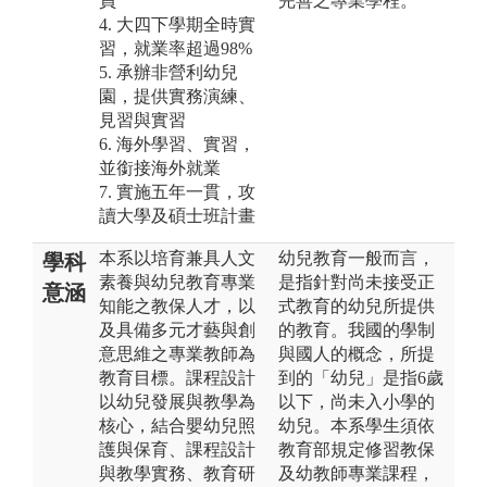
員
完善之專業學程。
4. 大四下學期全時實
習，就業率超過98%
5. 承辦非營利幼兒
園，提供實務演練、
見習與實習
6. 海外學習、實習，
並銜接海外就業
7. 實施五年一貫，攻
讀大學及碩士班計畫
本系以培育兼具人文
幼兒教育一般而言，
學科
素養與幼兒教育專業
是指針對尚未接受正
意涵
知能之教保人才，以
式教育的幼兒所提供
及具備多元才藝與創
的教育。我國的學制
意思維之專業教師為
與國人的概念，所提
教育目標。課程設計
到的「幼兒」是指6歲
以幼兒發展與教學為
以下，尚未入小學的
核心，結合嬰幼兒照
幼兒。本系學生須依
護與保育、課程設計
教育部規定修習教保
與教學實務、教育研
及幼教師專業課程，