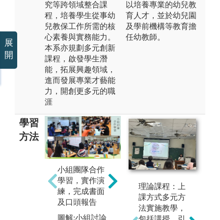
究等跨領域整合課
以培養專業的幼兒教
程，培養學生從事幼
育人才，並於幼兒園
兒教保工作所需的核
及學前機構等教育擔
心素養與實務能力。
任幼教師。
展
本系亦規劃多元創新
開
課程，啟發學生潛
能，拓展興趣領域，
進而發展專業才藝能
力，開創更多元的職
涯
學習
方法
小組團隊合作
嬰幼兒行為觀
學習，實作演
察及嬰幼兒照
理論課程：上
練，完成書面
護與教保工作
課方式多元方
及口頭報告
實務操作學習
法實施教學，
圖解:小組討論
圖解:到幼兒園
包括講授、引