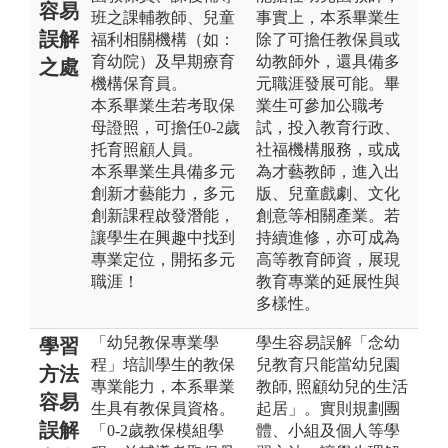
容易
班之課輔教師、兒童
事實上，本系畢業生
誤解
福利相關機構（如：
除了可擔任教保員或
育幼院）及早期療育
幼教師外，還具備多
之處
機構保育員。
元職涯發展可能。畢
本系畢業生若考取保
業生可參加公職考
母證照，可擔任0-2歲
試，投入教育行政、
托育照顧人員。
社福機構服務，或成
本系畢業生具備多元
為才藝教師，進入出
創新才藝能力，多元
版、兒童戲劇、文化
創新課程啟發潛能，
創意等相關產業。若
讓學生在興趣中找到
持續進修，亦可成為
專業定位，開拓多元
高等教育師資，展現
職涯！
教育專業的延展性與
多樣性。
「幼兒教保專業學
學生容易誤解「念幼
學習
程」培訓學生的教保
兒教育只能當幼兒園
方法
專業能力，本系畢業
教師, 照顧幼兒的生活
容易
生具有教保員資格。
起居」。實則規劃團
誤解
「0-2歲教保模組學
體、小組及個人等學