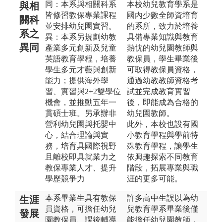
同：本系與相關科系
本校幼兒教育學系是
與相
皆修習教保專業課程
國內少數全師資培育
關科
並安排幼兒園實習。
的系所，致力於培養
系之
異：本系另規劃幼教
具備專業知識與教育
異同
產業多元創新及兒童
熱忱的幼兒園教師與
英語教育學程，培養
教保員，學生畢業後
學生多元才藝與創新
可取得教保員資格，
能力；提供海外學
通過幼教教師資格考
習、實習與2+2雙學位
試並完成教育實習
機會，並推動五年一
後，即能成為合格的
貫碩士班。另承辦非
幼兒園教師。
營利幼兒園與托嬰中
此外，本校也設有國
心，結合理論與實
小教育學程與學前特
務，培育具國際視野
殊教育學程，讓學生
且離校即具就業力之
依興趣探索不同教育
教保專業人才、提升
階段，拓展專業與職
學歷競爭力
涯的更多可能。
本系畢業生具有教保
許多高中生誤以為幼
生涯
員資格，可擔任幼兒
兒教育學系畢業後僅
發展
園教保員、課後輔導
能擔任幼兒園教師，