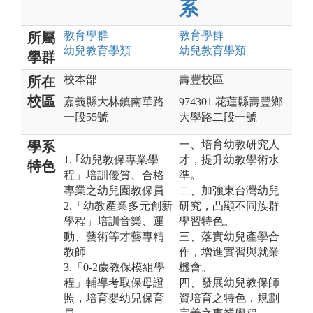
系
教育
學群
教育
學群
所屬
幼兒教育
學類
幼兒教育
學類
學群
校本部
壽豐校區
所在
校區
嘉義縣大林鎮南華路
974301 花蓮縣壽豐鄉
一段55號
大學路二段一號
一、培育幼教研究人
學系
1. ｢幼兒教保專業學
才，提升幼教學術水
特色
程」培訓優質、合格
準。
專業之幼兒園教保員
二、加強東台灣幼兒
2.「幼教產業多元創新
研究，凸顯不同族群
學程」培訓音樂、運
學習特色。
動、藝術等才藝專精
三、落實幼兒產學合
教師
作，增進實習與就業
3.「0-2歲教保模組學
機會。
程」輔導考取保母證
四、發展幼兒教保師
照，培育嬰幼兒保育
資培育之特色，規劃