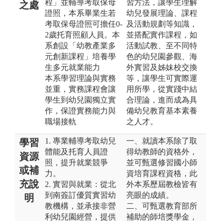
程」並輔導考取保母
習方法，讓學生理解
之處
證照，本系畢業生若
幼兒發展理論、課程
考取保母證照可擔任0-
及活動規劃等知識，
2歲托育照顧人員。本
並搭配實作課程，如
系創設「幼教產業多
活動試教、至不同特
元創新課程」培養學
色的幼兒園參觀、海
生多元就業能力
外實習及姊妹校交換
本系學習理論與實務
等，讓學生可實際運
並重，實務課程會讓
用所學，從實踐中結
學生到幼兒園獨立實
合理論，進而成為具
作，保證實務能力與
備幼兒教育基本素養
職場接軌
之人才。
1. 專業輔導考取幼兒
一、就讀本系除了取
學習
體能及托育人員證
得幼教師的資格外，
資源
照，提升就業競爭
並可甄選修習國小師
或補
力。
資培育課程資格，此
充說
2. 實習與就業：從北
外本系歷屆教檢皆有
到南簽訂優質實習幼
亮眼的成績。
明
教機構，並承接非營
二、可甄選教育部所
利幼兒園經營，提供
補助的師培獎學金，