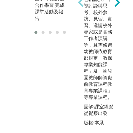
合作學習 完成
試教帶動小朋
導討論與思
幼
課堂活動及報
友活動
考、校外參
導
告
訪、見習、實
的
習、邀請校外
專家或是實務
工作者演講
等，且需修習
幼教師依教育
部規定「教保
專業知能課
程」及「幼兒
園教師師資職
前教育課程教
育專業課程」
等專業課程。
圖解:課室經營
從覺察出發
版權:本系