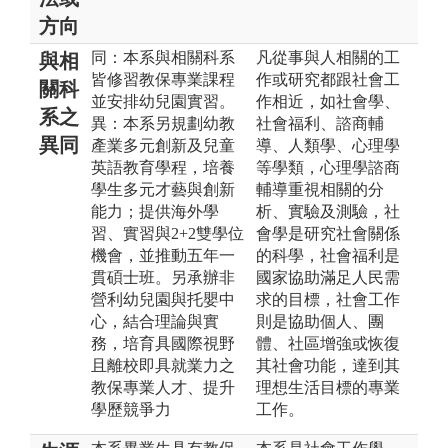
方向
同：本系與相關科系
凡從事與人相關的工
與相
皆修習教保專業課程
作或研究都跟社會工
關科
並安排幼兒園實習。
作相近，如社會學、
系之
異：本系另規劃幼教
社會福利、諮商輔
異同
產業多元創新及兒童
導、人類學、心理學
英語教育學程，培養
等學類，心理學諮商
學生多元才藝與創新
輔導重視相關的分
能力；提供海外學
析、實驗及測驗，社
習、實習與2+2雙學位
會學是研究社會關係
機會，並推動五年一
的科學，社會福利是
貫碩士班。另承辦非
國家協助滿足人民需
營利幼兒園與托嬰中
求的目標，社會工作
心，結合理論與實
則是協助個人、團
務，培育具國際視野
體、社區增強或恢復
且離校即具就業力之
其社會功能，達到其
教保專業人才、提升
理想生活目標的專業
學歷競爭力
工作。