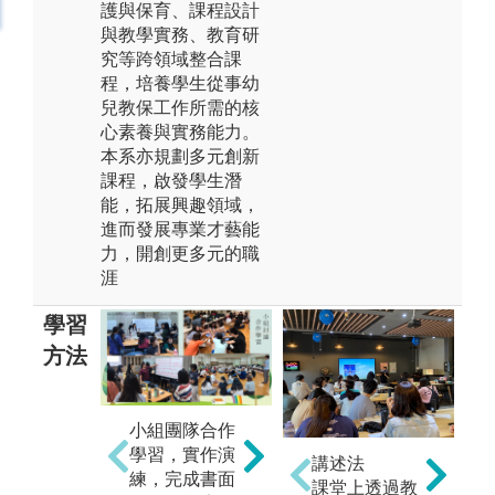
護與保育、課程設計
與教學實務、教育研
究等跨領域整合課
程，培養學生從事幼
兒教保工作所需的核
心素養與實務能力。
本系亦規劃多元創新
課程，啟發學生潛
能，拓展興趣領域，
進而發展專業才藝能
力，開創更多元的職
涯
學習
方法
小組團隊合作
嬰幼兒行為觀
學習，實作演
察及嬰幼兒照
講述法
練，完成書面
護與教保工作
課堂上透過教