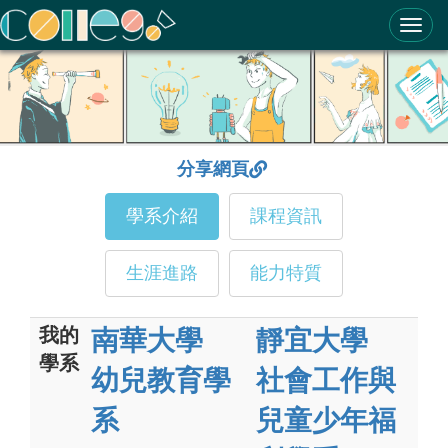
ColleGo! 大學選才與高中育才輔助系統
分享網頁
學系介紹
課程資訊
生涯進路
能力特質
我的
南華大學
靜宜大學
學系
幼兒教育學
社會工作與
系
兒童少年福