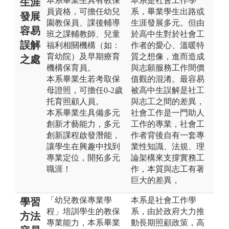
本系畢業生具有教保
本系是社會工作學
生涯
員資格，可擔任幼兒
系，畢業學生出路或
發展
園教保員、課後輔導
生涯發展多元。但由
容易
班之課輔教師、兒童
於高中生對於社會工
誤解
福利相關機構（如：
作者的愛心、溫暖特
育幼院）及早期療育
質之想像，進而造成
之處
機構保育員。
與志願服務工作間價
本系畢業生若考取保
值觀的混淆。最容易
母證照，可擔任0-2歲
被高中生誤解是社工
托育照顧人員。
與志工之間的差異，
本系畢業生具備多元
社會工作是一門助人
創新才藝能力，多元
工作的專業，社會工
創新課程啟發潛能，
作者背後自有一套專
讓學生在興趣中找到
業性知識、法規、理
專業定位，開拓多元
論架構來支撐實務工
職涯！
作，本質與志工有著
巨大的差異，
「幼兒教保專業學
本系是社會工作學
學習
程」培訓學生的教保
系，由於政府大力推
方法
專業能力，本系畢業
動長期照顧政策，高