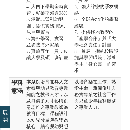
員
照輔導」
4. 大四下學期全時實
5、強大綿密的系友網
習，就業率超過98%
絡
5. 承辦非營利幼兒
6、全球在地化的學習
園，提供實務演練、
經驗
見習與實習
7、提供移地教學的
6. 海外學習、實習，
「產學合作」與「大
並銜接海外就業
學社會責任」計畫
7. 實施五年一貫，攻
8、首屈一指的校園設
讀大學及碩士班計畫
施與學習環境，滋養
學生「身心靈」的需
求
本系以培育兼具人文
以培育樂在工作、熱
學科
素養與幼兒教育專業
愛生命、兼備倫理與
意涵
知能之教保人才，以
務實專業之社會工作
及具備多元才藝與創
與兒童少年福利服務
意思維之專業教師為
之專業人力。
展
教育目標。課程設計
開
以幼兒發展與教學為
核心，結合嬰幼兒照