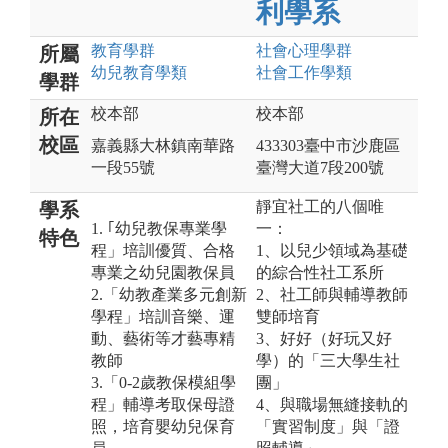
利學系
教育
學群
社會心理
學群
所屬
幼兒教育
學類
社會工作
學類
學群
校本部
校本部
所在
校區
嘉義縣大林鎮南華路
433303臺中市沙鹿區
一段55號
臺灣大道7段200號
靜宜社工的八個唯
學系
1. ｢幼兒教保專業學
一：
特色
程」培訓優質、合格
1、以兒少領域為基礎
專業之幼兒園教保員
的綜合性社工系所
2.「幼教產業多元創新
2、社工師與輔導教師
學程」培訓音樂、運
雙師培育
動、藝術等才藝專精
3、好好（好玩又好
教師
學）的「三大學生社
3.「0-2歲教保模組學
團」
程」輔導考取保母證
4、與職場無縫接軌的
照，培育嬰幼兒保育
「實習制度」與「證