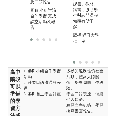
及口頭報告
實務操作學習
課書、教材、
講義，協助學
圖解:小組討論
圖解:到幼兒園
生對該門課程
合作學習 完成
試教帶動小朋
幼
知識有所了
課堂活動及報
友活動
導
解。
告
的
版權:靜宜大學
社工系
1. 參與小組合作學習
多參與服務性質社團
高中
活動
活動，豐富人際關
階段
2. 練習口語溝通與表
係、培養團體工作經
可以
達
驗。
準備
3. 參與自主學習計畫
學習口語表達、傾聽
他人建議。
的學
練習文字紀錄、學習
習方
撰寫書面報告。
法或