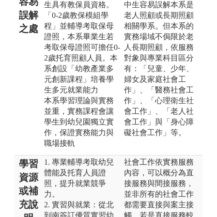
容易
生具有教保員資格。
中生容易誤解本系是
誤解
「0-2歲教保模組學
老人照顧或長期照顧
程」並輔導考取保母
相關學系。但本系的
之處
證照，本系畢業生若
實務場域不侷限於老
考取保母證照可擔任0-
人長期照顧，依服務
2歲托育照顧人員。本
對象與專業科目區分
系創設「幼教產業多
有：「兒童、少年、
元創新課程」培養學
婦女及家庭社會工
生多元就業能力
作」、「醫務社會工
本系學習理論與實務
作」、「心理衛生社
並重，實務課程會讓
會工作」、「老人社
學生到幼兒園獨立實
會工作」與「身心障
作，保證實務能力與
礙社會工作」等。
職場接軌
1. 專業輔導考取幼兒
社會工作依實務服務
學習
體能及托育人員證
內容，可以概分為直
資源
照，提升就業競爭
接服務與間接服務，
或補
力。
並非所有的社會工作
充說
2. 實習與就業：從北
都需要直接與案主接
到南簽訂優質實習幼
觸，若是直接服務較