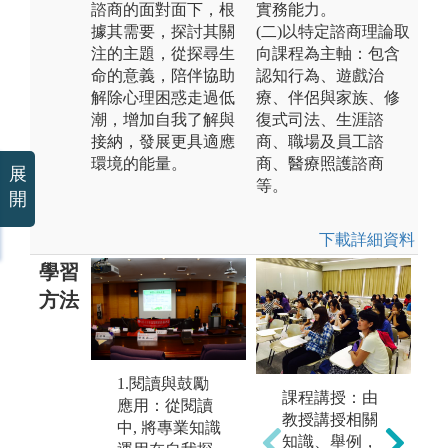
諮商的面對面下，根
實務能力。
據其需要，探討其關
(二)以特定諮商理論取
注的主題，從探尋生
向課程為主軸：包含
命的意義，陪伴協助
認知行為、遊戲治
解除心理困惑走過低
療、伴侶與家族、修
潮，增加自我了解與
復式司法、生涯諮
接納，發展更具適應
商、職場及員工諮
環境的能量。
商、醫療照護諮商
展
等。
開
下載詳細資料
學習
方法
1.閱讀與鼓勵
實作學習：系
課程講授：由
移
應用：從閱讀
上會邀請不同
教授講授相關
馬
中, 將專業知識
領域的專家，
知識、舉例，
國