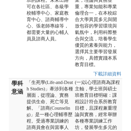
班的課程。未來出路
業，理論與實務並
可在各社區、各級學
重，專業知能和專業
校輔導中心、家庭教
倫理合一，在本校綜
育中心、諮商輔導中
合大學異質多元與開
心、張老師專線等，
放包容的學習環境與
都需要大量的心輔人
氣氛中，利用科際整
員及諮商人員。
合與交流，培養學生
優質的素養與能力，
選擇其主要學習發展
方向，具體實踐本系
教育目標。
下載詳細資料
「生死學(Life-and-Deat
(一)以心理諮商為課程
學科
h Studies)」牽涉到各種
主軸，學士班與碩士
意涵
層面，從理論、實務
班教育目標明確：課
提供生命、死亡等見
程設計符合系所教育
解。「諮商(Counselin
目標，且課程兼重理
g)」是一種心理輔導歷
論與實務，經常舉辦
程。受過專業訓練的
各種專業訓練工作
諮商員會在與當事人
坊，發展學生多元的