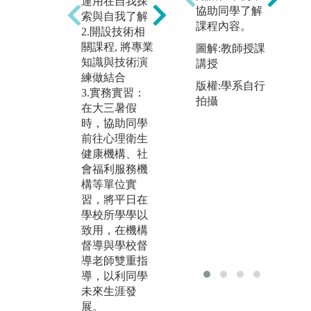
運用在自我探
如園藝治療技
協助同學了解
瞭
索與自我了解
術師、 行動諮
課程內容。
輔
2.開設技術相
商心理師授
際
關課程, 將專業
圖解:教師授課
課、辦理工作
動
知識與技術演
講授
坊或職涯輔
練做結合
圖
版權:學系自行
導，讓同學瞭
3.實務實習：
孝
拍攝
解業界工作情
在大三暑假
教
況，並能從操
時，協助同學
作體驗中學
前往心理衛生
習。
健康機構、社
會福利服務機
圖解:心理繪本
構等單位實
工作坊
習，將平日在
學校所學學以
致用，在機構
督導與學校督
導老師雙重指
導，以利同學
未來生涯發
展。