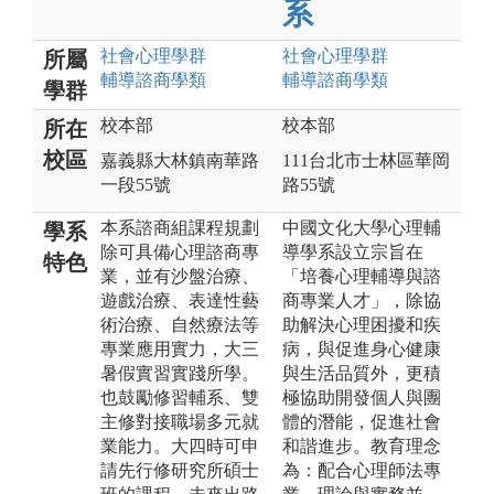
系
社會心理
學群
社會心理
學群
所屬
輔導諮商
學類
輔導諮商
學類
學群
校本部
校本部
所在
校區
嘉義縣大林鎮南華路
111台北市士林區華岡
一段55號
路55號
本系諮商組課程規劃
中國文化大學心理輔
學系
除可具備心理諮商專
導學系設立宗旨在
特色
業，並有沙盤治療、
「培養心理輔導與諮
遊戲治療、表達性藝
商專業人才」，除協
術治療、自然療法等
助解決心理困擾和疾
專業應用實力，大三
病，與促進身心健康
暑假實習實踐所學。
與生活品質外，更積
也鼓勵修習輔系、雙
極協助開發個人與團
主修對接職場多元就
體的潛能，促進社會
業能力。大四時可申
和諧進步。教育理念
請先行修研究所碩士
為：配合心理師法專