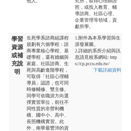
他人。
究所，取得心理師證
照，或投入教育、輔
導諮商、社區心理、
企業管理等領域，貢
獻所學。
生死學系諮商組課程
1.附件為本系學習與生
學習
規劃有六個學程：諮
涯發展圖。
資源
商專業核心學程、基
2.詳細的系所介紹與訊
或補
礎學程，還有婚姻與
息請見校系網站: http
充說
家庭、社區諮商、生
s://cp.pccu.edu.tw/
死與高齡進階學程，
下載詳細資料
明
可取得「社區心理輔
導員」認證，也可同
時修輔修、雙主修。
同學可依職涯方向選
擇實習單位，前往不
同性質的非營利機
構、國中小、高中、
長照機構實習。此
外，南華最豐沛的資