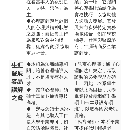
在看當事人的觀點是
業」的一環。它強調
以「支持、陪伴」為
將心理學理論轉化為
主。
實務技巧，以協助他
◆心理諮商聚焦於個
人適應與發展。其發
人的心理與精神狀態
展方向多與特定實務
之處遇；而社會工作
場域結合，例如學校
為服務對象中的橋
輔導、社區與醫療諮
樑，從媒合資源,協助
商，生涯諮商及企業
重返社會。
諮商等。
◆本組為諮商輔導相
1.諮商心理師：據《心
生涯
關，培養心理輔導人
理師法》規定，考取
發展
才，不是培養殯葬人
證照的必要學歷為碩
容易
才。
士。因此，本系學生
誤解
◆「諮商心理師」須
若以此為目標，大學
碩士畢業並通過專技
畢業後皆需繼續升學
之處
高考。
碩士班(本系設有碩士
◆一定要念碩士嗎?不
班)，以取得國家考試
是。有其他助人工作
資格。
是大學畢業即可，如
2.輔導老師：本系畢業
自殺防治關懷員、社
可擔任代理輔導老