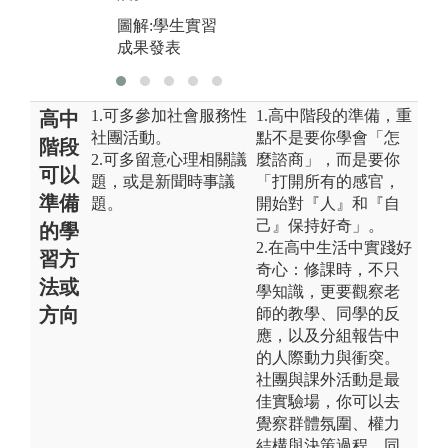
圖解:學生實習
成果發表
1.可多參加社會服務性
1.高中階段的準備，重
高中
社團活動。
點不是要你學會「怎
階段
2.可多留意心理相關議
麼諮商」，而是要你
可以
題，或是新聞時事議
「打開所有的感官，
準備
題。
開始對『人』和『自
己』保持好奇」。
的學
2.在高中生活中實踐好
習方
奇心：修課時，不只
法或
學知識，更要觀察老
方向
師的教學、同學的反
應，以及分組報告中
的人際動力與衝突。
社團與課外活動是最
佳實驗場，你可以去
覺察群體氛圍、權力
結構與決策過程。同