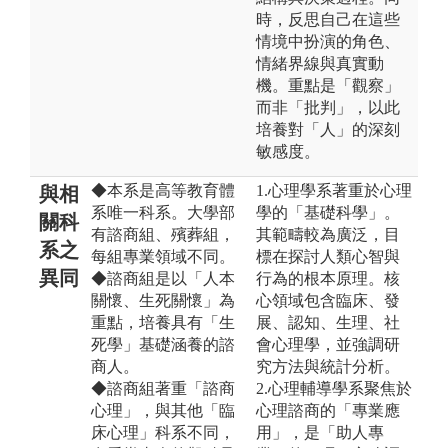
時，反思自己在這些
情境中扮演的角色、
情緒界線與真實動
機。重點是「觀察」
而非「批判」，以此
培養對「人」的深刻
敏感度。
◆本系是高等教育體
1.心理學系著重於心理
與相
系唯一科系。大學部
學的「基礎科學」。
關科
有諮商組、殯葬組，
其範疇較為廣泛，目
系之
每組專業領域不同。
標在探討人類心智與
異同
◆諮商組是以「人本
行為的根本原理。核
關懷、生死關懷」為
心領域包含臨床、發
重點，培養具有「生
展、認知、生理、社
死學」基礎涵養的諮
會心理學，並強調研
商人。
究方法與統計分析。
◆諮商組著重「諮商
2.心理輔導學系聚焦於
心理」，與其他「臨
心理諮商的「專業應
床心理」科系不同，
用」，是「助人專