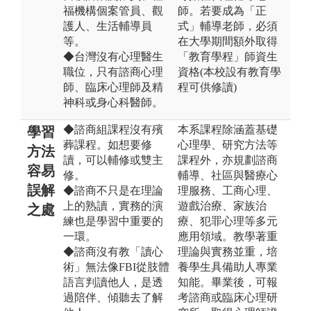
福機構個案管員、觀
師。若要成為「正
護人、生活輔導員
式」輔導老師，必須
等。
在大學期間額外取得
◆台灣沒有心理醫生
「教育學程」師資生
職位，只有諮商心理
資格(本校設有教育學
師、臨床心理師及精
程可供修讀)
神科或身心科醫師。
◆諮商組課程沒有殯
本系課程除涵蓋基礎
學習
葬課程。如想要修
心理學、研究方法等
方法
讀，可以輔修或雙主
課程外，亦規劃諮商
容易
修。
輔導、社區與醫療心
誤解
◆諮商不只是在理論
理服務、工商心理、
上的熟讀，實務的演
遊戲治療、家族治
之處
練也是學習中重要的
療、犯罪心理等多元
一環。
應用領域。教學著重
◆諮商沒有教「讀心
理論與實務並重，培
術」無法像FBI從肢體
養學生具備助人專業
語言判讀他人，是透
知能。畢業後，可報
過陪伴、傾聽去了解
考諮商或臨床心理研