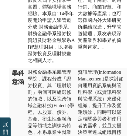
假及大四下安排學生
理、電子商務、網路
實習，體驗職場實務
行銷、商業智慧、和
經驗。本系自114學年
大數據等產業；也可
度開始申請入學管道
選擇國內外大學研究
分成:財務金融學系、
所繼續深造，升學管
財務金融學系證券投
道暢通，系友表現深
資組及財務金融學系A
受產業界和學界的倚
I智慧理財組，以培養
重與肯定。、
證券投資及理財規畫
之相關人才。
財務金融學系屬管理
資訊管理(Information
學科
學院，課程分成「證
Management)是探討如
意涵
券投資」與「理財規
何運用資訊系統與管
劃」兩個可跨組選修
理科學（或資訊科學
的領域，以及院跨領
與管理系統）來優化
域金融科技(Fintech)學
組織，提升工作及營
程。以股票、債券、
運績效，同時可以滿
基金、衍生性金融商
足相關參與者和使用
展
品等領域之訓練為特
者的需求，並且支援
開
色，本系畢業生就業
決策者達成組織目標