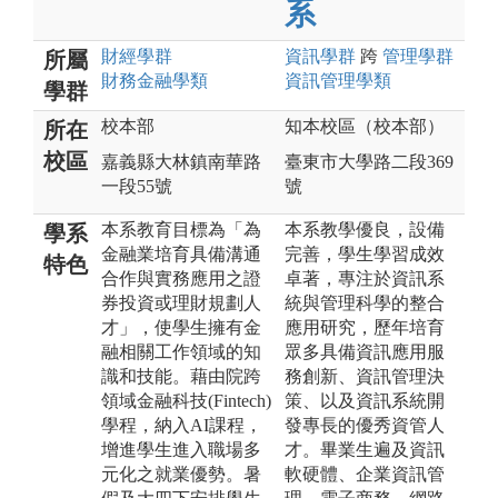
系
財經
學群
資訊
學群
跨
管理
學群
所屬
財務金融
學類
資訊管理
學類
學群
校本部
知本校區（校本部）
所在
校區
嘉義縣大林鎮南華路
臺東市大學路二段369
一段55號
號
本系教育目標為「為
本系教學優良，設備
學系
金融業培育具備溝通
完善，學生學習成效
特色
合作與實務應用之證
卓著，專注於資訊系
券投資或理財規劃人
統與管理科學的整合
才」，使學生擁有金
應用研究，歷年培育
融相關工作領域的知
眾多具備資訊應用服
識和技能。藉由院跨
務創新、資訊管理決
領域金融科技(Fintech)
策、以及資訊系統開
學程，納入AI課程，
發專長的優秀資管人
增進學生進入職場多
才。畢業生遍及資訊
元化之就業優勢。暑
軟硬體、企業資訊管