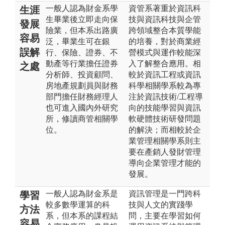
一般人認為財金系學
資管系著重於資訊科
生涯
生畢業後立即走向保
技與資訊科技與企管
發展
險業，但本系出路廣
跨領域整合本質學能
容易
泛，畢業生可在銀
的培養，對於商業經
誤解
行、保險、證券、不
營模式與運作較能深
動產等行業擔任證券
入了解整合應用。相
之處
分析師、投資顧問、
較於資訊工程或資訊
房地產規劃員與財務
科學相關學系較為專
部門擔任財務經理人
注於資訊技術/工程導
也可進入國內外研究
向的技能學習與資訊
所，修讀商管相關學
軟硬體技術研發問題
位。
的解決；而相較於企
業管理相關學系則主
要在產銷人發財管理
導向企業管理才能的
發展。
一般人認為財金系是
資訊管理是一門跨科
學習
較多數學運算的科
技與人文的實踐學
方法
系，但本系的課程結
問，主要在學習如何
容易