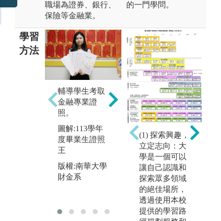
職場為證券、銀行、
的一門學問。
保險等金融業。
學習
方法
輔導學生考取
暑
舉辦企業參
金融專業證
至
訪，提升學生
照。
體
學習熱誠。
圖解:113學年
經
(1) 探索興趣，
圖解:台北金融
度畢業生證照
立定志向：大
圖
科技展
王
學是一個可以
實
版權:南華大學
版權:南華大學
讓自己認識和
版
財金系
財金系
探索眾多領域
財
的絕佳場所，
透過使用本校
提供的學習路