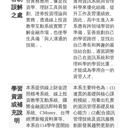
合實務應用，像是投
運用資訊系統與管理
誤解
資學、理財工具與規
科學來優化組織，提
劃、證券投資理論與
升工作及營運績效。
之處
實務，透過線上投資
因此，高中生進入本
教學互動系統實際了
系應有跨領域學習的
解金融市場，也使學
準備，妥善規劃自己
生具備「與人溝通的
的學習路徑，並找出
技能」。
自己專長和興趣的最
佳結合點，適當調整
自己在資訊系統和管
理科學的學習比重，
才能成為學用合一的
資管人才。
本系提供線上財金證
本系主要特色為：(1)
學習
照模考系統、線上投
連貫的基礎與核心課
資源
資教學互動系統、國
程模組，培養出扎實
或補
際金融資訊即時看盤
的資訊管理基礎及核
充說
系統、CMoney、台灣
心能力；(2)配合資訊
經濟新報資料庫等。
管理技術及資訊服務
明
本系自114學年度開始
創新發展趨勢更新的