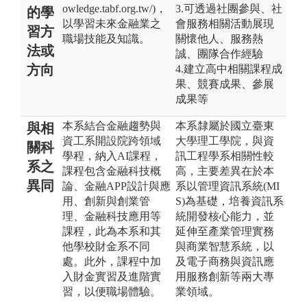
owledge.tabf.org.tw/)，
3.可透過社團參與、社
的學
以學習未來金融業之
會服務相關活動展現
習方
職場技能及知識。
關懷他人、服務熱
法或
誠、團隊合作經驗
方向
4.建立高中相關課程成
果、競賽成果、參展
成果等
本系結合金融趨勢與
本系隸屬於國立臺東
與相
資工系開設院跨領域
大學理工學院，與資
關科
學程，納入AI課程，
訊工程學系相關性較
系之
課程包含金融科技概
高，主要差異在於本
異同
論、金融APP設計與應
系以管理資訊系統(MI
用、創新與創業管
S)為基礎，培養資訊系
理、金融科技應用等
統開發核心能力，並
課程，此為本系和其
延伸至產業管理實務
他學校財金系不同
與商業智慧系統，以
處。此外，課程中加
及電子商務與資訊應
入財金實習及進階實
用服務創新等兩大專
習，以便職場體驗。
業領域。