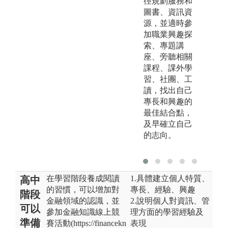
徑規劃服務和
圖書、資訊資
源，並適時參
加職業興趣探
索、專題講
座、旁聽相關
課程、課外學
習、社團、工
讀，找出自己
專長和興趣的
最佳結合點，
及早確立自己
的志向。
在學習階段養成閱讀
1.具體建立個人特質、
高中
的習慣，可以增加對
專長、經驗、興趣
階段
金融領域的認識，並
2.說明個人對資訊、管
可以
參加金融知識線上競
理方面的學習經驗及
準備
賽活動(https://financekn
表現