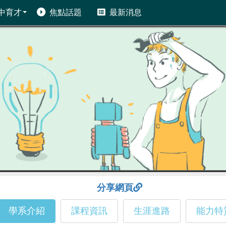
中育才
焦點話題
最新消息
分享網頁
學系介紹
課程資訊
生涯進路
能力特