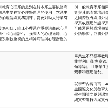
與教育心理系的差別在於本系主要以諮商
與一般教育學系相
個系主要在於心理學原理的使用，本系主
究與其他產業培訓
巧的理論與實務訓練，需要對助人行業有
之國際視野與海外
學系或應用外語學
較為相似，臨床心理系亦重視諮商或心理
可能運用於職場領
衛生和心理評估，強調人的心理適應、心
外語學習，並將外
理系則較重視的是精神病理與心理衡鑑的
畢業生不只從事教
非營利組織(專案
領導等)。且畢業
素養和應用優勢。
就學習內容而言，
生國際文化與教育
學生閱讀文獻與課
與實習進行方案實