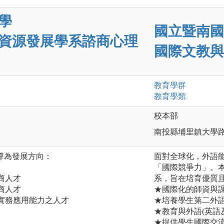
學
國立暨南國
資源發展學系諮商心理
國際文教與
教育
學群
教育
學類
校本部
南投縣埔里鎮大學
導為發展方向：
面對全球化，外語
「國際競爭力」。
商人才
系，旨在培育優質
商人才
★國際化的師資與
及實務應用能力之人才
★培養學生第二外語
★教育與外語(英語
★提供學生國際交