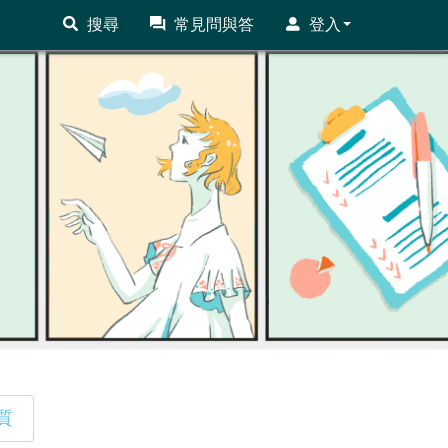
搜尋
常見問與答
登入
質