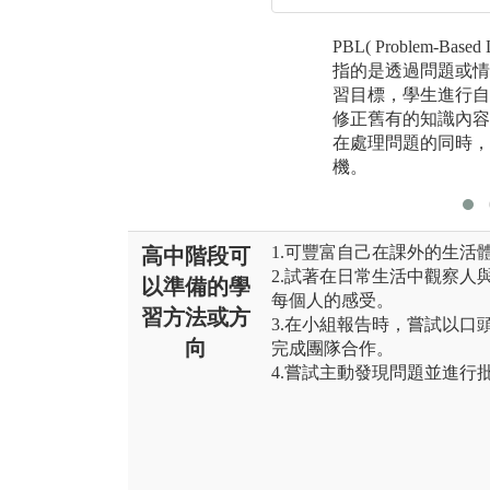
PBL( Problem-Bas
指的是透過問題或情
習目標，學生進行自
修正舊有的知識內容
在處理問題的同時，
機。
1.可豐富自己在課外的生活
高中階段可
2.試著在日常生活中觀察人
以準備的學
每個人的感受。
習方法或方
3.在小組報告時，嘗試以口
向
完成團隊合作。
4.嘗試主動發現問題並進行