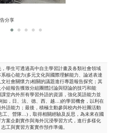
外語情境
兩人以上，以分工互補或相互
體驗式學習（Experie
的學習活動。合作學習強調學
程，是個直接認知
報告分享
圖解:法語
習方式，取代教師主導的教
被教導的知識及能
主動求知的能力、發展學習過
生中重要的事物，
力並養成其團隊精神。
的信念與態度，深
觀，或相當難熬的
先，學生可透過高中自主學習計畫及各類社會領域
本系核心能力(多元文化與國際理解能力、論述表達
人文社會關懷力)相關的議題進行專題報告探究；其
及小組報告獲致分組團體討論與辯論的技巧和能
用課堂內外所有學習外語的資源，強化英語能力並
例如，日、法、德、西、越…)的學習機會，以利在
種外語能力；最後，積極主動參與校內外社團活動
志工、營隊…)，取得相關經驗及反思，為未來在國
育方案企劃實作與海外沉浸學習方式，進行多樣化
、志工與實習方案實作預作準備。