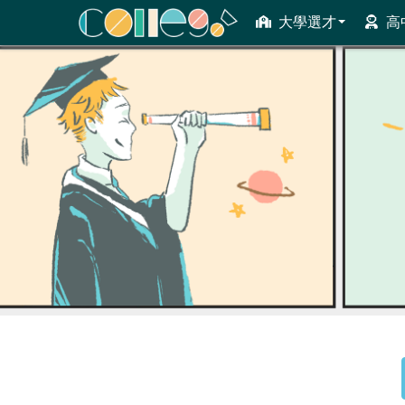
大學選才
高
ColleGo! 大學選才與高中育才輔助系統