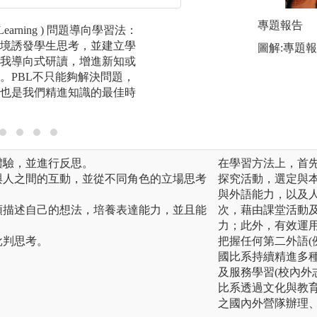
專題報告
ed Learning ) 問題導向學習法：
合作學習法：經由
境誘發學生思考，並建立學
激勵的方式來完成
圖解:專題
我導向式研讀，增進新知或
生以主動合作的學
。PBL不只能夠解決問題，
學，藉以培養學生
也是我們精進知識的最佳時
程中的人際溝通能
體驗，並進行反思。
在學習方法上，首
與人之間的互動，並從不同角色的立場思考
探究活動，選定與
與外語能力，以及
頭描述自己的想法，培養表達能力，並且能
次，藉由課堂活動
力；此外，有效運
批判思考。
把握任何第二外語(
國比系持續精進多
及服務學習(校內外
比系透過文化與教
之國內外營隊辦理