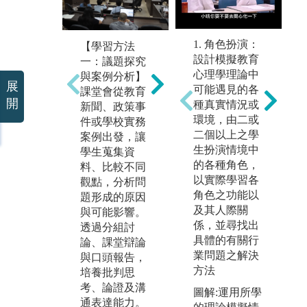
【學習方法
【
二：資料分析
三
1. 角色扮演：
【學習方法
與數位實作】
與
設計模擬教育
一：議題探究
學生透過教育
透
心理學理論中
與案例分析】
展
統計、研究方
劃
可能遇見的各
課堂會從教育
法及教育大數
析
開
種真實情況或
新聞、政策事
據相關課程，
寫
環境，由二或
件或學校實務
學習閱讀調查
與
二個以上之學
案例出發，讓
資料、整理資
習
生扮演情境中
學生蒐集資
訊及運用數據
參
的各種角色，
料、比較不同
理解教育問
務
以實際學習各
觀點，分析問
題；也可接觸
及
角色之功能以
題形成的原因
AI、數位學
從
及其人際關
與可能影響。
習、STEAM與
通
係，並尋找出
透過分組討
教育科技應
管
具體的有關行
論、課堂辯論
用，培養跨領
決
業問題之解決
與口頭報告，
域及數位實作
中
方法
培養批判思
能力。
實
考、論證及溝
圖解:運用所學
通表達能力。
圖解:課堂分組
圖