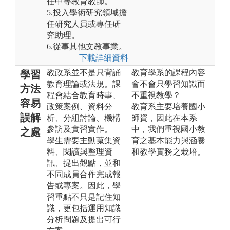
任中等教育教師。
5.投入學術研究領域擔
任研究人員或專任研
究助理。
6.從事其他文教事業。
下載詳細資料
教政系並不是只背誦
教育學系的課程內容
學習
教育理論或法規。課
會不會只學習知識而
方法
程會結合教育時事、
不重視教學？
容易
政策案例、資料分
教育系主要培養國小
誤解
析、分組討論、機構
師資，因此在本系
參訪及實習實作。
中，我們重視國小教
之處
學生需要主動蒐集資
育之基本能力與涵養
料、閱讀與整理資
和教學實務之栽培。
訊、提出觀點，並和
不同成員合作完成報
告或專案。因此，學
習重點不只是記住知
識，更包括運用知識
分析問題及提出可行