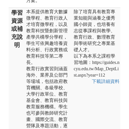
方案。
本系提供教育大數據
除了培育具有教育專
學習
微學程、教育行政人
業知能與涵養之優秀
資源
才培育微學程，以及
國小師資，也培養有
或補
教育科技暨創新管理
志從事課程與教學、
充說
產學共構學分學程，
教育行政、數理教育
學生可依興趣培養資
與學術研究之專業基
明
料分析、行政實務或
礎人才。
教育科技等第二專
以下為本系之課程學
長。
習地圖：https://guides.n
教育行政實習則涵蓋
cyu.edu.tw/Map_DeptLi
海外、業界及公部門
st.aspx?year=112
等場域，包括政府教
下載詳細資料
育機關、各級學校、
大學行政單位、教育
基金會、教育科技與
教育服務機構。學生
也可參與教師研究計
畫、國際交流、教育
營隊及專題活動，逐