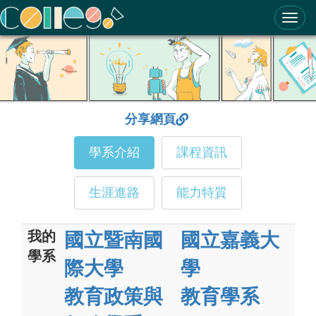
ColleGo! 大學選才與高中育才輔助系統
分享網頁
學系介紹
課程資訊
生涯進路
能力特質
我的
國立暨南國
國立嘉義大
學系
際大學
學
教育政策與
教育學系