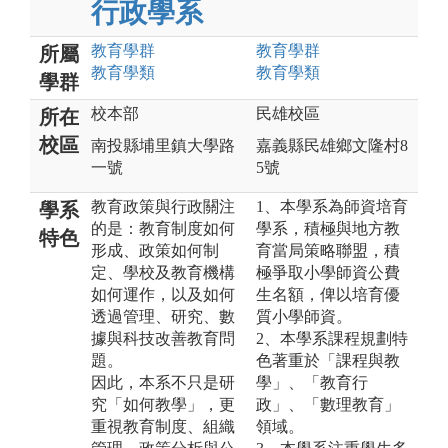
行政學系
教育
學群
教育
學群
所屬
教育
學類
教育
學類
學群
校本部
民雄校區
所在
校區
南投縣埔里鎮大學路
嘉義縣民雄鄉文隆村8
一號
5號
教育政策與行政關注
1、本學系為師資培育
學系
的是：教育制度如何
學系，積極與地方教
特色
形成、政策如何制
育當局策略聯盟，積
定、學校及教育機構
極爭取小學師資公費
如何運作，以及如何
生名額，俾以培育優
透過管理、研究、數
質小學師資。
據與科技改善教育問
2、本學系課程規劃特
題。
色著重於「課程與教
因此，本系不只是研
學」、「教育行
究「如何教學」，更
政」、「數理教育」
重視教育制度、組織
領域。