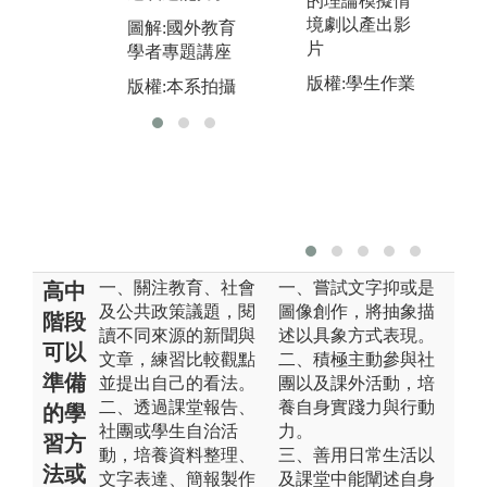
的理論模擬情
討論填寫回饋
育
境劇以產出影
圖解:國外教育
表
演
片
學者專題講座
版權:本系拍攝
版
版權:學生作業
版權:本系拍攝
一、關注教育、社會
一、嘗試文字抑或是
高中
及公共政策議題，閱
圖像創作，將抽象描
階段
讀不同來源的新聞與
述以具象方式表現。
可以
文章，練習比較觀點
二、積極主動參與社
準備
並提出自己的看法。
團以及課外活動，培
二、透過課堂報告、
養自身實踐力與行動
的學
社團或學生自治活
力。
習方
動，培養資料整理、
三、善用日常生活以
法或
文字表達、簡報製作
及課堂中能闡述自身