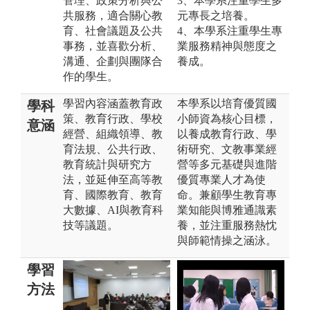
管理、政策分析與公
3、本學系注重學生多
共服務，適合關心教
元專長之培養。
育、社會議題及公共
4、本學系注重學生專
事務，並喜歡分析、
業服務精神與態度之
溝通、企劃與團隊合
養成。
作的學生。
學習內容涵蓋教育政
本學系以培育優質國
學科
策、教育行政、學校
小師資為核心目標，
意涵
經營、組織領導、教
以養成教育行政、學
育法規、公共行政、
術研究、文教事業經
教育統計與研究方
營等多元基礎與進階
法，並延伸至高等教
優質專業人才為使
育、國際教育、教育
命。兼顧學生教育專
大數據、AI與教育科
業知能與博雅通識素
技等議題。
養，並注重服務熱忱
與師範情操之涵泳。
學習
方法