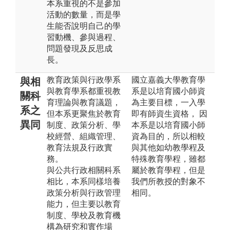
本系重視的不是參加
活動的數量，而是學
生能否說明自己的學
習動機、參與過程、
問題發現及反思成
長。
教育政策與行政學系
國立嘉義大學教育學
與相
與教育學系都重視教
系是以培育國小師資
關科
育理論與教育議題，
為主要目標，一入學
系之
但本系更聚焦於教育
即有師資生資格， 因
異同
制度、政策分析、學
本系是以培育國小師
校經營、組織管理、
資為目的，所以相較
教育法規及行政實
與其他如幼教學程及
務。
特殊教育學程，雖都
與公共行政相關科系
屬於教育學程，但是
相比，本系同樣培養
我們所教授的對象不
政策分析與行政管理
相同。
能力，但主要以教育
制度、學校及教育機
構為研究和實作場