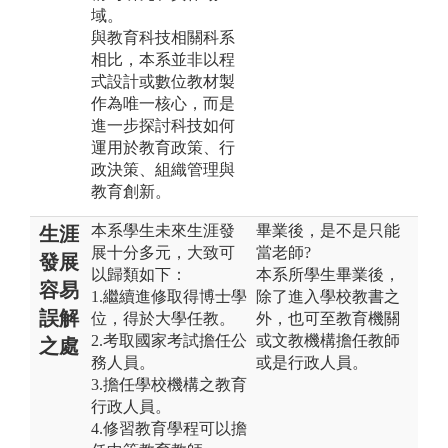
域。
與教育科技相關科系
相比，本系並非以程
式設計或數位教材製
作為唯一核心，而是
進一步探討科技如何
運用於教育政策、行
政決策、組織管理與
教育創新。
本系學生未來生涯發
畢業後，是不是只能
生涯
展十分多元，大致可
當老師?
發展
以歸類如下：
本系所學生畢業後，
容易
1.繼續進修取得博士學
除了進入學校教書之
誤解
位，得於大學任教。
外，也可至教育機關
2.考取國家考試擔任公
或文教機構擔任教師
之處
務人員。
或是行政人員。
3.擔任學校機構之教育
行政人員。
4.修習教育學程可以擔