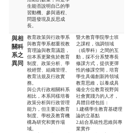
生能否說明自己的學
習動機、參與過程、
問題發現及反思成
長。
教育政策與行政學系
暨大教育學院學士班
與相
與教育學系都重視教
之課程，強調領域
關科
育理論與教育議題，
（或學科）之間的互
系之
但本系更聚焦於教育
動，採不分系雙專長
異同
制度、政策分析、學
修課方式，提供更彈
校經營、組織管理、
性的修課空間，培育
教育法規及行政實
學生具備創新跨領域
務。
教育思維，以養成具
與公共行政相關科系
備全方位教育視野與
相比，本系同樣培養
社會實踐力的人才，
政策分析與行政管理
具體目標包括：
能力，但主要以教育
1.建構學生教育基礎理
制度、學校及教育機
論的立基點
構為研究和實作場
2.結合系統性思維與專
域。
業實作