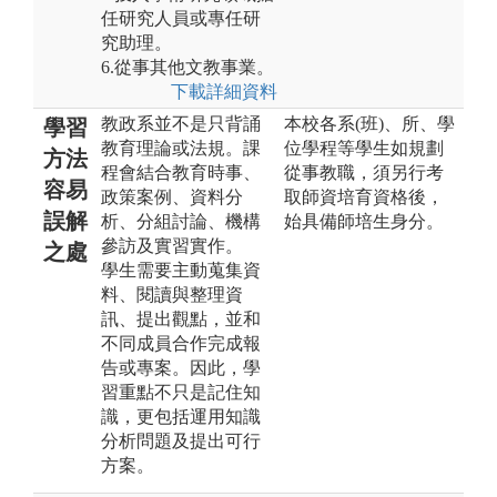
任研究人員或專任研
究助理。
6.從事其他文教事業。
下載詳細資料
教政系並不是只背誦
本校各系(班)、所、學
學習
教育理論或法規。課
位學程等學生如規劃
方法
程會結合教育時事、
從事教職，須另行考
容易
政策案例、資料分
取師資培育資格後，
誤解
析、分組討論、機構
始具備師培生身分。
參訪及實習實作。
之處
學生需要主動蒐集資
料、閱讀與整理資
訊、提出觀點，並和
不同成員合作完成報
告或專案。因此，學
習重點不只是記住知
識，更包括運用知識
分析問題及提出可行
方案。