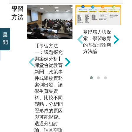
學習
方法
基礎培力與探
展
【學習方法
【
索：學習教育
開
二：資料分析
三
的基礎理論與
【學習方法
與數位實作】
與
方法論
一：議題探究
學生透過教育
透
與案例分析】
統計、研究方
劃
課堂會從教育
法及教育大數
析
新聞、政策事
據相關課程，
寫
件或學校實務
學習閱讀調查
與
案例出發，讓
資料、整理資
習
學生蒐集資
訊及運用數據
參
料、比較不同
理解教育問
務
觀點，分析問
題；也可接觸
及
題形成的原因
AI、數位學
從
與可能影響。
習、STEAM與
通
透過分組討
教育科技應
管
論、課堂辯論