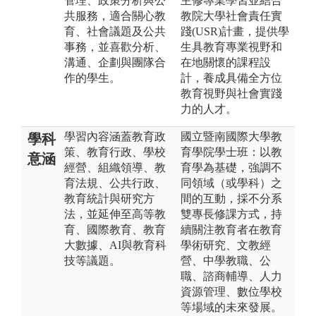
管理、政策分析與公
主修專業學習並結合
共服務，適合關心教
教院大學社會責任實
育、社會議題及公共
踐(USR)計畫，提供學
事務，並喜歡分析、
生具教育專業視野和
溝通、企劃與團隊合
在地關懷的課程設
作的學生。
計，養成具備全方位
教育視野與社會實踐
力的人才。
學習內容涵蓋教育政
國立暨南國際大學教
學科
策、教育行政、學校
育學院學士班：以教
意涵
經營、組織領導、教
育學為基礎，強調不
育法規、公共行政、
同領域（或學科）之
教育統計與研究方
間的互動，採不分系
法，並延伸至高等教
雙專長修課方式，持
育、國際教育、教育
續關注教育者在教育
大數據、AI與教育科
學術研究、文教經
技等議題。
營、中學教職、公
職、諮商輔導、人力
資源管理、數位學校
等場域的未來發展。