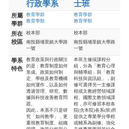
行政學系
士班
教育
學群
教育
學群
所屬
教育
學類
教育
學類
學群
校本部
校本部
所在
校區
南投縣埔里鎮大學路
南投縣埔里鎮大學路
一號
一號
教育政策與行政關注
本班主修採課程分
學系
的是：教育制度如何
組，分為「教育心理
特色
形成、政策如何制
與輔導組」與「教育
定、學校及教育機構
科技與資訊組」，副
如何運作，以及如何
修可選擇另一主修課
透過管理、研究、數
程或文教經營領域課
據與科技改善教育問
程、國際文教領域課
題。
程，亦可修習本校各
因此，本系不只是研
院(含本院)各系(班)所
究「如何教學」，更
提供之專業學分學程
重視教育制度、組織
或輔系為副修。強化