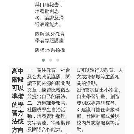
用，培養跨領
決
與口頭報告，
域及數位實作
中
培養批判思
能力。
實
考、論證及溝
通表達能力。
圖解:課堂分組
圖
討論填寫回饋
育
圖解:國外教育
表
演
學者專題講座
版權:本系拍攝
版
版權:本系拍攝
一、關注教育、社會
1.可以進行與教育、人
高中
及公共政策議題，閱
文或跨領域等主題相
階段
讀不同來源的新聞與
關的活動。
可以
文章，練習比較觀點
2.能嘗試提出小論文、
準備
並提出自己的看法。
自主學習計畫、創造
二、透過課堂報告、
發明或專題研究等。
的學
社團或學生自治活
3..建議可擔任班級幹
習方
動，培養資料整理、
部、社團幹部或參與
法或
文字表達、簡報製作
校內外志願服務等活
方向
及團隊合作能力。
動。