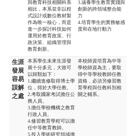
與教育科技相關科系
3.涵養學生教育實踐與
相比，本系並非以程
創新的跨領域整合能
式設計或數位教材製
力
作為唯一核心，而是
4.培育學生的實務敏感
進一步探討科技如何
度和在地行動力
運用於教育政策、行
政決策、組織管理與
教育創新。
本系學生未來生涯發
本校師資培育為中等
生涯
展十分多元，大致可
學校師資為主，要取
發展
以歸類如下：
得中等學校教師任教
容易
1.繼續進修取得博士學
資格，必須另修習教
誤解
位，得於大學任教。
育學程與任教科別相
2.考取國家考試擔任公
關之輔系。
之處
務人員。
3.擔任學校機構之教育
行政人員。
4.修習教育學程可以擔
任中等教育教師。
5.投入學術研究領域擔