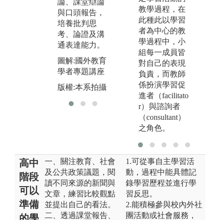
論、課堂辯論
用，培養跨領
決
教學過程，在
與口頭報告，
域及數位實作
中
此種此以學習
培養批判思
能力。
實
者為中心的教
考、論證及溝
學過程中，小
通表達能力。
圖解:課堂分組
圖
組每一成員皆
討論填寫回饋
育
圖解:國外教育
對自己的表現
表
演
學者專題講座
負責，而教師
版權:本系拍攝
版
係扮演學習促
版權:本系拍攝
進者（facilitato
r）與諮詢者
（consultant）
之角色。
一、關注教育、社會
1.可從事自主學習活
高中
及公共政策議題，閱
動，過程中能具體記
階段
讀不同來源的新聞與
錄學習歷程並進行學
可以
文章，練習比較觀點
習反思。
準備
並提出自己的看法。
2.能積極參與校內外社
二、透過課堂報告、
團活動或社會服務，
的學