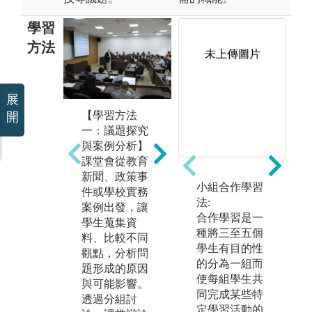
學習
方法
未上傳圖片
【學習方法
【
展
二：資料分析
三
【學習方法
開
與數位實作】
與
一：議題探究
學生透過教育
透
與案例分析】
統計、研究方
劃
課堂會從教育
法及教育大數
析
新聞、政策事
據相關課程，
寫
小組合作學習
件或學校實務
學習閱讀調查
與
法:
法
案例出發，讓
資料、整理資
習
合作學習是一
學生蒐集資
訊及運用數據
參
種將三至五個
料、比較不同
理解教育問
務
學生有目的性
觀點，分析問
題；也可接觸
及
的分為一組而
題形成的原因
AI、數位學
從
使每組學生共
與可能影響。
習、STEAM與
通
同完成某些特
透過分組討
教育科技應
管
定學習活動的