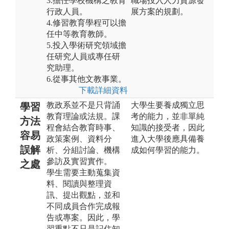
3.擔任學校機構之教育
職場投入人力資源發
行政人員。
展方案的規劃。
4.修習教育學程可以擔
任中等教育教師。
5.投入學術研究領域擔
任研究人員或專任研
究助理。
6.從事其他文教事業。
下載詳細資料
教政系並不是只背誦
大學生要養成獨立思
學習
教育理論或法規。課
考的能力，並非單純
方法
程會結合教育時事、
知識的接受者，因此
容易
政策案例、資料分
進入大學後應具備養
誤解
析、分組討論、機構
成如何學習的能力。
參訪及實習實作。
之處
學生需要主動蒐集資
料、閱讀與整理資
訊、提出觀點，並和
不同成員合作完成報
告或專案。因此，學
習重點不只是記住知