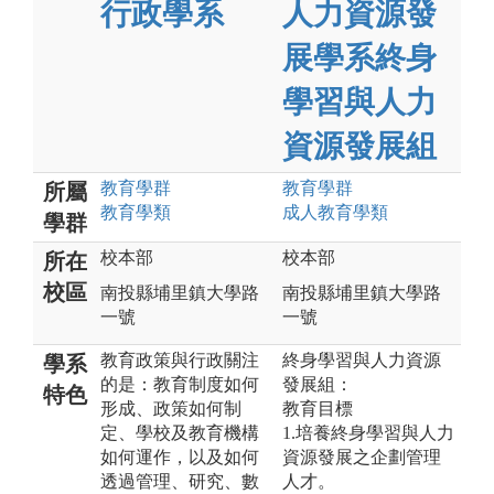
行政學系
人力資源發
展學系終身
學習與人力
資源發展組
教育
學群
教育
學群
所屬
教育
學類
成人教育
學類
學群
校本部
校本部
所在
校區
南投縣埔里鎮大學路
南投縣埔里鎮大學路
一號
一號
教育政策與行政關注
終身學習與人力資源
學系
的是：教育制度如何
發展組：
特色
形成、政策如何制
教育目標
定、學校及教育機構
1.培養終身學習與人力
如何運作，以及如何
資源發展之企劃管理
透過管理、研究、數
人才。