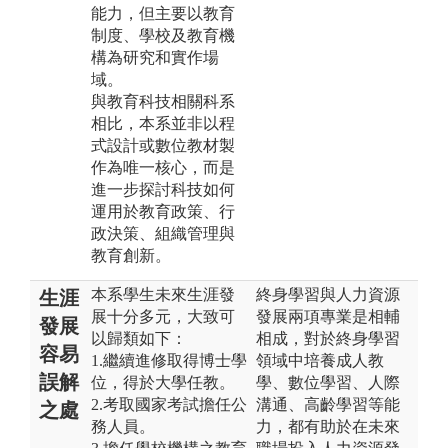
能力，但主要以教育
制度、學校及教育機
構為研究和實作場
域。
與教育科技相關科系
相比，本系並非以程
式設計或數位教材製
作為唯一核心，而是
進一步探討科技如何
運用於教育政策、行
政決策、組織管理與
教育創新。
本系學生未來生涯發
終身學習與人力資源
生涯
展十分多元，大致可
發展兩項專業是相輔
發展
以歸類如下：
相成，對於終身學習
容易
1.繼續進修取得博士學
領域中培養成人教
誤解
位，得於大學任教。
學、數位學習、人際
2.考取國家考試擔任公
溝通、高齡學習等能
之處
務人員。
力，都有助於在未來