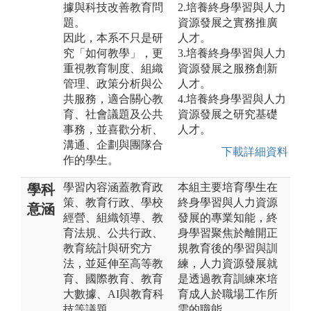
據與科技改善教育問
2.培養終身學習與人力
題。
資源發展之實務推廣
因此，本系不只是研
人才。
究「如何教學」，更
3.培養終身學習與人力
重視教育制度、組織
資源發展之服務創新
管理、政策分析與公
人才。
共服務，適合關心教
4.培養終身學習與人力
育、社會議題及公共
資源發展之研究基礎
事務，並喜歡分析、
人才。
溝通、企劃與團隊合
下載詳細資料
作的學生。
學習內容涵蓋教育政
本組主要培育學生在
學科
策、教育行政、學校
終身學習與人力資源
意涵
經營、組織領導、教
發展的專業知能，終
育法規、公共行政、
身學習聚焦於離開正
教育統計與研究方
規教育後的學習與訓
法，並延伸至高等教
練，人力資源發展就
育、國際教育、教育
是透過教育訓練來培
大數據、AI與教育科
育成人於職場工作所
技等議題。
需的職能。