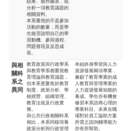
結果、製作圖表，或
分析一項教育議題的
相關資料。
本系重視的不是參加
活動的數量，而是學
生能否說明自己的學
習動機、參與過程、
問題發現及反思成
長。
教育政策與行政學系
本組終身學習與人力
與相
與教育學系都重視教
資源發展兩項專業，
關科
育理論與教育議題，
兼顧了教育專業的成
系之
但本系更聚焦於教育
人教育與管理專業的
異同
制度、政策分析、學
人力資源發展知能的
校經營、組織管理、
養成。學生亦有機會
教育法規及行政實
修習本系諮商心理的
務。
專業科目。未來在職
與公共行政相關科系
場對於員工協助方案
相比，本系同樣培養
所需之諮詢輔導能力
政策分析與行政管理
亦有所幫助。