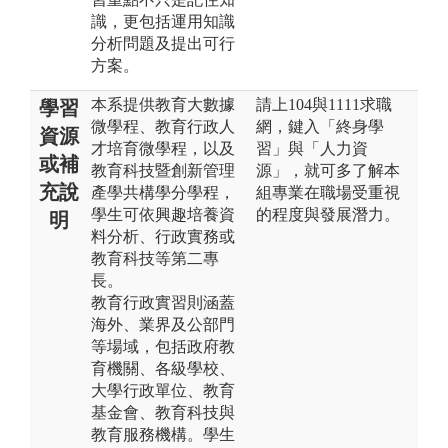
識，更包括運用知識
分析問題及提出可行
方案。
本系提供教育大數據
請上104與1111求職
學習
微學程、教育行政人
網，鍵入「終身學
資源
才培育微學程，以及
習」與「人力資
或補
教育科技暨創新管理
源」，就可多了解本
充說
產學共構學分學程，
組專業在職場受重視
學生可依興趣培養資
的程度與發展潛力。
明
料分析、行政實務或
教育科技等第二專
長。
教育行政實習則涵蓋
海外、業界及公部門
等場域，包括政府教
育機關、各級學校、
大學行政單位、教育
基金會、教育科技與
教育服務機構。學生