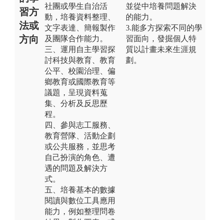
社團或學生自治活
並從中培養問題解決
習方
動，培養資料整理、
的能力。
法或
文字表達、簡報製作
3.能多方探索不同的學
方向
及團隊合作能力。
習面向，發掘個人特
三、運用自主學習探
質以計畫未來生涯規
討科技與教育、教育
劃。
公平、校園治理、偏
鄉教育或國際教育等
議題，呈現資料蒐
集、分析及反思歷
程。
四、參與志工服務、
教育營隊、活動企劃
或公共服務，並思考
自己扮演的角色、遭
遇的問題及解決方
式。
五、培養基本的數據
閱讀與數位工具應用
能力，例如整理問卷