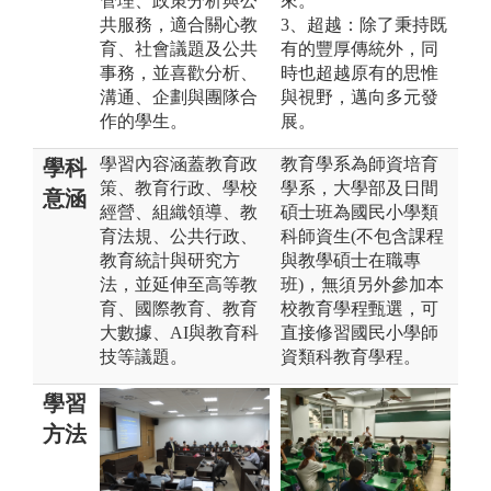
管理、政策分析與公
來。
共服務，適合關心教
3、超越：除了秉持既
育、社會議題及公共
有的豐厚傳統外，同
事務，並喜歡分析、
時也超越原有的思惟
溝通、企劃與團隊合
與視野，邁向多元發
作的學生。
展。
學習內容涵蓋教育政
教育學系為師資培育
學科
策、教育行政、學校
學系，大學部及日間
意涵
經營、組織領導、教
碩士班為國民小學類
育法規、公共行政、
科師資生(不包含課程
教育統計與研究方
與教學碩士在職專
法，並延伸至高等教
班)，無須另外參加本
育、國際教育、教育
校教育學程甄選，可
大數據、AI與教育科
直接修習國民小學師
技等議題。
資類科教育學程。
學習
方法