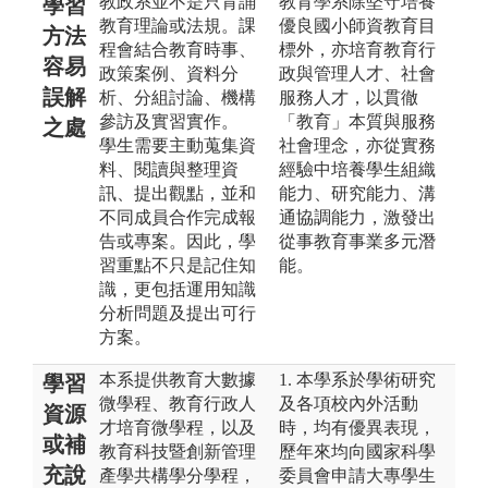
教政系並不是只背誦
教育學系除堅守培養
學習
教育理論或法規。課
優良國小師資教育目
方法
程會結合教育時事、
標外，亦培育教育行
容易
政策案例、資料分
政與管理人才、社會
誤解
析、分組討論、機構
服務人才，以貫徹
參訪及實習實作。
「教育」本質與服務
之處
學生需要主動蒐集資
社會理念，亦從實務
料、閱讀與整理資
經驗中培養學生組織
訊、提出觀點，並和
能力、研究能力、溝
不同成員合作完成報
通協調能力，激發出
告或專案。因此，學
從事教育事業多元潛
習重點不只是記住知
能。
識，更包括運用知識
分析問題及提出可行
方案。
本系提供教育大數據
1. 本學系於學術研究
學習
微學程、教育行政人
及各項校內外活動
資源
才培育微學程，以及
時，均有優異表現，
或補
教育科技暨創新管理
歷年來均向國家科學
充說
產學共構學分學程，
委員會申請大專學生