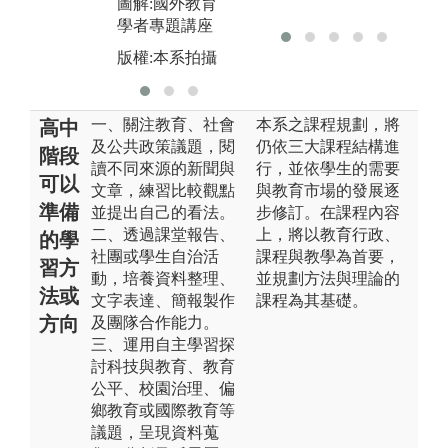
圖解:國外教育
表
演
學者專題講座
版權:本系拍攝
版
版權:本系拍攝
一、關注教育、社會
本系之課程規劃，將
高中
及公共政策議題，閱
仍依三大課程結構進
階段
讀不同來源的新聞與
行，並依學生的需要
可以
文章，練習比較觀點
與教育市場的發展逐
準備
並提出自己的看法。
步修訂。在課程內容
二、透過課堂報告、
上，將以教育行政、
的學
社團或學生自治活
課程與教學為首要，
習方
動，培養資料整理、
並規劃方法與理論的
法或
文字表達、簡報製作
課程為其基礎。
方向
及團隊合作能力。
三、運用自主學習探
討科技與教育、教育
公平、校園治理、偏
鄉教育或國際教育等
議題，呈現資料蒐