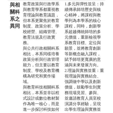
教育政策與行政學系
1.多元與彈性並呈：持
與相
與教育學系都重視教
續傳承師培歷史與核
關科
育理論與教育議題，
心精神，將課程與教
系之
但本系更聚焦於教育
學列為本學系的核心
異同
制度、政策分析、學
課程，同時，創新學
校經營、組織管理、
系超越傳統師培的多
教育法規及行政實
元價值，重新檢視學
務。
系教育目標、定位與
與公共行政相關科系
願景，並將教育創新
相比，本系同樣培養
等新概念融入課程，
政策分析與行政管理
賦予師培更寬廣的意
能力，但主要以教育
涵與未來發展方向。
制度、學校及教育機
2.理論與實務並重：重
構為研究和實作場
視理論與實務結合、
域。
強調做中學以及創新
與教育科技相關科系
價值，鼓勵學生到實
相比，本系並非以程
務現場見習、參與、
式設計或數位教材製
並邀請教育人員至校
作為唯一核心，而是
演講分享經驗，呈現
進一步探討科技如何
出學生理論與實務並