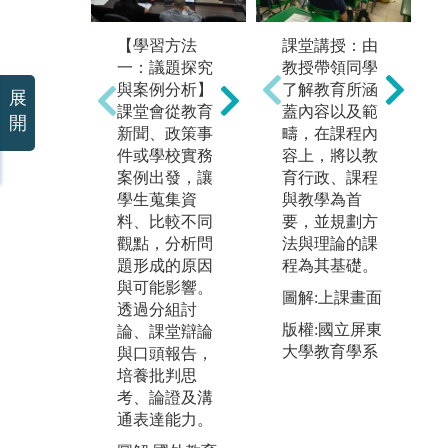
【學習方法
【
二：資料分析
三
【學習方法
課堂講授：由
與數位實作】
與
一：議題探究
教授帶領同學
學生透過教育
透
與案例分析】
了解教育所涵
展
統計、研究方
劃
課堂會從教育
蓋內容以及範
開
法及教育大數
析
新聞、政策事
疇，在課程內
據相關課程，
寫
件或學校實務
容上，將以教
學習閱讀調查
與
案例出發，讓
育行政、課程
資料、整理資
習
學生蒐集資
與教學為首
訊及運用數據
參
料、比較不同
要，並規劃方
理解教育問
務
觀點，分析問
法與理論的課
題；也可接觸
及
題形成的原因
程為其基礎。
AI、數位學
從
與可能影響。
圖解:上課畫面
習、STEAM與
通
透過分組討
教育科技應
管
版權:國立屏東
論、課堂辯論
用，培養跨領
決
大學教育學系
與口頭報告，
域及數位實作
中
培養批判思
能力。
實
考、論證及溝
通表達能力。
圖解:課堂分組
圖
討論填寫回饋
育