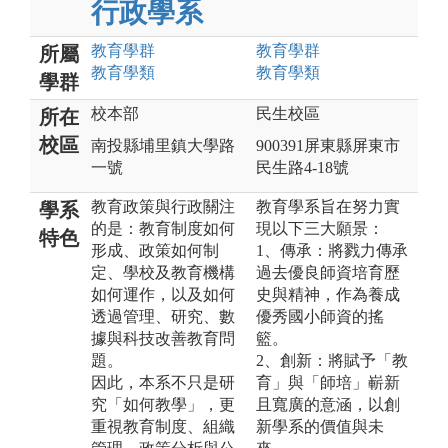
行政學系
教育
學群
教育
學群
所屬
教育
學類
教育
學類
學群
校本部
民生校區
所在
校區
南投縣埔里鎮大學路
900391屏東縣屏東市
一號
民生路4-18號
教育政策與行政關注
教育學系旨在努力實
學系
的是：教育制度如何
現以下三大願景：
特色
形成、政策如何制
1、傳承：將戮力傳承
定、學校及教育機構
過去優良師資培育歷
如何運作，以及如何
史與精神，作為養成
透過管理、研究、數
優秀國小師資的搖
據與科技改善教育問
籃。
題。
2、創新：將賦予「教
因此，本系不只是研
育」與「師培」嶄新
究「如何教學」，更
且寬廣的意涵，以創
重視教育制度、組織
新學系的價值與未