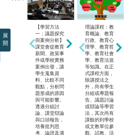
【學習方法
【
二：資料分析
三
【學習方法
理論課程：教
與數位實作】
與
一：議題探究
育概論、教育
展
學生透過教育
透
與案例分析】
行政、教育心
開
統計、研究方
劃
課堂會從教育
理學、教育哲
法及教育大數
析
新聞、政策事
學、教育社會
據相關課程，
寫
件或學校實務
學、教育法規
學習閱讀調查
與
案例出發，讓
等知識。在正
資料、整理資
習
學生蒐集資
式課程方面，
訊及運用數據
參
料、比較不同
除講授法之
理解教育問
務
觀點，分析問
外，尚有學生
題；也可接觸
及
題形成的原因
分組或專題報
AI、數位學
從
與可能影響。
告、議題討論
習、STEAM與
通
透過分組討
或辯論等學習
教育科技應
管
論、課堂辯論
法，其次尚有
用，培養跨領
決
與口頭報告，
課餘的到學校
域及數位實作
中
培養批判思
或文教單位參
能力。
實
考、論證及溝
觀、試教、活