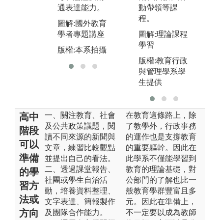
通表達能力。
動帶領等課
圖解:課堂分組
圖
程。
討論填寫回饋
育
圖解:國外教育
表
演
學者專題講座
圖解:理論課程
學習
版權:本系拍攝
版
版權:本系拍攝
版權:教育行政
與管理學系學
生提供
一、關注教育、社會
在教育這條路上，除
高中
及公共政策議題，閱
了教學外，行政事務
階段
讀不同來源的新聞與
的運作也是支撐教育
可以
文章，練習比較觀點
的重要軀幹。因此在
準備
並提出自己的看法。
此學系不僅能學習到
二、透過課堂報告、
教育的理論基礎，對
的學
社團或學生自治活
公部門的了解也比一
習方
動，培養資料整理、
般教育學群豐富且多
法或
文字表達、簡報製作
元。因此在準備上，
方向
及團隊合作能力。
不一定要以成為教師