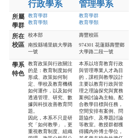
行政學系
管理學系
教育
學群
教育
學群
所屬
教育
學類
教育
學類
學群
校本部
壽豐校區
所在
校區
南投縣埔里鎮大學路
974301 花蓮縣壽豐鄉
一號
大學路二段一號
教育政策與行政關注
本系以培育教育行政
學系
的是：教育制度如何
與管理專業⼈才為⽬
特色
形成、政策如何制
的，課程與教學設計
定、學校及教育機構
主要以教育⾏政與管
如何運作，以及如何
理之理論探究與實務
透過管理、研究、數
案例討論為主軸。配
據與科技改善教育問
合教學目標與任務，
題。
空間安排有案例、問
因此，本系不只是研
題協作、及專題討論
究「如何教學」，更
等教室。教授群都獲
重視教育制度、組織
得國內外博士學位，