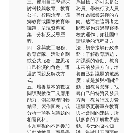
三、運用自主學習探
為目標，亦可以是公
討科技與教育、教育
務員、學校行政人員
公平、校園治理、偏
等作為職業選擇的方
鄉教育或國際教育等
向。然而在這兩者之
議題，呈現資料蒐
間都能夠透過觀察學
集、分析及反思歷
校的運作，如社團申
程。
請場地的流程及方
四、參與志工服務、
法，初步接觸行政事
教育營隊、活動企劃
務；了解教育議題，
或公共服務，並思考
如課綱的變動、教育
自己扮演的角色、遭
未來的發展方向，培
遇的問題及解決方
養自己對議題的敏感
式。
度；或是參與相關活
五、培養基本的數據
動，如教育營隊，找
閱讀與數位工具應用
尋自己的特質及發展
能力，例如整理問卷
方向。教育行政與管
結果、製作圖表，或
理學系更著重在教育
分析一項教育議題的
與社會間的連結，所
相關資料。
以多多的了解世界變
本系重視的不是參加
動、多元的吸收知
活動的數量，而是學
識、嘗試以不同面向