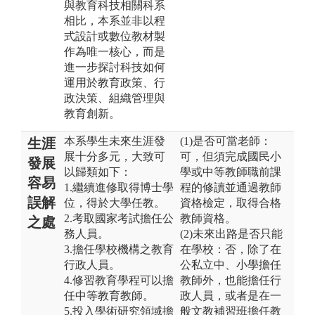
與教育科技相關科系
相比，本系並非以程
式設計或數位教材製
作為唯一核心，而是
進一步探討科技如何
運用於教育政策、行
政決策、組織管理與
教育創新。
本系學生未來生涯發
(1)是否可當老師：
生涯
展十分多元，大致可
可，但須完成國民小
發展
以歸類如下：
學或中等教師職前課
容易
1.繼續進修取得博士學
程的修讀並通過教師
誤解
位，得於大學任教。
資格檢定，取得合格
2.考取國家考試擔任公
教師資格。
之處
務人員。
(2)未來出路是否只能
3.擔任學校機構之教育
在學校：否，除了在
行政人員。
公私立中、小學擔任
4.修習教育學程可以擔
教師外，也能擔任行
任中等教育教師。
政人員，或者是在一
5.投入學術研究領域擔
般文教補習班擔任教