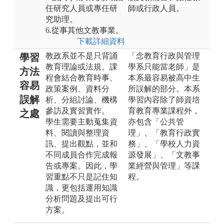
任研究人員或專任研
師或行政人員。
究助理。
6.從事其他文教事業。
下載詳細資料
教政系並不是只背誦
「念教育行政與管理
學習
教育理論或法規。課
學系只能當老師」是
方法
程會結合教育時事、
本系最容易被高中生
容易
政策案例、資料分
所誤解的部分。本系
誤解
析、分組討論、機構
學習內容除了師資培
參訪及實習實作。
育教育專業課程外，
之處
學生需要主動蒐集資
亦包含「公共管
料、閱讀與整理資
理」、「教育行政實
訊、提出觀點，並和
務」、「學校人力資
不同成員合作完成報
源發展」、「文教事
告或專案。因此，學
業經營與管理」等課
習重點不只是記住知
程。
識，更包括運用知識
分析問題及提出可行
方案。