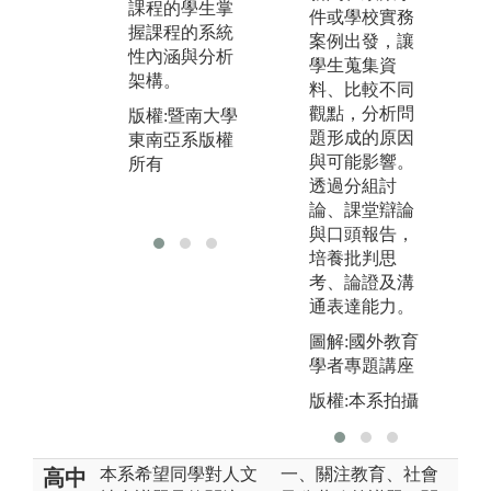
析，有助於修
整
課程的學生掌
件或學校實務
習課程的學生
撰
握課程的系統
案例出發，讓
進行學用檢
性內涵與分析
版
學生蒐集資
證，掌握分析
架構。
東
料、比較不同
議題的綜合能
所
觀點，分析問
版權:暨南大學
力。
題形成的原因
東南亞系版權
版權:暨南大學
與可能影響。
所有
東南亞系版權
透過分組討
所有
論、課堂辯論
與口頭報告，
培養批判思
考、論證及溝
通表達能力。
圖解:國外教育
學者專題講座
版權:本系拍攝
本系希望同學對人文
一、關注教育、社會
高中