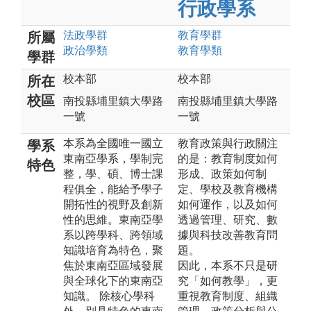
行政學系
法政
學群
教育
學群
所屬
政治
學類
教育
學類
學群
校本部
校本部
所在
校區
南投縣埔里鎮大學路
南投縣埔里鎮大學路
一號
一號
本系為全國唯一國立
教育政策與行政關注
學系
東南亞學系，學制完
的是：教育制度如何
特色
整，學、碩、博士課
形成、政策如何制
程俱全，能給予學子
定、學校及教育機構
開拓性的視野及創新
如何運作，以及如何
性的思維。東南亞學
透過管理、研究、數
系以跨學科、跨領域
據與科技改善教育問
知識培育為特色，聚
題。
焦於東南亞區域發展
因此，本系不只是研
與全球化下的東南亞
究「如何教學」，更
知識。 除核心學科
重視教育制度、組織