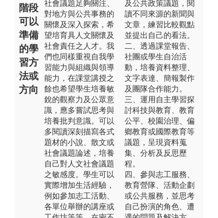
社會議題足夠關注、
及公共政策議題，閱
階段
對地方與公共事務的
讀不同來源的新聞與
可以
關懷及深入探索，希
文章，練習比較觀點
準備
望培育具人文關懷及
並提出自己的看法。
社會責任之人才。我
二、透過課堂報告、
的學
們也同樣重視自我學
社團或學生自治活
習方
習能力與組織與領導
動，培養資料整理、
法或
能力，在課堂講授之
文字表達、簡報製作
方向
餘也希望學生培養敏
及團隊合作能力。
銳的觀察力及公眾意
三、運用自主學習探
識，應多嘗試思考與
討科技與教育、教育
培養批判意識。可以
公平、校園治理、偏
多閱讀深刻描寫各式
鄉教育或國際教育等
題材的小說、散文或
議題，呈現資料蒐
社會議題論述，培養
集、分析及反思歷
自己對人文社會議題
程。
之敏感度。學生可以
四、參與志工服務、
實際增加生活經驗，
教育營隊、活動企劃
例如參加志工活動、
或公共服務，並思考
各單位舉辦的講座或
自己扮演的角色、遭
工作坊等等。在密不
遇的問題及解決方