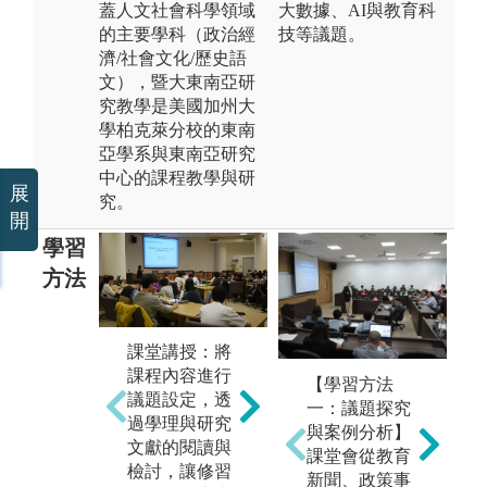
蓋人文社會科學領域
大數據、AI與教育科
的主要學科（政治經
技等議題。
濟/社會文化/歷史語
文），暨大東南亞研
究教學是美國加州大
學柏克萊分校的東南
亞學系與東南亞研究
中心的課程教學與研
展
究。
開
學習
方法
課堂講授：將
個案分析：針
田
課程內容進行
【學習方法
對東南亞國家
際
議題設定，透
一：議題探究
別與議題設計
亞
過學理與研究
與案例分析】
研究個案，進
資
文獻的閱讀與
課堂會從教育
行個案的分
度
檢討，讓修習
新聞、政策事