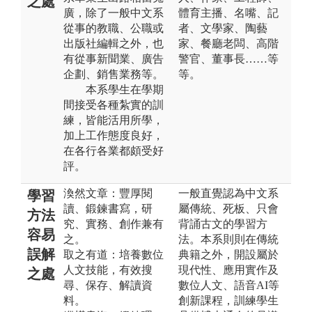
之處
廣，除了一般中文系
體育主播、名嘴、記
從事的教職、公職或
者、文學家、陶藝
出版社編輯之外，也
家、餐廳老闆、高階
有從事新聞業、廣告
警官、董事長……等
企劃、銷售業務等。
等。
本系學生在學期
間接受各種紮實的訓
練，皆能活用所學，
加上工作態度良好，
在各行各業都頗受好
評。
渙然文章：豐厚閱
一般直覺認為中文系
學習
讀、鍛鍊書寫，研
屬傳統、死板、只會
方法
究、實務、創作兼有
背誦古文的學習方
容易
之。
法。本系則則在傳統
誤解
取之有道：培養數位
典籍之外，開設屬於
人文技能，有效搜
現代性、應用實作及
之處
尋、保存、解讀資
數位人文、語音AI等
料。
創新課程，訓練學生