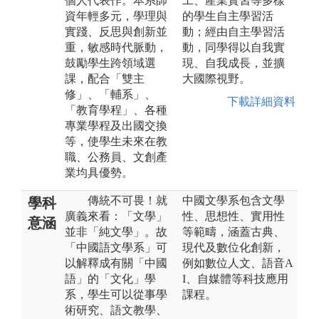
個人代表作。本系師
工、產業實習等多樣
資年輕多元，學理與
的學生自主學習活
實踐、反思與創新並
動；經由自主學習活
重，敏感時代脈動，
動，同學得以自我實
鼓勵學生跨領域選
現、自我成長，並擴
課，配合「雙主
大國際視野。
修」、「輔系」、
下載詳細資料
「教育學程」、各種
專業學程及出國交換
等，使學生未來在教
職、公務員、文創產
業均具優勢。
傳統不可畏！就
中國文學系包含文學
學科
廣義來看：「文學」
性、思想性、實用性
意涵
並非「純文學」。故
等範疇，涵蓋古典、
「中國語文學系」可
現代及數位化創新，
以解釋成有關「中國
例如數位人文、語音A
語」的「文化」學
I、自媒體等科技應用
系，學生可以從事學
課程。
術研究、語文教學、