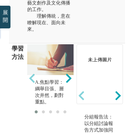
藝文創作及文化傳播
的工作。
展
理解傳統，意在
開
瞭解現在、面向未
來。
學習
方法
未上傳圖片
C
A.焦點學習：
B.統整學習：
以
綱舉目張、層
措多為一、多
現
次井然，劃對
向整合，學用
視
重點。
皆宜。
分組報告法：
以分組討論報
告方式加強同