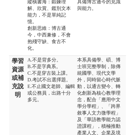
縱橫書海：鍛鍊理
具備博古通今的見識
解、欣賞、鑑別文本
與能力。
能力，不是單純記
憶。
創新思維：博古通
今，中西兼修，不會
抱殘守缺、食古不
化。
A.不是背多分。
本系具備學、碩、博
學習
B.不是字典系。
士班完整學制，除傳
資源
C.不是穿古裝上課。
統國學、現代文學
或補
D.考試不出選擇題。
外，同時留心時代脈
充說
E.不止國文老師、編輯
動，以通古變今、轉
或公務員，出路十分
化創新為核心教學理
明
多元。
念，配合「應用中文
學分學程」、「跨界
敘事人文力微學程」
及「華語教學能力認
證課程」，積極推動
產業人文、企業及境