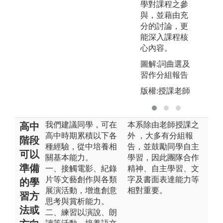
學對課程之參
與，並藉由充
分的討論，更
能深入課程核
心內容。
圖解:詞曲選及
習作分組報告
版權:授課老師
我們建議同學，可在
本系除由老師授課之
高中
高中時期累積以下各
外 ，大多有分組報
階段
種經驗，從中培養相
告，並鼓勵同學自主
可以
關基本能力。
學習，因此團隊合作
準備
一、接觸電影、紀錄
精神、自主學習、文
片等文藝創作與各類
字及書面表達能力等
的學
展演活動，增進創意
相對重要。
習方
思考與賞析能力。
法或
二、練習以演說、朗