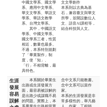
中國文學系、國文學
文文學創作
系、應用中文學系、
本系則以古典為基
華文文學系、華語文
石，兼容臺文與華文
學系、華語文教學
所學，並開設數位人
系、台灣文學系。
文、語音AI課程等，
其中，中國語文
結合科技與人文。
學系、中國文學系、
國文學系三者，性質
相近，數量也最多。
不過，本系特別規劃
了「畢業製作」制
度，使「知」、
「行」不相背離，最
具特色。
本系關於畢業生
念中文系只能教書。
生涯
出路或生涯發展方
念中文系可以當作
發展
面，最容易被誤解的
家。
容易
是出路少或謀職不易
本系的生涯發展是非
誤解
的問題。實際上，本
常多樣性的，舉凡藝
系畢業生出路相當寬
人、作家、工程師、