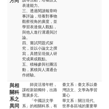
方向
讀等活動，培養語文
表達能力。
三、透過閱讀報章時
事評論，培養對事物
觀察視角的廣度，並
學習表達個人觀點，
與他人進行溝通與討
論。
四、嘗試問題式探
究，並以小論文之撰
寫，具體呈現個人研
究成果或觀點。
五、積極參與社團活
動，累積與人溝通合
作經驗。
師資活潑年輕，
臺文系：臺文系以臺
與相
課程新穎獨特，出路
灣語文、文學為學習
關科
寬廣多元。
重心
系之
「中國語文學
華文系：關注現代、
異同
系」的相關科系，有
世界各區域的重要華