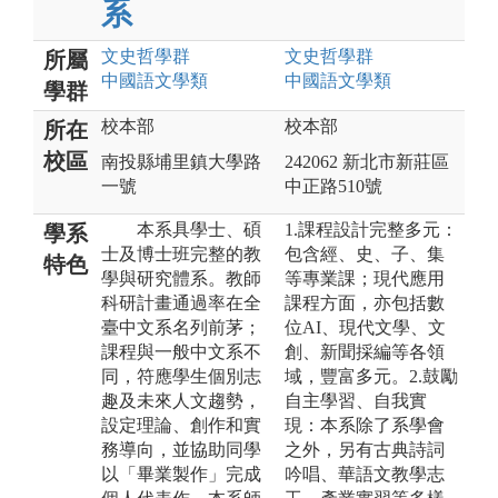
系
文史哲
學群
文史哲
學群
所屬
中國語文
學類
中國語文
學類
學群
校本部
校本部
所在
校區
南投縣埔里鎮大學路
242062 新北市新莊區
一號
中正路510號
本系具學士、碩
1.課程設計完整多元：
學系
士及博士班完整的教
包含經、史、子、集
特色
學與研究體系。教師
等專業課；現代應用
科研計畫通過率在全
課程方面，亦包括數
臺中文系名列前茅；
位AI、現代文學、文
課程與一般中文系不
創、新聞採編等各領
同，符應學生個別志
域，豐富多元。2.鼓勵
趣及未來人文趨勢，
自主學習、自我實
設定理論、創作和實
現：本系除了系學會
務導向，並協助同學
之外，另有古典詩詞
以「畢業製作」完成
吟唱、華語文教學志