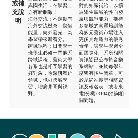
或補
異國生活，在學習上
對的知識補給，以擴
充說
亦有新刺激！
展學生廣域的性向發
海外交流：不定期有
展與競爭能力，期待
明
海外交流機會，儲備
多領域的實質培訓能
能量，向外發光，為
為多元藝術市場注入
學習帶來新養分。
更多具創造力的優秀
跨域課程：日間學士
青年，讓學生學習全
班學生必修一門他系
面國際化，系所相關
跨域課程，藝術大學
資訊皆已公布於音樂
各系也是相互學習的
系網站，並於每學年
好對象，除深耕舞蹈
度皆有招生簡章，可
領域，也可跨域學
於系網站搜尋相關資
習，增廣見聞與視
訊及報名表，或者來
野。
電(分機73104)洽詢相
關問題。