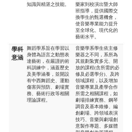
知識與精湛之技能。
樂家到校演出暨大師
班指導，提供國際交
換學生的甄選機會，
使音樂專業能力提升
至全球化、現代化的
藝術水平。
舞蹈學系旨在學習以
音樂學系學生依主修
學科
身體為語言之動態表
樂器之不同，系所為
意涵
達藝術，在嚴謹的術
其規劃紮實多元、開
科訓練中，涵蓋歷史
放的課程(含所需的必
及美學涵養，並開設
修及必選學分)、及跨
有中西舞蹈史、運動
領域課程，以及增加
傷害與預防、劇場實
音樂專業及產學合作
務、藝術行政等相關
所需之相關課程，如
理論課程。
劇場排練實務、鋼琴
調音及基本維修、編
創劇場、跨領域表演
技巧、音樂與劇場創
意製作專題、多媒體