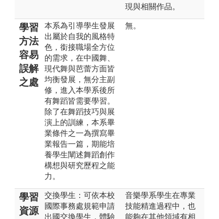
現與相關作品。
本系為引導學生發展
無。
學習
出屬於自我的風格特
方法
色，銜接職場全方位
容易
的需求，在中國舞、
誤解
現代舞與芭蕾方面皆
均衡發展，無分主副
之處
修，進入本學系後所
有舞蹈皆需要學習。
除了在舞蹈技巧與展
演上的訓練，本系畢
業條件之一為撰寫畢
業報告一篇，期能培
養學生闡述舞蹈創作
構想與研究歷程之能
力。
交換學生：可依本校
音樂學系學生在專業
學習
國際事務處規範申請
技能精進過程中，也
資源
出國交換學生，體驗
能夠在其他領域有相