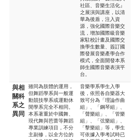
社區、音樂生活化』
之展演與講座，以清
華為後盾，注入資
源，強化國際音樂交
流，增加國際級音樂
家駐校計畫及國際交
換學生數量、簽訂國
際發展音樂產學合作
模式，全面開發本系
師生國際音樂表演平
台。
雖同為肢體的運用，
音樂學系學生入學
與相
但舞蹈學系與一般運
後，依照各自樂器大
關科
動競技學系或運動休
致可分為「理論作曲
系之
閒學系完全不相同。
組」、「鋼琴組」、
異同
本系著重於中國舞、
「聲樂組」、「管樂
現代舞與芭蕾等舞蹈
組」、「弦樂組」、
專業訓練項目，不分
「擊樂組」等，學生
主副修，以全方位的
可依據入學考試時已