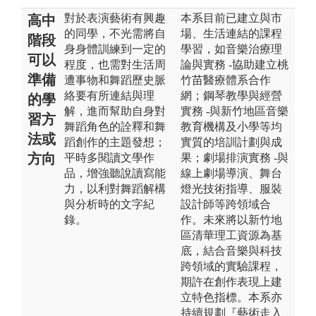
對於表演藝術有興趣
本系目前已建立與市
高中
的同學，不光需將自
場、生活連結的課程
階段
身身體訓練到一定的
學習，如音樂治療理
可以
程度，也需對生活周
論與實務 -協助建立桃
準備
遭事物和舞蹈歷史脈
竹苗醫療體系合作
絡要有所連結與理
網；鋼琴教學與經營
的學
解，進而幫助自身對
實務 -與新竹地區音樂
習方
舞蹈角色的詮釋和舞
教育機構及小學等均
法或
蹈創作的主題發想；
實質的培訓計劃與成
方向
平時多閱讀文學作
果；劇場排演實務 -與
品，增強聽說讀寫能
線上劇場導演、舞台
力，以利對舞蹈解構
燈光技術指導、服裝
與分析時的文字紀
設計師等跨領域合
錄。
作。未來將以新竹地
區清華理工資源為基
底，結合音樂與科技
跨領域的實驗課程，
期許在創作表現上建
立特色指標。本系亦
持續規劃『藝術走入