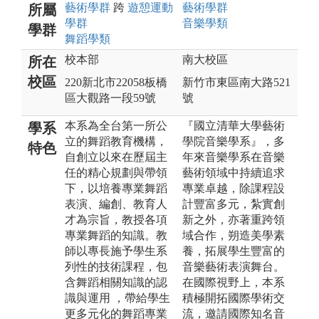
藝術
學群
跨
遊憩運動
藝術
學群
所屬
學群
音樂
學類
學群
舞蹈
學類
校本部
南大校區
所在
校區
220新北市22058板橋
新竹市東區南大路521
區大觀路一段59號
號
本系為全台第一所公
『國立清華大學藝術
學系
立的舞蹈教育機構，
學院音樂學系』，多
特色
自創立以來在歷屆主
年來音樂學系在音樂
任的精心規劃與帶領
藝術領域中持續追求
下，以培養專業舞蹈
專業卓越，除課程設
表演、編創、教育人
計豐富多元，紮實創
才為宗旨，教授各項
新之外，亦著重跨領
專業舞蹈的知識。教
域合作，朔造美學素
師以專長施予學生系
養，拓展學生豐富的
列性的技術課程，包
音樂藝術表演舞台。
含舞蹈相關知識的認
在國際視野上，本系
識與運用 ，帶給學生
積極開拓國際學術交
更多元化的舞蹈專業
流，邀請國際知名音