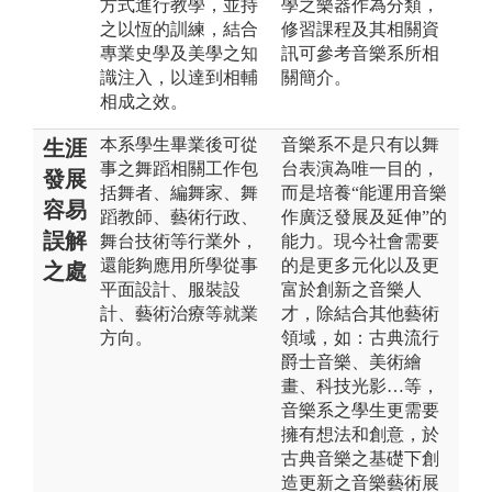
方式進行教學，並持
學之樂器作為分類，
之以恆的訓練，結合
修習課程及其相關資
專業史學及美學之知
訊可參考音樂系所相
識注入，以達到相輔
關簡介。
相成之效。
本系學生畢業後可從
音樂系不是只有以舞
生涯
事之舞蹈相關工作包
台表演為唯一目的，
發展
括舞者、編舞家、舞
而是培養“能運用音樂
容易
蹈教師、藝術行政、
作廣泛發展及延伸”的
誤解
舞台技術等行業外，
能力。現今社會需要
還能夠應用所學從事
的是更多元化以及更
之處
平面設計、服裝設
富於創新之音樂人
計、藝術治療等就業
才，除結合其他藝術
方向。
領域，如：古典流行
爵士音樂、美術繪
畫、科技光影…等，
音樂系之學生更需要
擁有想法和創意，於
古典音樂之基礎下創
造更新之音樂藝術展