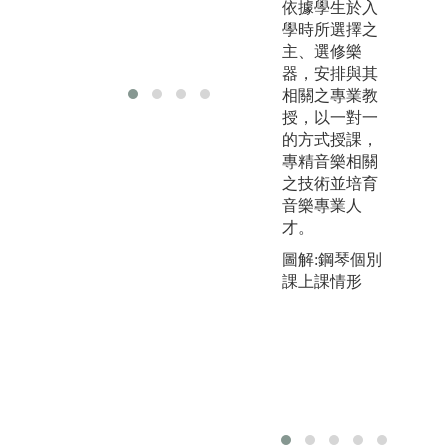
依據學生於入
學運用在舞蹈
學時所選擇之
創作或展演應
主、選修樂
用實作。
器，安排與其
相關之專業教
授，以一對一
的方式授課，
專精音樂相關
之技術並培育
音樂專業人
才。
圖解:鋼琴個別
課上課情形
圖
s