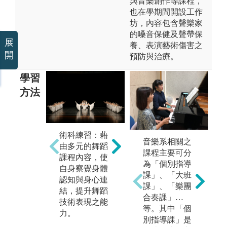
與音樂創作等課程，
也在學期間開設工作
坊，內容包含聲樂家
的嗓音保健及聲帶保
展
養、表演藝術傷害之
開
預防與治療。
學習
方法
術科練習：藉
課堂講授：教
創
音樂系相關之
由多元的舞蹈
師講述舞蹈歷
習
課程主要可分
課程內容，使
史脈絡及相關
編
為「個別指導
自身察覺身體
學科理論，使
身
課」、「大班
認知與身心連
學生更加瞭解
具
課」、「樂團
結，提升舞蹈
專業史學背
合奏課」…
技術表現之能
景、掌握正確
等。其中「個
力。
的知識與觀
別指導課」是
念，進而將所