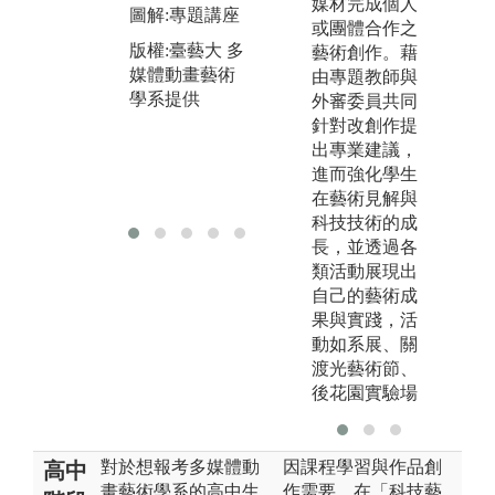
媒材完成個人
課
圖解:專題講座
創作
或團體合作之
版
版權:臺藝大 多
版權:臺藝大 多
藝術創作。藉
媒
媒體動畫藝術
媒體動畫藝術
由專題教師與
學
學系提供
學系提供
外審委員共同
針對改創作提
出專業建議，
進而強化學生
在藝術見解與
科技技術的成
長，並透過各
類活動展現出
自己的藝術成
果與實踐，活
動如系展、關
渡光藝術節、
後花園實驗場
對於想報考多媒體動
因課程學習與作品創
高中
畫藝術學系的高中生
作需要，在「科技藝