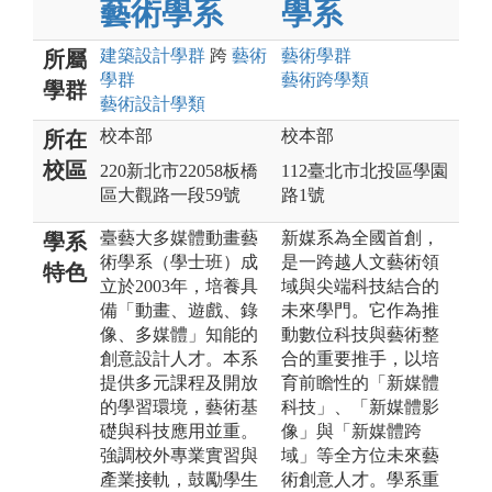
藝術學系
學系
建築設計
學群
跨
藝術
藝術
學群
所屬
學群
藝術跨學類
學群
藝術設計
學類
校本部
校本部
所在
校區
220新北市22058板橋
112臺北市北投區學園
區大觀路一段59號
路1號
臺藝大多媒體動畫藝
新媒系為全國首創，
學系
術學系（學士班）成
是一跨越人文藝術領
特色
立於2003年，培養具
域與尖端科技結合的
備「動畫、遊戲、錄
未來學門。它作為推
像、多媒體」知能的
動數位科技與藝術整
創意設計人才。本系
合的重要推手，以培
提供多元課程及開放
育前瞻性的「新媒體
的學習環境，藝術基
科技」、「新媒體影
礎與科技應用並重。
像」與「新媒體跨
強調校外專業實習與
域」等全方位未來藝
產業接軌，鼓勵學生
術創意人才。學系重