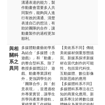
溝通表達的能力，製
作動畫會需要多人共
同製作，能夠與人進
行有效的溝通、清楚
表達自己的想法，有
助於團隊的合作，讓
動畫製作的過程更加
順利。
多媒體動畫藝術學系
【美術系不同】傳統
與相
為結合「多媒體（含
美術媒材側重形態描
關科
遊戲）」和「動畫」
寫。新媒系探求新媒
系之
的整合型科系。除了
材在當代創作的可能
異同
教授多媒體設計、遊
性，包括當代科技、
戲、動畫專業課程
互動媒體、數位影像
外，更強調學生的
與新思維的應用
「團隊合作」與「創
【多媒體科系不同】
意表現」，並透過校
多媒體科系專注在已
外專業實習，讓學生
知的商業化應用。新
所學與產業界接軌，
媒系專注於將數位媒
累積業界工作經驗，
體轉化為更當代的創