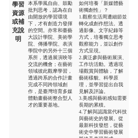
本系學風自由、鼓勵
如何培養「新媒體藝
學習
批判思考，認為在自
術獨創性」？
資源
由開放的學習環境
1.觀察生活周遭細節並
或補
下，才有創造力發揮
轉化成創作想法。透
充說
的空間。亦常和臺藝
過影像、文字紀錄等
大設計學院、美術學
方式，培養獨立思考
明
院、傳播學院、表演
觀察能力，並以創作
學院中的另外十三個
方式呈現。
系所，透過展演映等
2.廣泛參與藝術展演、
交流的機會；在藝術
工作坊活動。透過現
領域彼此觀摩學習，
場觀賞與體驗，了解
透過跨系的合作計畫
藝術樣貌、科學原
完成不同跨領域創
理，並學習提出自我
作，是臺灣培育多媒
見解及評論。
體動畫藝術整合型人
3.美感與藝術感知需要
才的重要基地。
長期的累積。
4.了解與認識當代科技
與藝術史的發展。從
最新科技發想，從藝
術史中學習藝術發展