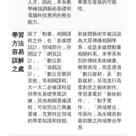
人才。因此，本系教
畢業生發展的可能
學極強調藝術基礎和
性。
電腦科技應用的整合
能力。
除了「動畫」相關課
新媒體藝術常被誤認
學習
程之外，在「多媒體
為大眾傳播相關學
方法
設計」領域部分，亦
系，或是多媒體動畫
容易
開設了「網頁設
相關科系。本學系有
誤解
計」、「數位影
別於傳統美術繪畫、
音」、「遊戲設
雕塑表現，而是透過
之處
計」、「數位音樂與
「數位媒材」及「創
音效」等相關課程。
新媒材」呈現進行高
大一大二必修課程提
度創意之藝術創作。
供學生基礎專業訓
學習著重於「藝術創
練，其他相關選修課
作」、「動手實
程，可依照自己興趣
作」、「跨域整合」
選修，充實特定領域
等面向，為全國首創
的專業知識和技能。
最前瞻之跨域整合學
系