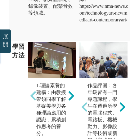
錄像裝置、配樂音效
https://www.nma-news.c
等領域。
om/technologyart-newm
ediaart-contemporaryart/
展
開
學習
方法
2
1.理論素養的
作品評圖：各
2.專業實務的
實
建構：由教授
年級皆有一門
實踐：透過專
業
帶領同學了解
專題課程，學
業課程的操作
訓
基礎美學與各
生在透過所學
訓練，累積工
具
種理論應用的
的電腦程式、
具使用經驗與
產
認識，累積創
電路板、機械
產業接軌的能
力
作思考的養
動力、影像設
力。
分。
計等技術或新
圖
圖解:實驗動畫