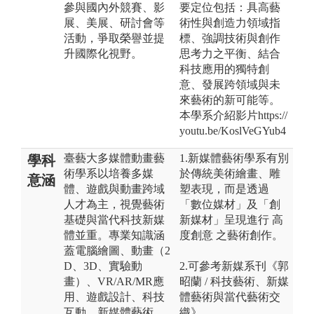
參與國內外競賽、影
要定位包括：具高藝
展、美展、研討會等
術性與創造力領域指
活動，爭取榮譽並提
標、強調技術與創作
升國際化視野。
思考力之平衡、結合
科技應用的獨特創
意、發展跨領域與未
來藝術的新可能等。
本學系介紹影片https://
youtu.be/KoslVeGYub4
臺藝大多媒體動畫藝
1.新媒體藝術學系有別
學科
術學系以培養多媒
於傳統美術繪畫、雕
意涵
體、遊戲與動畫跨域
塑表現，而是透過
人才為主，視覺藝術
「數位媒材」及「創
基礎與當代科技新媒
新媒材」呈現進行 高
體並重。專業知識涵
度創意 之藝術創作。
蓋電腦繪圖、動畫（2
D、3D、實驗動
2.可參考新媒系刊《郭
畫）、VR/AR/MR應
昭蘭 / 科技藝術、新媒
用、遊戲設計、科技
體藝術與當代藝術交
互動、新媒體藝術、
織》