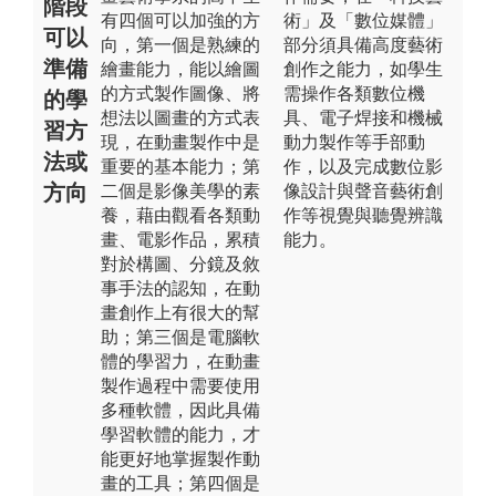
階段
有四個可以加強的方
術」及「數位媒體」
可以
向，第一個是熟練的
部分須具備高度藝術
準備
繪畫能力，能以繪圖
創作之能力，如學生
的方式製作圖像、將
需操作各類數位機
的學
想法以圖畫的方式表
具、電子焊接和機械
習方
現，在動畫製作中是
動力製作等手部動
法或
重要的基本能力；第
作，以及完成數位影
方向
二個是影像美學的素
像設計與聲音藝術創
養，藉由觀看各類動
作等視覺與聽覺辨識
畫、電影作品，累積
能力。
對於構圖、分鏡及敘
事手法的認知，在動
畫創作上有很大的幫
助；第三個是電腦軟
體的學習力，在動畫
製作過程中需要使用
多種軟體，因此具備
學習軟體的能力，才
能更好地掌握製作動
畫的工具；第四個是