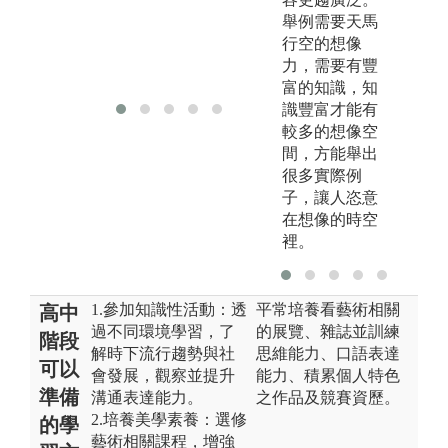
針
舉例需要天馬
行空的想像
力，需要有豐
富的知識，知
識豐富才能有
較多的想像空
間，方能舉出
很多實際例
子，讓人恣意
在想像的時空
裡。
1.參加知識性活動：透
平常培養看藝術相關
高中
過不同環境學習，了
的展覽、雜誌並訓練
階段
解時下流行趨勢與社
思維能力、口語表達
可以
會發展，觀察並提升
能力、積累個人特色
準備
溝通表達能力。
之作品及競賽資歷。
2.培養美學素養：選修
的學
藝術相關課程，增強