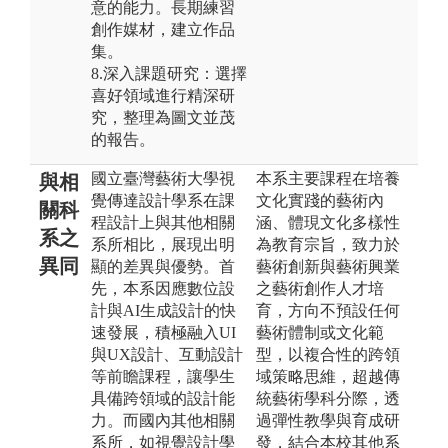
意的能力。長期練習
創作媒材，建立作品
集。
8.深入課題研究：選擇
喜好領域進行精深研
究，整理為圖文並茂
的報告。
國立臺灣藝術大學視
本系主要課程在培養
與相
覺傳達設計學系在課
文化實踐的藝術內
關科
程設計上與其他相關
涵、體現文化多樣性
系之
系所相比，展現出明
為教育宗旨，致力於
異同
顯的差異與優勢。首
藝術創新與藝術興業
先，本系因應數位設
之藝術創作人才培
計與AI生成設計的快
育，方向不預設任何
速發展，積極融入UI
藝術體制或文化範
與UX設計、互動設計
型，以複合性的跨領
等前瞻課程，讓學生
域策略思維，超越傳
具備跨領域的設計能
統藝術學科分際，透
力。而國內其他相關
過彈性教學與育成研
系所，如視覺設計學
發，結合本校其他系