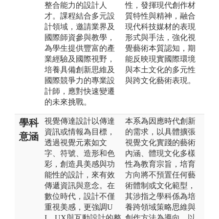
整合能力的設計人
性，發揮現代創作材
才。課程結合多元設
質特性與精神，融合
計領域，邀請業界及
現代科技媒材的表現
國際師資參與教學，
形式與手法，強化視
為學生提供豐富的產
覺藝術本質認知，期
業經驗及國際視野，
能反映現實國際環境
培養具備創新思維及
與本土文化的多元性
國際競爭力的專業設
與跨文化藝術表現。
計師，應對快速變遷
的未來挑戰。
視覺傳達設計以傳達
本系為因應時代創新
學科
資訊或情報為目標，
的需求，以具體擴張
意涵
透過視覺元素如文
視覺文化實踐的藝術
字、符號、造形和色
內涵、體現文化多樣
彩，創造具美感與功
性為教育宗旨，培育
能性的設計，來有效
方向將不預置任何藝
傳遞資訊與意念。在
術體制或文化範型，
數位時代，設計不僅
其涉指之學科係為培
重視美感，更強調U
養跨領域策略思維與
I、UX與互動設計的整
創作方法為導向，以