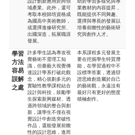
設計創新應用於跨領
助於學習多樣化與專
域產業。此外，還可
業教材的內容提昇，
考取本校師培資格成
既能提供不同興趣、
為國高中美術教師，
選擇與專長的發展以
或選擇進修研究所、
培養前瞻性的藝術研
出國深造，拓展職涯
究與創作人才。
發展。
許多學生認為專攻視
本系課程多元發展主
學習
覺藝術不需理工知
要在挖掘學生特質潛
方法
識，但臺藝大視覺傳
能，在學習過程中不
容易
達設計學系打破此觀
設標準答案，透過辯
誤解
念，精心規劃多元的
證思維創造屬於自己
實驗性教學課程結合
的藝術觀，永遠沒有
之處
設計與科技，鼓勵學
最好只有更好的態度
生探索新興媒材。透
積極創作。
過跨領域的整合與創
新，讓學生不僅在視
覺設計中創造突破性
作品，還能發展前瞻
性的設計思維，進而