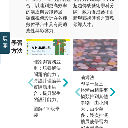
合，以達到更高效率
超越傳統藝術學科分
的溝通與資訊傳遞，
際，致力養成藝術創
確保視傳設計在各種
新與藝術興業之實務
數位平台中具有高適
領導人才。
應性與影響力。
展
學習
開
方法
理論與實務並
重：培養解決
問題的能力，
邏
專題實作：主
演繹法
將設計理論與
過
題式設計訓
即舉一反三，
實際應用結
發
練，培養跨域
逐漸由相關事
合，提升學生
強
設計專案的能
物類推到其他
的設計能力。
與
力，讓學生在
事物，由小到
力
實作中學習。
圖解:110級畢
大，由少至
製
多，逐次推演
圖
圖解:110級畢
擴展使學習內
製「
製「潛臺詞」
容更趨廣泛。