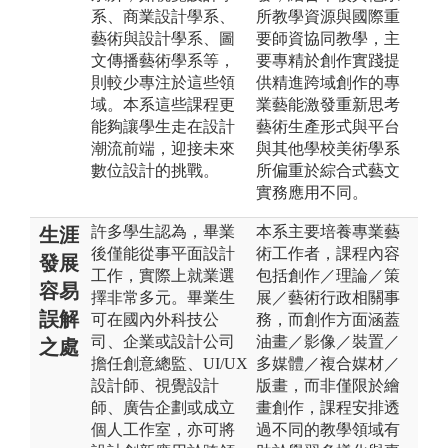
系、商業設計學系、
所教學資源與國際重
藝術與設計學系、圖
要師資協同教學，主
文傳播藝術學系等，
要專精於創作實踐提
則較少專注於這些領
供精進跨域創作的專
域。本系這些課程更
業藝能激發重新思考
能夠讓學生走在設計
藝術生產形式與平台
潮流前端，迎接未來
與其他學校美術學系
數位設計的挑戰。
所偏重於綜合式藝文
實務應用不同。
許多學生認為，畢業
本系主要培養專業藝
生涯
後僅能從事平面設計
術工作者，課程內容
發展
工作，實際上就業選
包括創作／理論／策
容易
擇非常多元。畢業生
展／藝術行政相關事
誤解
可在國內外科技公
務，而創作方面涵蓋
司、企業或設計公司
油畫／影像／裝置／
之處
擔任創意總監、UI/UX
多媒體／複合媒材／
設計師、視覺設計
版畫，而非僅限於繪
師、廣告企劃或成立
畫創作，課程安排透
個人工作室，亦可將
過不同的教學領域有