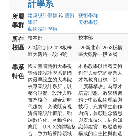
計學系
建築設計
學群
跨
藝術
藝術
學群
所屬
學群
美術
學類
學群
藝術設計
學類
校本部
校本部
所在
校區
220新北市22058板橋
220新北市22058板橋
區大觀路一段59號
區大觀路一段59號
國立臺灣藝術大學視
本系教學以培養美術
學系
覺傳達設計學系是國
創作與研究的專業人
特色
內最早設立的大專院
才為教育目標，以
校專業設計系所，以
「廣基精攻」為專才
整合視覺、設計與科
培育理想。教學研習
技為核心，迎合新時
精研中西藝術理論與
代趨勢，突破既有視
技巧，充實學生創作
覺傳達設計框架。強
內涵，兼顧理念情思
調數位化、互動性的
與表現技法，結合知
應用，UI/UX的體驗整
識與鑑賞、啟發造形
合，致力培養跨領域
構成的自主性與創造