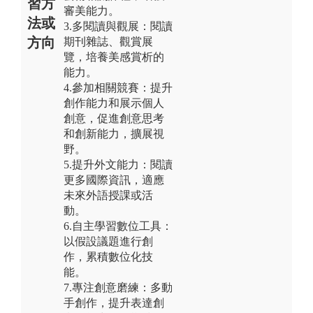
習方
審美能力。
法或
3.多閱讀與觀展：閱讀
方向
期刊雜誌、觀賞展
覽，培養美感賞析的
能力。
4.參加相關競賽：提升
創作能力和展示個人
創意，促進創意思考
和創新能力，擴展視
野。
5.提升外文能力：閱讀
更多國際資訊，適應
未來外語授課或活
動。
6.自主學習數位工具：
以假設議題進行創
作，累積數位化技
能。
7.專注創意磨練：多動
手創作，提升表達創