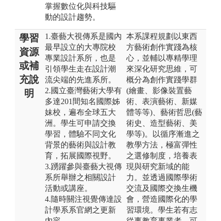
掌握數位化與科技驅
動的設計趨勢。
1.臺藝大視傳系是國內
本系課程規劃以東西
學習
最早設立的大專院校
方藝術創作實踐為核
資源
專業設計系所，也是
心，並輔以專精學理
或補
引領學生走在設計潮
來深化研究思維，可
充說
流尖端的先進系所。
概分為創作實踐學群
2.國立臺灣藝術大學有
(繪畫、影像裝置藝
明
多達201間知名國際姊
術、表演藝術、新媒
妹校，遍布全球五大
體等等)、藝術哲思(藝
洲。學生可申請交換
術史、造型藝術、美
學習，體驗不同文化
學等)。以循序漸進之
背景的藝術與設計教
教學方法，極富彈性
育，拓展國際視野。
之選修制度，培養表
3.踴躍參與臺藝大視傳
現與研究新域的能
系所舉辦之相關設計
力。並透過國際學術
活動或講座。
交流及國際交換生機
4.隨時關注視覺傳達設
會，營造國際化的學
計學系系官網之更新
習環境。學生若有志
內容。
從事教育事業者，可