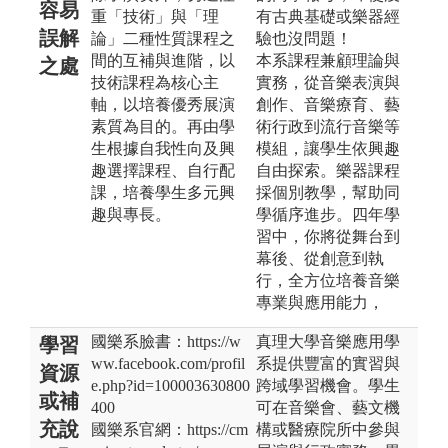
容易
重「技術」與「理
有古典基礎或樂器經
誤解
論」二種性質課程之
驗也沒問題！
間的互補與進階，以
本系課程兼顧理論與
之處
技術課程為核心主
實務，從音樂表演與
軸，以培養優秀展演
創作、音樂療育、藝
素質為目的。再由學
術行政到流行音樂等
生根據自我性向及興
模組，讓學生依興趣
趣選擇課程、自行配
自由探索。樂器課程
課，培養學生多元興
採個別教學，幫助同
趣與專長。
學循序進步。四年學
習中，你將從舞台到
幕後、從創意到執
行，全方位培養音樂
專業與應用能力，
國樂系臉書：https://w
真理大學音樂應用學
學習
ww.facebook.com/profil
系提供豐富的實習與
資源
e.php?id=100003630800
跨域學習機會。學生
或補
400
可在音樂會、藝文機
充說
國樂系官網：https://cm
構或醫療院所中參與