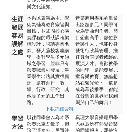
樂觀與明確的中國音
樂文化認知。
本系以表演為主、學
音樂應用學系的畢業
生涯
術為輔為教育宗旨與
出路超多元！同學可
發展
目標，並鞏固核心演
成為樂曲創作者、節
容易
奏課程的環狀課程架
目企劃高手、數位影
誤解
構設計，聘請專業名
音製作人，也能投身
師、藝人蒞校客座講
藝術行政與管理、擔
之處
學，提升學生多元領
任舞台表演者或經紀
域之學習，並非只有
展演人才。喜歡教學
演奏職業可發展，畢
的同學，還能發展兒
業學生出路其實很廣
童音樂教育。無論想
泛，還有創作、教
站在聚光燈下，還是
學、行政、研究、其
成為幕後推手，都能
他等多元的工作出
在音樂的世界裡找到
路。
屬於自己的舞台！
下載詳細資料
以往同學會以為本系
真理大學音樂應用學
學習
演奏比重占最多，但
系歡迎所有熱愛音樂
方法
除了演奏外，另還注
的同學報考，即使沒