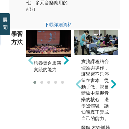
七、多元音樂應用的
能力
展
下載詳細資料
開
學習
方法
實務課程結合
培養舞台表演
培養個人演奏
增
理論與操作，
實踐的能力
的能力
知
讓學習不只停
留在書本！從
動手做、親自
體驗中掌握音
樂的核心，邊
學邊體驗，讓
知識真正變成
自己的能力。
圖解:木管樂器