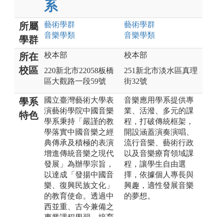
系
藝術
學群
藝術
學群
所屬
音樂
學類
音樂
學類
學群
校本部
校本部
所在
校區
220新北市22058板橋
251新北市淡水區真理
區大觀路一段59號
街32號
國立臺灣藝術大學表
音樂應用學系提供專
學系
演藝術學院中國音樂
業、活潑、多元的課
特色
學系秉持「嚴謹的教
程，打破傳統框架，
學落實中國音樂之經
開設涵蓋演奏演唱、
典傳承及積極的表演
流行音樂、藝術行政
增進傳統音樂之現代
以及音樂療育領域課
發展」為辦學宗旨，
程，讓學生自由選
以達成「發揚中國音
擇，依據個人專長與
樂、復興民族文化」
興趣，適性發展音樂
的教育使命。透過中
的夢想。
西並重、古今兼備之