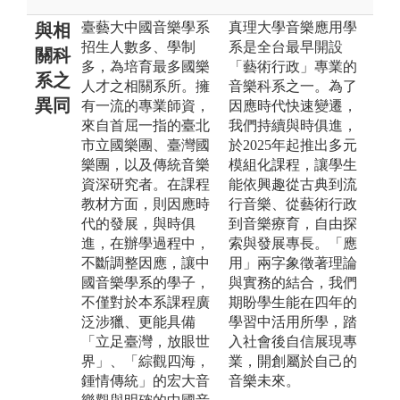
臺藝大中國音樂學系
真理大學音樂應用學
與相
招生人數多、學制
系是全台最早開設
關科
多，為培育最多國樂
「藝術行政」專業的
系之
人才之相關系所。擁
音樂科系之一。為了
異同
有一流的專業師資，
因應時代快速變遷，
來自首屈一指的臺北
我們持續與時俱進，
市立國樂團、臺灣國
於2025年起推出多元
樂團， 以及傳統音樂
模組化課程，讓學生
資深研究者。在課程
能依興趣從古典到流
教材方面，則因應時
行音樂、從藝術行政
代的發展，與時俱
到音樂療育，自由探
進，在辦學過程中，
索與發展專長。「應
不斷調整因應，讓中
用」兩字象徵著理論
國音樂學系的學子，
與實務的結合，我們
不僅對於本系課程廣
期盼學生能在四年的
泛涉獵、更能具備
學習中活用所學，踏
「立足臺灣，放眼世
入社會後自信展現專
界」、「綜觀四海，
業，開創屬於自己的
鍾情傳統」的宏大音
音樂未來。