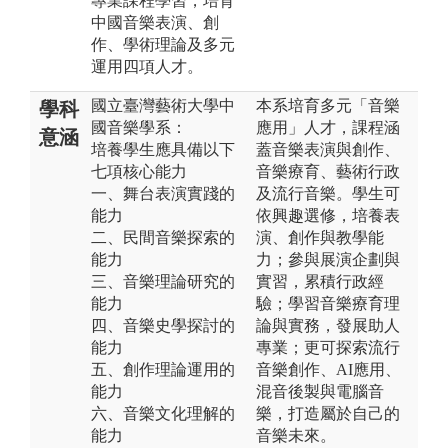
專業課程學習，培育
中國音樂表演、創
作、學術理論及多元
運用四項人才。
國立臺灣藝術大學中
本系培育多元「音樂
學科
國音樂學系：
應用」人才，課程涵
意涵
培養學生應具備以下
蓋音樂表演與創作、
七項核心能力
音樂療育、藝術行政
一、舞台表演實踐的
及流行音樂。學生可
能力
依興趣選修，培養表
二、民間音樂探索的
演、創作與教學能
能力
力；參與展演企劃與
三、音樂理論研究的
實習，累積行政經
能力
驗；學習音樂療育理
四、音樂史學探討的
論與實務，發展助人
能力
專業；更可探索流行
五、創作理論運用的
音樂創作、AI應用、
能力
混音後製與電腦音
六、音樂文化理解的
樂，打造屬於自己的
能力
音樂未來。