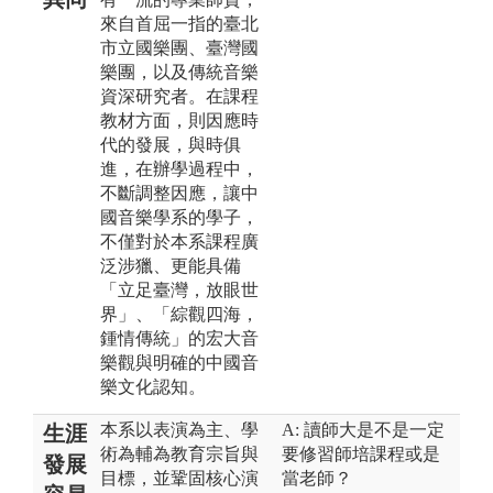
來自首屈一指的臺北
市立國樂團、臺灣國
樂團， 以及傳統音樂
資深研究者。在課程
教材方面，則因應時
代的發展，與時俱
進，在辦學過程中，
不斷調整因應，讓中
國音樂學系的學子，
不僅對於本系課程廣
泛涉獵、更能具備
「立足臺灣，放眼世
界」、「綜觀四海，
鍾情傳統」的宏大音
樂觀與明確的中國音
樂文化認知。
本系以表演為主、學
A: 讀師大是不是一定
生涯
術為輔為教育宗旨與
要修習師培課程或是
發展
目標，並鞏固核心演
當老師？