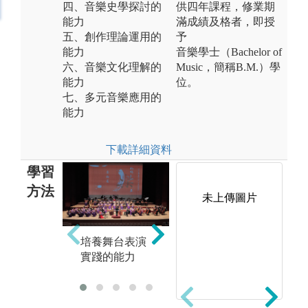
四、音樂史學探討的
供四年課程，修業期
能力
滿成績及格者，即授
五、創作理論運用的
予
能力
音樂學士（Bachelor of
六、音樂文化理解的
Music，簡稱B.M.）學
能力
位。
七、多元音樂應用的
能力
下載詳細資料
學習
方法
未上傳圖片
培養舞台表演
培養個人演奏
增
實踐的能力
的能力
知