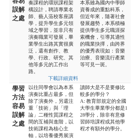
容易
奏課程的環狀課程架
本系雖為國內中學師
誤解
構設計，聘請專業名
資養成的重點科系，
師、藝人蒞校客座講
但近年來，隨著社會
之處
學，提升學生多元領
發展趨勢，本系積極
域之學習，並非只有
提供學生多元職涯探
演奏職業可發展，畢
索機會，引導其適性
業學生出路其實很廣
的職業抉擇，由跨界
泛，還有創作、教
的優秀表現如：音樂
學、行政、研究、其
治療、音樂流行產業
他等多元的工作出
等可見一斑。
路。
下載詳細資料
以往同學會以為本系
讀師大是不是要修比
學習
演奏比重占最多，但
較多的學分？
方法
除了演奏外，另還注
A: 教育部規定的全國
容易
重「技術」與「理
大學生畢業學分都是1
誤解
論」二種性質課程之
28學分，除非有意修
間的互補與進階，以
習師培課程或其他學
之處
技術課程為核心主
程才有額外的學分。
軸，以培養優秀展演