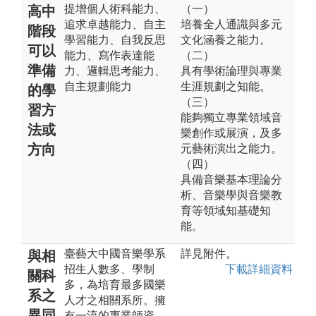
提增個人術科能力、
（一）
高中
追求卓越能力、自主
培養全人通識與多元
階段
學習能力、自我反思
文化涵養之能力。
可以
能力、寫作表達能
（二）
準備
力、邏輯思考能力、
具有學術論理與專業
自主規劃能力
生涯規劃之知能。
的學
（三）
習方
能夠獨立專業領域音
法或
樂創作或展演，及多
方向
元藝術演出之能力。
（四）
具備音樂基本理論分
析、音樂學與音樂教
育等領域知基礎知
能。
臺藝大中國音樂學系
詳見附件。
與相
招生人數多、學制
下載詳細資料
關科
多，為培育最多國樂
系之
人才之相關系所。擁
異同
有一流的專業師資，