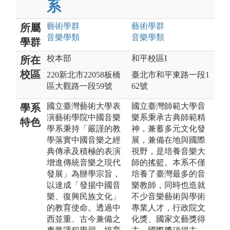
系
藝術
學群
藝術
學群
所屬
音樂
學類
音樂
學類
學群
校本部
和平校區I
所在
校區
220新北市22058板橋
臺北市和平東路一段1
區大觀路一段59號
62號
國立臺灣藝術大學表
國立臺灣師範大學音
學系
演藝術學院中國音樂
樂系秉承古典師範精
特色
學系秉持「嚴謹的教
神，兼蓄多元文化發
學落實中國音樂之經
展，兼備在地與國際
典傳承及積極的表演
視野，是培養音樂大
增進傳統音樂之現代
師的搖籃。本系不僅
發展」為辦學宗旨，
培養了臺灣最多的音
以達成「發揚中國音
樂教師，同時也造就
樂、復興民族文化」
不少音樂藝術與學術
的教育使命。透過中
專業人才，行政院文
西並重、古今兼備之
化獎、國家文藝獎得