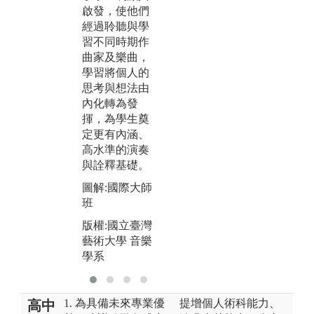
內
啟發，使他們
參與學術研討
養
經過聆聽與學
會。
奏
習不同時期作
圖解:學術研討
圖
曲家及樂曲，
會
與
學習將個人的
國
版權:國立臺灣
思考與想法由
出
藝術大學 音樂
內化轉為發
學系
揮，為學生奠
版
定更有內涵、
藝
高水準的演奏
學
與詮釋基礎。
圖解:國際大師
班
版權:國立臺灣
藝術大學 音樂
學系
1. 為具備未來專業優
提增個人術科能力、
高中