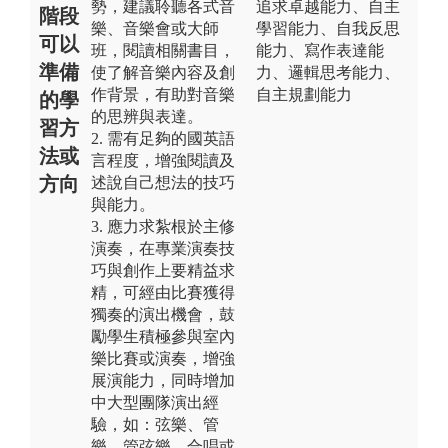
勢，建議聆聽各式音
追求卓越能力、自主
階段
樂、音樂會或大師
學習能力、自我反思
可以
班，閱讀相關書目，
能力、寫作表達能
準備
使了解音樂內容及創
力、邏輯思考能力、
作背景，有助對音樂
自主規劃能力
的學
的思辨與表達。
習方
2. 需有足夠的國英語
法或
言程度，增強閱讀及
方向
述說自己想法的技巧
與能力。
3. 應力求紮根於主修
演奏，在專業演奏技
巧與創作上要精益求
精，可經由比賽獲得
獨奏的演出機會，鼓
勵學生積極參與室內
樂比賽或演奏，增強
展演能力，同時增加
中大型團隊演出經
驗，如：弦樂、管
樂、管弦樂、合唱或