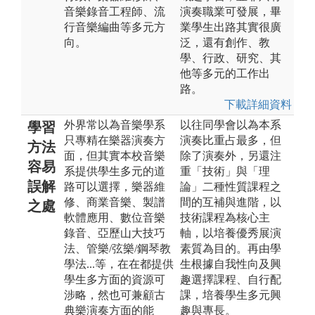
音樂錄音工程師、流
演奏職業可發展，畢
行音樂編曲等多元方
業學生出路其實很廣
向。
泛，還有創作、教
學、行政、研究、其
他等多元的工作出
路。
下載詳細資料
外界常以為音樂學系
以往同學會以為本系
學習
只專精在樂器演奏方
演奏比重占最多，但
方法
面，但其實本校音樂
除了演奏外，另還注
容易
系提供學生多元的道
重「技術」與「理
誤解
路可以選擇，樂器維
論」二種性質課程之
修、商業音樂、製譜
間的互補與進階，以
之處
軟體應用、數位音樂
技術課程為核心主
錄音、亞歷山大技巧
軸，以培養優秀展演
法、管樂/弦樂/鋼琴教
素質為目的。再由學
學法...等，在在都提供
生根據自我性向及興
學生多方面的資源可
趣選擇課程、自行配
涉略，然也可兼顧古
課，培養學生多元興
典樂演奏方面的能
趣與專長。