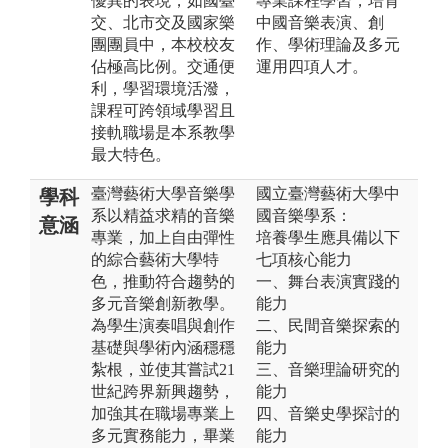
優異的表現，如國臺
專業課程學習，培育
交、北市交及國家樂
中國音樂表演、創
團團員中，本校校友
作、學術理論及多元
佔極高比例。交通便
運用四項人才。
利，學習環境活潑，
課程可跨領域學習且
接軌職場是本系教學
最大特色。
臺灣藝術大學音樂學
國立臺灣藝術大學中
學科
系以精益求精的音樂
國音樂學系：
意涵
專業，加上自由彈性
培養學生應具備以下
的綜合藝術大學特
七項核心能力
色，推動符合趨勢的
一、舞台表演實踐的
多元音樂創新教學。
能力
為學生演奏唱與創作
二、民間音樂探索的
基礎與學術內涵穩穩
能力
紮根，並使其嘗試21
三、音樂理論研究的
世紀跨界新興趨勢，
能力
加強其在職場專業上
四、音樂史學探討的
多元實務能力，畢業
能力