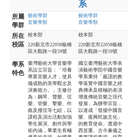
系
藝術
學群
藝術
學群
所屬
音樂
學類
音樂
學類
學群
校本部
校本部
所在
校區
220新北市22058板橋
220新北市22058板橋
區大觀路一段59號
區大觀路一段59號
臺灣藝術大學音樂學
國立臺灣藝術大學表
學系
系設立宗旨：「培養
演藝術學院中國音樂
特色
專業音樂人才，使具
學系秉持「嚴謹的教
備成熟的美學觀念及
學落實中國音樂之經
演奏能力。」主修分
典傳承及積極的表演
為：鋼琴、聲樂、弦
增進傳統音樂之現代
樂、管樂、擊樂、作
發展」為辦學宗旨，
曲及撥弦等七組，以
以達成「發揚中國音
課程及演出活動加強
樂、復興民族文化」
學生展演、創作與學
的教育使命。透過中
術內涵，畢業生有極
西並重、古今兼備之