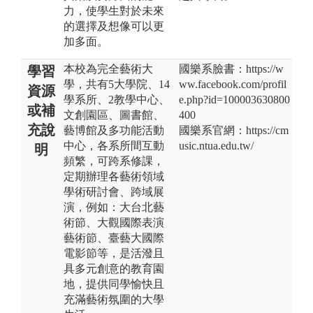
力，使學生對於未來
的選擇及想像可以更
加多面。
本校為完全藝術大
國樂系臉書：https://w
學習
學，共有5大學院、14
ww.facebook.com/profil
資源
學系所、2教學中心、
e.php?id=100003630800
或補
文創園區、圖書館、
400
充說
藝博館及多功能活動
國樂系官網：https://cm
中心，各系所間互動
usic.ntua.edu.tw/
明
頻繁，可跨系修課，
定期辦理各藝術領域
學術研討會、跨域展
演，例如：大台北藝
術節、大觀國際表演
藝術節、臺藝大國際
電影節等，是活潑且
具多元創意的教育園
地，提供同學愉快且
充滿藝術氛圍的大學