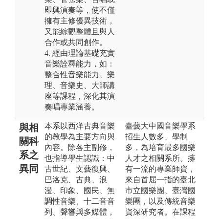
即興演奏等，使不僅
擁有主修優異技術，
又能綜觀整體且與人
合作或共同創作。
4. 經由理論基礎充實
音樂詮釋能力，如：
整合性音樂能力、樂
理、音樂史、大師講
座等課程，深化其演
奏唱專業涵養。
本系以西洋古典音樂
臺藝大中國音樂學系
與相
的教學為主要方向與
招生人數多、學制
關科
內容。除各主副修，
多，為培育最多國樂
系之
也指導學生認識：中
人才之相關系所。擁
異同
古世紀、文藝復興、
有一流的專業師資，
巴洛克、古典、浪
來自首屈一指的臺北
漫、印象、國民、無
市立國樂團、臺灣國
調性音樂、十二音音
樂團， 以及傳統音樂
列、聲響與多媒體，
資深研究者。在課程