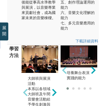
後能從事高水準教學
五、創作理論運用的
與展演，以音樂專業
能力
來貢獻社會，成為國
六、音樂文化理解的
家未來的音樂棟樑。
能力
七、多元音樂應用的
展
能力
開
下載詳細資料
學習
方法
培養舞台表演
樂
實踐的能力
大師班與展演
音樂專業學術
訓
活動
研究
管
本系以各領域
學生修習音樂
團
大師班及午間
史、音樂論文
團
音樂會活動給
寫作、音樂評
打
予學生刺激與
論等課程，並