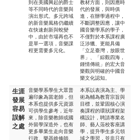
到在美國興起的爵士
教材方面，則因應時
等不同時代的音樂與
代的發展，與時俱
演出形式。多元跨域
進，在辦學過程中，
的新音樂風格仍繼續
不斷調整因應，讓中
在快速創新與蛻變
國音樂學系的學子，
中，由於市場再也不
不僅對於本系課程廣
是單一選項，音樂課
泛涉獵、更能具備
程更需要多元化。
「立足臺灣，放眼世
界」、「綜觀四海，
鍾情傳統」的宏大音
樂觀與明確的中國音
樂文化認知。
音樂學系學生大眾普
本系以表演為主、學
生涯
遍印象為當老師，但
術為輔為教育宗旨與
發展
本系也提供多元資源
目標，並鞏固核心演
容易
可供學生參考，近年
奏課程的環狀課程架
誤解
來，除音樂教師或國
構設計，聘請專業名
外留學深造外，也有
師、藝人蒞校客座講
之處
更多畢業生走向音樂
學，提升學生多元領
行政、樂器維修師、
域之學習，並非只有