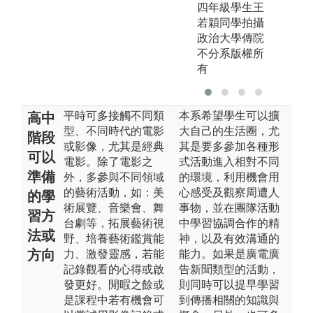
四年級學生王
若穎同學拍攝
政治大學傳院
不分系版權所
有
平時可多接觸不同類
本系希望學生可以擴
高中
型、不同時代的電影
大自己的生活圈，尤
階段
或影像，尤其是經典
其是要多參加各種形
可以
電影。除了電影之
式活動進入相對不同
準備
外，多參與不同領域
的環境，利用機會用
的藝術活動，如：美
心感受及觀察周遭人
的學
術展覽、音樂會、舞
事物，並在團隊活動
習方
台劇等，拓展藝術視
中學習協調合作的精
法或
野、培養藝術鑑賞能
神，以及有效溝通的
方向
力、激發靈感，若能
能力。如果是廣電廣
記錄觀看的心得或啟
告新聞類型的活動，
發更好。閒暇之餘或
則同時可以提早學習
是課程中若有機會可
到傳播相關的知識與