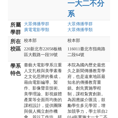
一大二不分
系
大眾傳播
學群
大眾傳播
學群
所屬
廣電電影
學類
大眾傳播
學類
學群
校本部
校本部
所在
校區
220新北市22058板橋
116011臺北市指南路
區大觀路一段59號
二段64號
臺藝大電影學系注重
本院為國內歷史最悠
學系
人文扎根與美學素養
久之新聞傳播教育學
特色
之文化思辨的養成，
府，也是遠東地區最
藉由電影編導、製
知名的傳播教育重
作、影像聲音技術、
鎮。創先實施學程
美學理論、影視媒體
制，課程紮實創新。
產業等全面而均衡的
為因應媒介匯流，鼓
課程設計，提供團隊
勵學生多元學習，增
與個人獨立創作機
加競爭力，學士班自2
會。並以工作坊、研
014年實施大一大二不