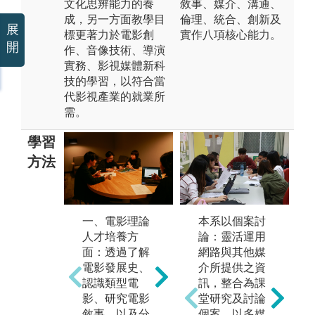
文化思辨能⼒的養
敘事、媒介、溝通、
成，另一方面教學目
倫理、統合、創新及
展
標更著力於電影創
實作八項核心能力。
開
作、⾳像技術、導演
實務、影視媒體新科
技的學習，以符合當
代影視產業的就業所
需。
學習
方法
本系以個案討
一、電影理論
二、電影製作
三
論：靈活運用
人才培養方
人才培養方
人
網路與其他媒
面：透過了解
面：包含導
面
介所提供之資
電影發展史、
演、製片、美
光
訊，整合為課
認識類型電
術等。透過了
音
堂研究及討論
影、研究電影
解劇情片的電
調
個案，以多媒
敘事，以及分
影敘事手法與
透