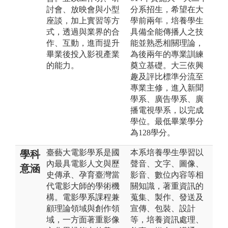
討會、放映會與小型
分系招生，希望在大
座談，加上實習等方
學前兩年，培養學生
式，透過與業界的合
具備全能傳播人之技
作、互動，進而提升
能並熟悉相關理論，
畢業後投入影視產業
為後兩年的專業訓練
的能力。
奠立基礎。大三依興
趣及評比標準分流至
專業主修，進入新聞
學系、廣告學系、廣
播電視學系，以完成
學位。最低畢業學分
為128學分。
臺藝大電影學系是國
本系培養學生學習以
學科
內最具電影人文與歷
聲音、文字、圖像、
意涵
史傳承、孕育臺灣當
影音、數位內容等相
代電影大師的學術機
關知識，著重資訊的
構。電影學系課程兼
蒐集、製作、發送及
顧理論領域與創作領
宣傳、包裝、設計
域，一方面著重影像
等，培養資訊處理、