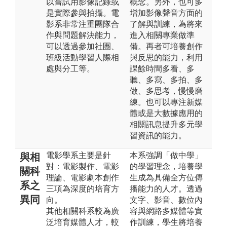
以嘗試用影像記錄或
概念。另外，也可多
是實際參與拍攝。電
增加影像聲音方面的
影系非常注重團隊合
了解與訓練，為將來
作與問題解決能力，
進入相關專業做準
可以透過參加社團、
備。再者可培養創作
班級活動學習人際相
與反思的能力，利用
處與分工等。
課餘時間多看、多
聽、多寫、多拍、多
做、多思考，慢慢磨
練。也可以專注新媒
體或是大數據應用的
相關訊息提升多元學
習資訊的能力。
電影學系主要是針
本系強調「做中學」
與相
對：電影製作、電影
的學習理念，培養學
關科
理論、電影劇本創作
生成為具備全方位傳
系之
三項為深度的培育方
播能力的人才。透過
異同
向。
文字、影音、數位內
其他相關科系較為廣
容與網路多媒體等實
泛培育媒體人才，較
作訓練，學生將培養