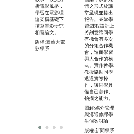
體之形式於課
析電影風格，
脈絡，學習導
作
堂呈現並提出
學習在電影理
演方法並從實
解
報告。團隊學
論架構基礎下
際的製作流程
學
習:課程設計上
撰寫電影研究
中，熟悉各個
讓
將刻意讓同學
相關論文。
專業職位。另
實
有機會有多次
外透過紀錄片
流
版權:臺藝大電
的分組合作機
研究與賞析，
影學系
圖
會，進而學習
使同學關注社
擬
與人合作的模
會議題。學習
版
式。實作教學:
撰寫企劃書、
影
教授協助同學
田野調查後，
透過實際操
完成紀錄片的
作，讓同學具
製作流程。
備自己創作、
圖解:攝影棚實
拍攝之能力。
際拍攝
圖解:媒介管理
版權:臺藝大電
與溝通修課學
影學系
生個案討論
版權:新聞學系