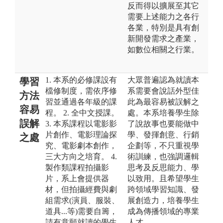
反而得以擴展至其它
需要上述能力之各行
各業，特別是具有創
新開發需求之產業，
如數位相關之行業。
1. 本系的必修課設有
大眾普遍認為就讀本
學習
檔修制度，需依序修
系需要會說話外型佳
方法
習並通過各年級的課
此為最容易被誤解之
容易
程。 2. 全中文授課。
處。本系培養學生除
誤解
3. 本系課程以電影影
了說故事也要能做中
片創作、電影理論探
學、發揮創意、行銷
之處
究、電影劇本創作，
企劃等，不只重視學
三大方向之培育。 4.
術訓練，也強調邏輯
製作類課程拍攝影
思考及反思能力、學
片，系上會提供器
以致用。且希望學生
材，但拍攝經費與劇
跨領域學習知識、發
組需求(演員、服裝、
展創造力，培養學生
道具...等)需要自籌，
成為傳播領域的專業
請有意願就讀的學生
人才。