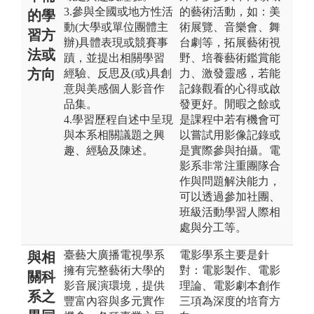
3.參與全國或地方性活
的藝術活動，如：美
的學
動(大學或單位團體主
術展覽、音樂會、舞
習方
辦)具體表現或競賽事
台劇等，拓展藝術視
法或
蹟，並提出相關學習
野、培養藝術鑑賞能
方向
經驗、反思及(或)具創
力、激發靈感，若能
意與美感個人影音作
記錄觀看的心得或啟
品集。
發更好。閒暇之餘或
4.學習歷程自述中呈現
是課程中若有機會可
與本系相關議題之興
以嘗試用影像記錄或
趣、經驗及陳述。
是實際參與拍攝。電
影系非常注重團隊合
作與問題解決能力，
可以透過參加社團、
班級活動學習人際相
處與分工等。
臺藝大廣播電視學系
電影學系主要是針
與相
擁有完整藝術大學的
對：電影製作、電影
關科
影音展演環境， 提供
理論、電影劇本創作
系之
豐富內容與多元實作
三項為深度的培育方