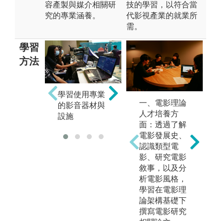
容產製與媒介相關研
技的學習，以符合當
究的專業涵養。
代影視產業的就業所
需。
學習
方法
學習使用專業
一、電影理論
的影音器材與
訓練優良文字
學
人才培養方
設施
技能
表
面：透過了解
電影發展史、
認識類型電
影、研究電影
敘事，以及分
析電影風格，
學習在電影理
論架構基礎下
撰寫電影研究