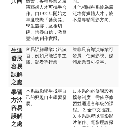
異同
機會，各種專業之展
向。
演藝術人才可攜手合
其他相關科系較為廣
作。 自1975年開始之
泛培育媒體人才，較
年度校際「藝美獎」
不是專精電影方向。
學生競賽， 互相切
磋、培養自信，激發
豐沛的創作實踐。
容易誤解畢業出路狹
並非只有導演職業可
生涯
隘，例如只能從事主
發展，任何影視、媒
發展
播、記者等行業。
體產業皆可從事。
容易
誤解
之處
本系鼓勵學生找尋自
1. 本系的必修課設有
學習
己的興趣自主學習發
檔修制度，需依序修
方法
展。
習並通過各年級的課
容易
程。 2. 全中文授課。
誤解
3. 本系課程以電影影
片創作、電影理論探
之處