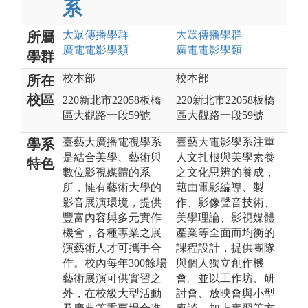
系
大眾傳播
學群
大眾傳播
學群
所屬
廣電電影
學類
廣電電影
學類
學群
校本部
校本部
所在
校區
220新北市22058板橋
220新北市22058板橋
區大觀路一段59號
區大觀路一段59號
臺藝大廣播電視學系
臺藝大電影學系注重
學系
是結合美學、藝術與
人文扎根與美學素養
特色
數位影視媒體的系
之文化思辨的養成，
所，擁有藝術大學的
藉由電影編導、製
影音展演環境，提供
作、影像聲音技術、
豐富內容與多元實作
美學理論、影視媒體
機會，各種專業之展
產業等全面而均衡的
演藝術人才可攜手合
課程設計，提供團隊
作。校內每年300餘場
與個人獨立創作機
藝術展演可供實習之
會。並以工作坊、研
外，在校級大型活動
討會、放映會與小型