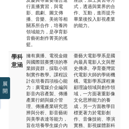
及慶典等重要場合進
座談，加上實習等方
行直播實習，與電
式，透過與業界的合
影、戲劇、圖文傳
作、互動，進而提升
播、音樂、美術等相
畢業後投入影視產業
關系所合作，培養跨
的能力。
領域能力，是孕育影
音藝術創作菁英的搖
籃。
擁有廣播、電視金鐘
臺藝大電影學系是國
學科
與國際競賽獎項的專
內最具電影人文與歷
意涵
業師資群，採取小班
史傳承、孕育臺灣當
制實作教學。課程設
代電影大師的學術機
計在培養四項核心能
構。電影學系課程兼
展
力：廣電媒介企編與
顧理論領域與創作領
開
影音內容產製、傳播
域，一方面著重影像
產業行銷與媒介管
文化思辨能⼒的養
理、傳播產業研究思
成，另一方面教學目
辨與分析、影音藝術
標更著力於電影創
與美學表達等能力，
作、⾳像技術、導演
旨在培養學生媒介內
實務、影視媒體新科