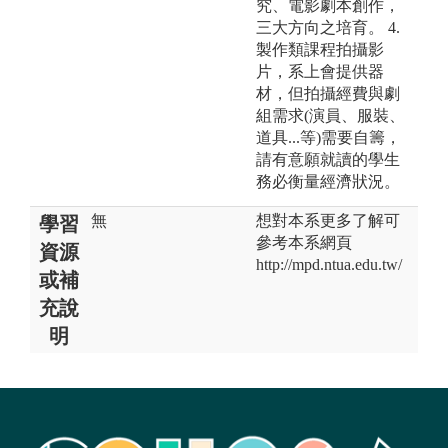
究、電影劇本創作，
三大方向之培育。 4.
製作類課程拍攝影
片，系上會提供器
材，但拍攝經費與劇
組需求(演員、服裝、
道具...等)需要自籌，
請有意願就讀的學生
務必衡量經濟狀況。
無
想對本系更多了解可
學習
參考本系網頁
資源
http://mpd.ntua.edu.tw/
或補
充說
明