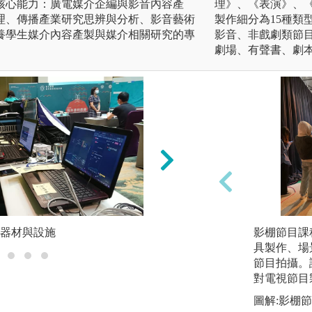
核心能力：廣電媒介企編與影音內容產
理》、《表演》、
理、傳播產業研究思辨與分析、影音藝術
製作細分為15種類
養學生媒介內容產製與媒介相關研究的專
影音、非戲劇類節目
劇場、有聲書、劇
器材與設施
訓練優良文字技能
影棚節目課
具製作、場
節目拍攝。
對電視節目
圖解:影棚