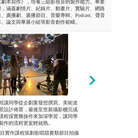
《劇本寫作》，培養三組影視音的製作能力。畢業
型，涵蓋劇情片、紀錄片、動畫片、實驗片、網路
、廣播劇、廣播節目、音樂專輯、Podcast、聲音
本、論文與畢展小組等影音創作範疇。
程讓同學從企劃案發想撰寫、美術道
學習主播/主持表
同學從實
景設計佈置，最後至世新攝影棚完成
電視電影
課程採實務操作來加深學習，讓同學
影視拍片
製作的流程更駕輕就熟。
圖解:學生
節目實作課程策劃歌唱競賽類節目拍攝
版權:學生