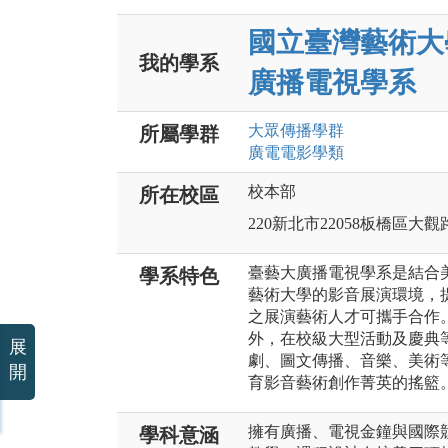
國立臺灣藝術大
我的學系
廣播電視學系
大眾傳播
學群
所屬學群
廣電電影
學類
校本部
所在校區
220新北市22058板橋區大觀
臺藝大廣播電視學系是結合
學系特色
藝術大學的影音展演環境，
之展演藝術人才可攜手合作。
外，在校級大型活動及慶典
展
劇、圖文傳播、音樂、美術
開
育影音藝術創作菁英的搖籃
擁有廣播、電視金鐘與國際
學科意涵