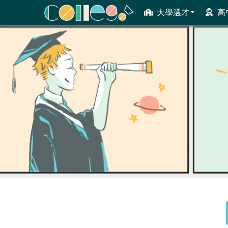
大學選才
高
ColleGo! 大學選才與高中育才輔助系統