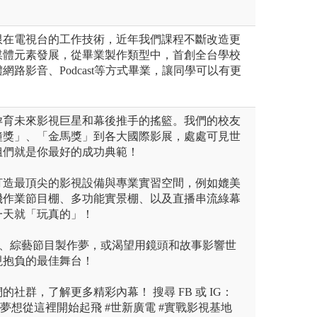
限在電視台的工作技術，近年我們課程不斷改造更
媒體元素發展，從畢業製作類型中，首創全台學校
網路影音、Podcast等方式畢業，讓同學可以有更
孕育未來影視巨星和幕後推手的搖籃。我們的校友
鐘獎」、「金馬獎」到各大國際影展，處處可見世
姐們就是你最好的成功典範！
打造最頂尖的影視設備與專業實習空間，例如媲美
機作業節目棚、多功能實景棚、以及直播串流綠幕
一天就「玩真的」！
er夢、綜藝節目製作夢，或渴望用鏡頭和故事影響世
現抱負的最佳舞台！
社群，了解更多精彩內幕！ 搜尋 FB 或 IG：
的夢想從這裡開始起飛 #世新廣電 #實戰影視基地