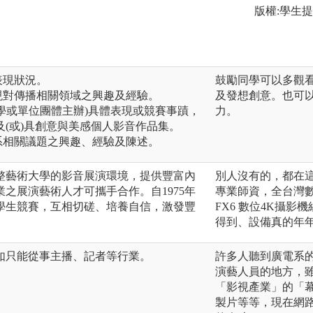
版權:學生
表現狀況。
鼓勵同學可以多觀
現對傳播相關領域之興趣及經驗。
及發想創意。也可
大學或單位團體主辦)具體表現或競賽事蹟，
力。
(或)具創意與美感個人影音作品集。
系相關議題之興趣、經驗及陳述。
整藝術大學的影音展演環境， 提供豐富內
別人沒有的，都在
之展演藝術人才可攜手合作。 自1975年
專業師資，全台灣數
學生競賽， 互相切磋、培養自信，激發豐
FX6 數位4K攝影機
得到、設備真的年
如只能從事主播、記者等行業。
許多人聽到廣電系
演藝人員的地方，
「影視產業」的「
製片等等，現在網