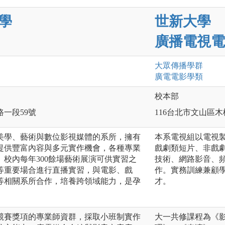
學
世新大學
廣播電視電
大眾傳播
學群
廣電電影
學類
校本部
路一段59號
116台北市文山區木
美學、藝術與數位影視媒體的系所，擁有
本系電視組以電視
提供豐富內容與多元實作機會，各種專業
戲劇類短片、非戲
校內每年300餘場藝術展演可供實習之
技術、網路影音、
等重要場合進行直播實習，與電影、戲
作。實務訓練兼顧
等相關系所合作，培養跨領域能力，是孕
才。
。
競賽獎項的專業師資群，採取小班制實作
大一共修課程為《