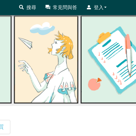
搜尋
常見問與答
登入
質