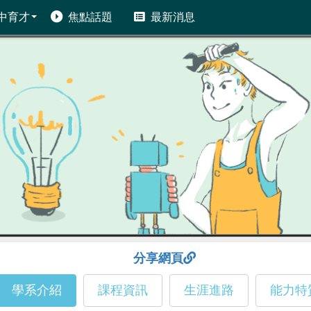
中育才
焦點話題
最新消息
分享網頁
學系介紹
課程資訊
生涯進路
能力特