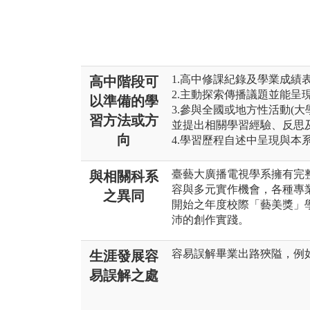
1.高中修課紀錄及學業成績
高中階段可
2.主動探索傳播議題並能呈
以準備的學
3.參與全國或地方性活動(
習方法或方
並提出相關學習經驗、反思及
向
4.學習歷程自述中呈現與本
臺藝大廣播電視學系擁有完
與相關科系
容與多元實作機會，各種專業
之異同
開始之年度校際「藝美獎」
沛的創作實踐。
容易誤解畢業出路狹隘，例
生涯發展容
易誤解之處