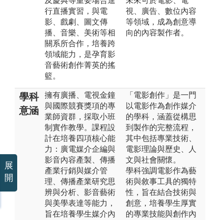
及慶典等重要場合進
未來可於電影、電
行直播實習，與電
視、廣告、數位內容
影、戲劇、圖文傳
等領域，成為創意導
播、音樂、美術等相
向的內容製作者。
關系所合作，培養跨
領域能力，是孕育影
音藝術創作菁英的搖
籃。
擁有廣播、電視金鐘
「電影創作」是一門
學科
與國際競賽獎項的專
以電影作為創作媒介
意涵
業師資群，採取小班
的學科，涵蓋從構思
制實作教學。課程設
到製作的完整流程，
計在培養四項核心能
其中包括專業技術、
力：廣電媒介企編與
電影理論與歷史、人
影音內容產製、傳播
文與社會關懷。
展
產業行銷與媒介管
學科強調電影作為藝
開
理、傳播產業研究思
術與敘事工具的獨特
辨與分析、影音藝術
性，旨在結合技術與
與美學表達等能力，
創意，培養學生厚實
旨在培養學生媒介內
的專業技能與創作內