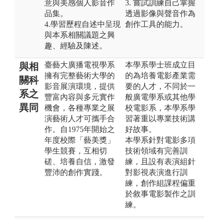
意與美感個人影音作
3. 嘗試訓練自己掌握
品集。
透過影像與聲音作為
4.學習歷程自述中呈現
創作工具的能力。
與本系相關議題之興
趣、經驗及陳述。
臺藝大廣播電視學系
本學系學士班成立目
與相
擁有完整藝術大學的
的為培養電影產業需
關科
影音展演環境， 提供
要的人才，不同於一
系之
豐富內容與多元實作
般廣電學系或其他學
異同
機會，各種專業之展
校電影系，本學系學
演藝術人才可攜手合
習著重以專業技術講
作。 自1975年開始之
好故事。
年度校際「藝美獎」
本學系針對電影多項
學生競賽， 互相切
技術領域有完善訓
磋、培養自信，激發
練，且設有表演組針
豐沛的創作實踐。
對影視表演進行訓
練，創作組課程偏重
於敘事電影製作之訓
練。