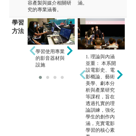
容產製與媒介相關研
涵。
究的專業涵養。
學習
方法
學習使用專業
1. 理論與內涵
的影音器材與
訓練優良文字
學
並重： 本系開
設施
技能
表
設電影史、電
影概論、藝術
美學、劇本分
析與產業研究
等課程，旨在
透過扎實的理
論訓練，強化
學生的創作內
涵，充實電影
學習的核心素