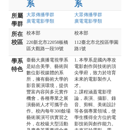
系
系
大眾傳播
學群
大眾傳播
學群
所屬
廣電電影
學類
廣電電影
學類
學群
校本部
校本部
所在
校區
220新北市22058板橋
112臺北市北投區學園
區大觀路一段59號
路1號
臺藝大廣播電視學系
1. 本學系是國內專攻
學系
是結合美學、藝術與
電影創作與技術的頂
特色
數位影視媒體的系
尖學府，致力於培育
所，擁有藝術大學的
未來的電影製作人
影音展演環境，提供
才。
豐富內容與多元實作
2. 課程涵蓋電影理
機會，各種專業之展
論，表演、攝影、錄
演藝術人才可攜手合
音、剪輯、美術設計
作。校內每年300餘場
等各個專業領域，使
藝術展演可供實習之
學生獲得全方位的電
外，在校級大型活動
影技術與創作能力。