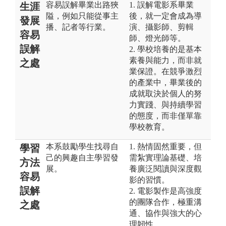
容易誤解畢業出路狹
1. 誤解電影系畢業
生涯
隘，例如只能從事主
後，就一定會成為導
發展
播、記者等行業。
演、攝影師、剪輯
容易
師、燈光師等。
誤解
2. 學校培養的是基本
素養與能力，而非就
之處
業保證。在競爭激烈
的產業中，畢業後的
成就取決於個人的努
力實踐、與持續學習
的態度，而非僅單靠
學校教育。
本系鼓勵學生找尋自
1. 熱情固然重要，但
學習
己的興趣自主學習發
需紮實理論基礎、培
方法
展。
養廣泛閱讀與深度觀
容易
影的習慣。
誤解
2. 電影製作是高強度
的團隊合作，極重溝
之處
通、協作與強大的心
理韌性。