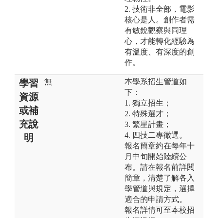
2. 技術非全部，電影
核心是人。創作者需
有敏銳觀察與同理
心，才能轉化經驗為
有溫度、有深度的創
作。
無
本學系招生管道如
學習
下：
資源
1. 獨立招生；
或補
2. 特殊選才；
充說
3. 繁星計畫；
4. 四技二專徵選。
明
報名簡章約在每年十
月中旬開始陸續公
布。請在報名前詳閱
簡章，清楚了解各入
學管道與規定，選擇
適合的申請方式。
報名詳情可至本校招