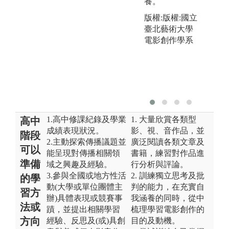
養。
版權:版權:國立
臺北藝術大學
電影創作學系
1.高中修課紀錄及學業
1. 大量欣賞各類型
高中
成績表現狀況。
影、視、音作品，並
階段
2.主動探索傳播議題並
廣泛閱讀各類文章及
可以
能呈現對傳播相關領
書籍，練習對作品進
準備
域之興趣及經驗。
行分析與評論。
3.參與全國或地方性活
2. 訓練獨立思考及批
的學
動(大學或單位團體主
判的能力，在充實自
習方
辦)具體表現或競賽事
我涵養的同時，從中
法或
蹟，並提出相關學習
梳理學習電影創作的
方向
經驗、反思及(或)具創
目的及動機。