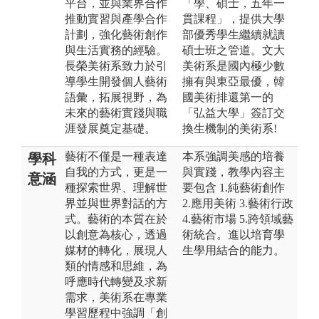
平台，並與業界合作
「學、碩士，五年一
推動實習與產學合作
貫課程」，提供大學
計劃，強化藝術創作
部優秀學生繼續就讀
與生活實務的經驗。
碩士班之管道。文大
長榮美術系致力於引
美術系是國內極少數
導學生開發個人藝術
擁有與東亞最優，韓
語彙，拓展視野，為
國美術排還第一的
未來的藝術實踐與職
「弘益大學」簽訂交
涯發展奠定基礎。
換生機制的美術系!
藝術不僅是一種表達
本系強調美感的培養
學科
自我的方式，更是一
與實踐，教學內容主
意涵
種探索世界、理解世
要包含 1.純藝術創作
界並與世界對話的方
2.應用美術 3.藝術行政
式。藝術的本質在於
4.藝術市場 5.跨領域藝
以創意為核心，透過
術統合。進以培育學
媒材的轉化，展現人
生學用結合的能力。
類的情感和思維，為
呼應時代轉變及求新
需求，美術系在專業
學習歷程中強調「創