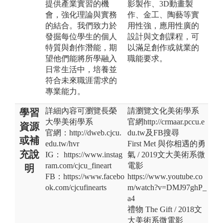
提供產業實習的機
影製作、3D動畫製
會，強化理論與實務
作、金工、陶藝等實
的結合。我們致力於
用性強，應用性廣的
發掘每位學生的個人
設計與文創課程，可
特質與創作潛能，期
以滿足創作或就業的
望他們能將所學融入
職能要求。
日常生活中，培養並
符合未來職涯需求的
專業能力。
詳細內容可瀏覽長榮
請瀏覽文化美術學系
學習
大學美術學系
官網http://crmaar.pccu.e
資源
官網：http://dweb.cjcu.
du.tw及FB搜尋
或補
edu.tw/hvr
First Met 與你相遇的勇
充說
IG： https://www.instag
氣 / 2019文大美術系微
ram.com/cjcu_fineart
電影
明
FB：https://www.facebo
https://www.youtube.co
ok.com/cjcufinearts
m/watch?v=DMJ97ghP_
a4
禮物 The Gift / 2018文
大美術系微電影