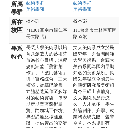
藝術
學群
藝術
學群
所屬
美術
學類
美術
學類
學群
校本部
校本部
所在
校區
711301臺南市歸仁區
111台北市士林區華岡
長大路1號
路55號
長榮大學美術系以培
文大美術系成立於民
學系
育具創造力的藝術芽
國52年，與台灣師範
特色
苗為核心目標，課程
大學美術系、台藝大
規劃涵蓋「藝術創
美術系同為國內早期
作」、「應用藝術」
知名的美術系所。民
與「實務統合」三大
國51年設立全國最早
領域，從基礎繪畫、
的藝術研究所美術組
立體塑造延伸至多媒
為今日碩士班前身。
材的藝術實驗。每學
文大美術系歷史悠
期定期舉辦藝術展
久，人才眾多，學生
覽、跨領域工作坊、
無論創作、升學、就
專題講座及職涯座
業均表現亮眼，聲譽
談，提供豐富的交流
卓著。本系規劃有