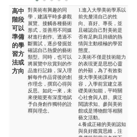
對美術有興趣的同
1.進入大學美術學系以
高中
學，建議平時多參觀
前先釐清自己的性
階段
展覽、接觸各種藝術
向、喜好、專長，並
可以
形式，並善用不同媒
且確認自己對美術是
準備
材進行創作。透過不
否有足夠且持續的熱
斷嘗試，逐步發掘並
情與主動積極的學習
的學
確認自己熱愛的藝術
態度。
習方
類型。同時，也可以
2.美術不僅是技術能力
法或
將展覽中欣賞到的作
的表現更是思想心靈
方向
品進行記錄，深入理
的外顯，為了有效銜
解每件作品背後的創
接大學美術課程內
作理念，撰寫心得與
容，入學前宜建立基
反思。如此一來，未
礎美術知能，平時關
來便能更有深度地賦
心社會與人群、廣泛
予自身創作獨特的詮
閱讀求知、參與美術
釋與理念。
館或是博物館等相關
藝文活動。
4.養成正確的美術認知
與良好鑑賞思維，注