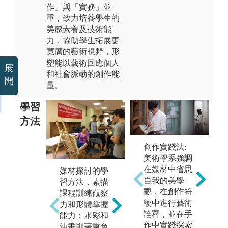
作」與「實務」並
重，致力培養學生的
美感素養及技術能
力，協助學生拓展更
寬廣的藝術視野，形
塑能以藝術回應個人
展
和社會脈動的創作能
開
量。
學習
方法
創作實踐法:
圖
美術學系強調
在媒材中省思
媒材探討的學
創作作品實踐
理
自我的美學
習方法，素描
著重於從基礎
座
觀，在創作符
課程訓練觀察
到進階的實務
史
號中進行藝術
力和形體掌握
操作歷程，透
術
詮釋，並在手
能力；水彩和
過持續的藝術
展
作中實踐探索
油畫則著重色
探索與技法應
藝