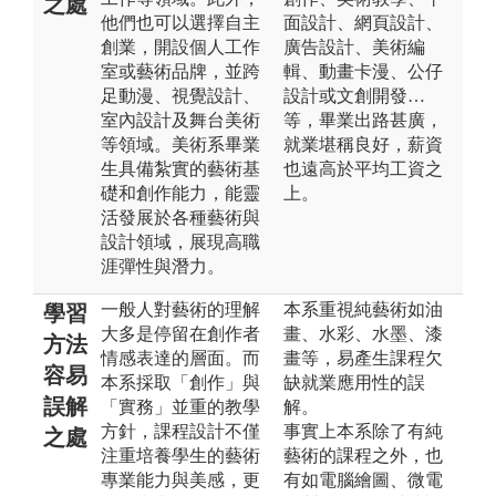
之處
他們也可以選擇自主
面設計、網頁設計、
創業，開設個人工作
廣告設計、美術編
室或藝術品牌，並跨
輯、動畫卡漫、公仔
足動漫、視覺設計、
設計或文創開發…
室內設計及舞台美術
等，畢業出路甚廣，
等領域。美術系畢業
就業堪稱良好，薪資
生具備紮實的藝術基
也遠高於平均工資之
礎和創作能力，能靈
上。
活發展於各種藝術與
設計領域，展現高職
涯彈性與潛力。
一般人對藝術的理解
本系重視純藝術如油
學習
大多是停留在創作者
畫、水彩、水墨、漆
方法
情感表達的層面。而
畫等，易產生課程欠
容易
本系採取「創作」與
缺就業應用性的誤
誤解
「實務」並重的教學
解。
方針，課程設計不僅
事實上本系除了有純
之處
注重培養學生的藝術
藝術的課程之外，也
專業能力與美感，更
有如電腦繪圖、微電