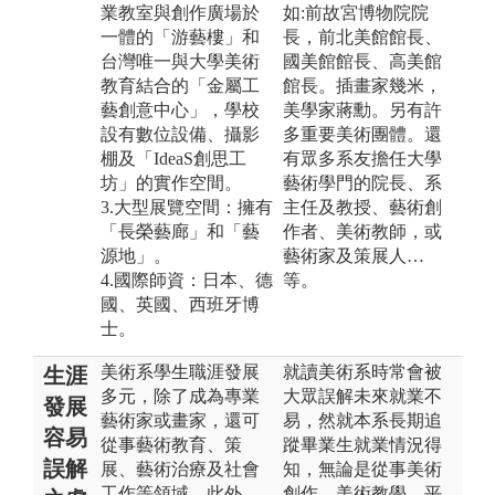
業教室與創作廣場於
如:前故宮博物院院
一體的「游藝樓」和
長，前北美館館長、
台灣唯一與大學美術
國美館館長、高美館
教育結合的「金屬工
館長。插畫家幾米，
藝創意中心」，學校
美學家蔣勳。另有許
設有數位設備、攝影
多重要美術團體。還
棚及「IdeaS創思工
有眾多系友擔任大學
坊」的實作空間。
藝術學門的院長、系
3.大型展覽空間：擁有
主任及教授、藝術創
「長榮藝廊」和「藝
作者、美術教師，或
源地」。
藝術家及策展人…
4.國際師資：日本、德
等。
國、英國、西班牙博
士。
美術系學生職涯發展
就讀美術系時常會被
生涯
多元，除了成為專業
大眾誤解未來就業不
發展
藝術家或畫家，還可
易，然就本系長期追
容易
從事藝術教育、策
蹤畢業生就業情況得
誤解
展、藝術治療及社會
知，無論是從事美術
工作等領域。此外，
創作、美術教學、平