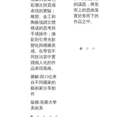
的議題，將形
彩層次與質感
用，從中學習
程
的
而上的思維落
表現的實驗；
個人化作品語
期
實於形而下的
雕塑、金工和
彙，建立屬於
講
作品之中。
陶藝強調立體
自己的藝術風
藝
構成的思考與
格與理念。
和
行
手感操作；攝
促
圖解:美術系校
影則引導光影
的
外畢業展
變化與構圖美
度
版權:長榮大學
感。在學習不
圖
美術系
同技法當中實
天
踐個人化的作
版
品表現風格。
美
圖解:與15位來
自不同國家的
藝術家分享創
作
版權:長榮大學
美術系