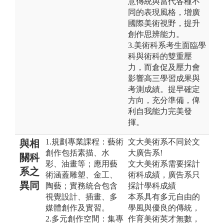
意傳統與當代各種不
同的表現風格，增廣
國際美術視野，提升
創作思辨能力。
3.美術科系考生面臨學
科與術科的雙重壓
力，而倉促及壓力會
影響高三學習成果與
考測成績。提早確定
方向，充分準備，俾
利自我能力完美發
揮。
1.規劃專業課程：藝術
文大美術系不同於文
與相
創作包括素描、水
大廣告系!
關科
彩、油畫等；應用藝
文大美術系需要採計
系之
術涵蓋雕塑、金工、
術科成績，廣告系只
異同
陶藝；實務統合包含
採計學科成績
視覺設計、插畫、多
本系具有多元自由的
媒體創作及實習。
學風與優良的傳統，
2.多元創作空間：集專
作育美術英才無數，