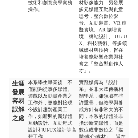
技術和創意美學實務
材影像能力，另發展
操作。
多元媒體互動與創意
思考，整合數位影
音、互動裝置、VR 虛
擬實境、AR 擴增實
境、網站設計、 UI / U
X、科技藝術、等多領
域媒材與技術，旨在
培養能影響產業與社
會之「整合型創作人
才」。
本系學生畢業後，不
實踐媒傳為「設計
生涯
僅能夠從事多媒體、
系」並非大眾傳播相
發展
遊戲以及動畫產業之
關學系，雖領域有些
容易
工作外，更能對接現
許重疊，但教學與養
誤解
今設計趨勢產業工
成方針有非常大的不
作，如新興的新媒體
同，本系的媒體並非
之處
互動設計、互動程式
指涉新聞媒體，而是
設計和UI/UX設計等高
數位或非數位之「媒
薪工作。
體/媒介/媒材」，旨在