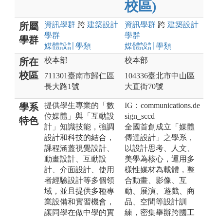
校區)
資訊
學群
跨
建築設計
資訊
學群
跨
建築設計
所屬
學群
學群
學群
媒體設計
學類
媒體設計
學類
校本部
校本部
所在
校區
711301臺南市歸仁區
104336臺北市中山區
長大路1號
大直街70號
提供學生專業的「數
IG：communications.de
學系
位媒體」與「互動設
sign_sccd
特色
計」知識技能，強調
全國首創成立「媒體
設計和科技的結合，
傳達設計」之學系，
課程涵蓋視覺設計、
以設計思考、人文、
動畫設計、互動設
美學為核心，運用多
計、介面設計、使用
樣性媒材為載體，整
者經驗設計等多個領
合動畫、影像、互
域，並且提供多種專
動、展演、遊戲、商
業設備和實習機會，
品、空間等設計訓
讓同學在做中學的實
練，密集舉辦跨國工