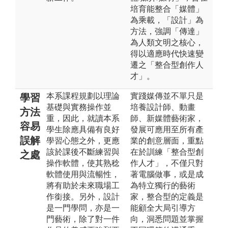
培育能整合「媒體」
為乘載，「設計」為
方法，強調「傳達」
為人類文明之核心，
得以適應時代快速變
遷之「整合型創作人
才」。
本系課程規劃以理論
實踐媒傳並不單只是
學習
基礎與實務操作並
培養設計師、動畫
方法
重，因此，就讀本系
師、新媒體藝術家，
容易
學生除應具備有良好
發展可應用至所有產
誤解
學習心態之外，更應
業的創意層面，重點
該於課後不斷練習與
在於訓練「整合型創
之處
操作軟體，使其熟稔
作人才」，不僅只對
軟體使用與流暢性，
著電腦做事，或是成
將有助於未來職場工
為特立獨行的藝術
作銜接。另外，設計
家，整合型的定義是
是一門學問，亦是一
能顧全大局引導方
門藝術，除了對一件
向，洞悉問題並掌握