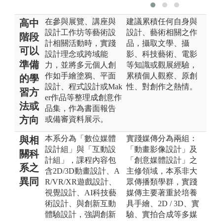
在參與展覽、講座與
建議累積任何自身與
高中
設計工作坊等藝術設
設計、藝術相關之作
階段
計相關活動時，實踐
品，攝取文學、攝
可以
設計理念或跨域能
影、科技藝術、電影
準備
力，並將多元個人創
等知識或觀展經驗，
作如手繪塗鴉、平面
累積個人觀察、原創
的學
設計、程式設計或Mak
性、對創作之熱情。
習方
er作品等整理成創意作
法或
品集，作為書面報告
方向
或備審資料展示。
本系分為「數位媒體
實踐媒傳分為兩組：
與相
設計組」與「互動設
「動畫影像設計」及
關科
計組」，課程內容包
「創意媒體設計」之
系之
含2D/3D動畫設計、A
主修領域，本系非大
異同
R/VR/XR遊戲設計、
眾傳播類學群，實踐
視覺設計、AI科技藝
媒傳主要著重於培養
術設計、與創新互動
具手繪、2D / 3D、實
體驗設計，強調創新
驗、實拍合成等多媒