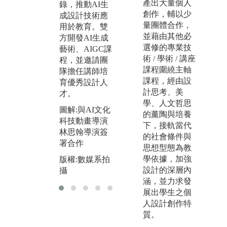
產出大量個人
錄，推動AI生
技術，累積實
舉
創作，輔以少
成設計技術應
務經驗並打造
作
量團體合作，
用於教育。雙
具商品化潛力
戰
並藉由其他必
方開發AI生成
的作品。學生
指
選修的專業技
藝術、AIGC課
在放視大賞獲
生
術 / 學術 / 講座
程，並邀請團
廠商肯定，廠
產
課程圍繞主軸
隊擔任講師培
商蒞校洽談長
未
課程，經由設
育優秀設計人
期合作計畫。
準
計思考、美
才。
爭
圖解:學生專題
學、人文哲思
圖解:與AI文化
獲2024放視大
圖
的薰陶與培養
科技動畫導演
賞企業特別獎
柯
下，接軌當代
林思翰導演簽
獎項
畫
的社會條件與
署合作
春
思想型態為教
版權:數媒系拍
學依據，加強
版權:數媒系拍
攝
版
設計的深層內
攝
攝
涵，並力求發
展出學生之個
人設計創作特
質。