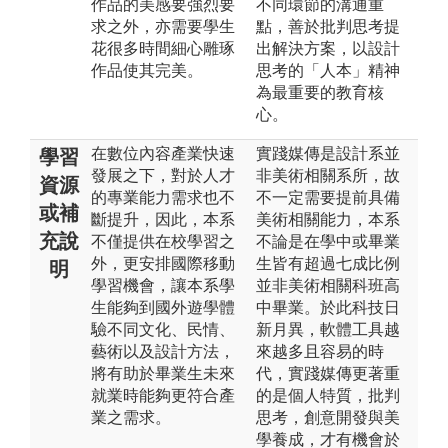
作品的美感要強烈要
不同環節的溝通重
求之外，亦需要學生
點，善於批判思考提
花很多時間細心雕琢
出解決方案，以設計
作品使其完美。
思考的「人本」精神
為最重要的教育核
心。
在數位內容產業快速
實踐媒傳是設計系並
學習
發展之下，對於人才
非美術相關系所，故
資源
的專業能力需求也不
不一定需要提前具備
或補
斷提升，因此，本系
美術相關能力，本系
充說
不僅提供在校學習之
不論是在學中或畢業
外，更安排國際移動
生皆有超過七成比例
明
學習機會，讓本系學
並非美術相關科班高
生能夠到國外遊學體
中畢業。於此科技日
驗不同文化、民情、
新月異，軟體工具越
藝術以及設計方法，
來越多且容易的時
將有助於畢業生未來
代，實踐媒傳更著重
就業時能夠更符合產
的是個人特質，批判
業之需求。
思考，創意開發與美
學養成，才有機會於