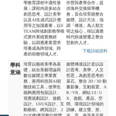
學教育課程中適性發
作營與產學合作，提
展；課程內容多結合
供海外交換留學機
創意思考、設計美學
會，旨在培育能整合
以及AI生成式設計應
媒體、設計方法，強
用等之知識素養，以S
調「傳達」為人類文
TEAM跨域創新教學模
明之核心，得以適應
式實作累積實務經
時代快速變遷之整合
驗，以因應產業需求
型創作人才。
培養成為跨領域、跨
下載詳細資料
產的前瞻領域人才。
培育以藝術美學為基
媒體傳達設計是以設
學科
礎，結合美藝理論與
計思考、美學、人文
意涵
數位媒體之專業實
哲思，為創意思考的
務，善用科技與AI前
基石。整合 2D / 3D 動
瞻技術工具，使學生
畫影像、互動裝置、A
能夠應用包裝設計、
R / VR、網站 UI / U
視覺規劃設計、遊戲
X、遊戲、產品、空
設計、UI/UX設計、互
間、環境設計領域的
動藝術、網頁設計、2
訓練。建立聲、形、
D/3D動畫等數位媒體
光、音、色等多元媒