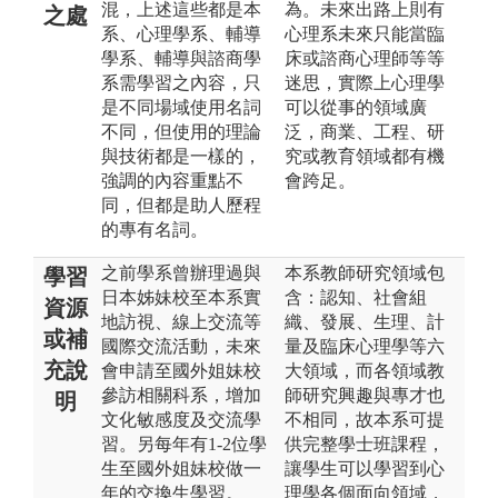
混，上述這些都是本
為。未來出路上則有
之處
系、心理學系、輔導
心理系未來只能當臨
學系、輔導與諮商學
床或諮商心理師等等
系需學習之內容，只
迷思，實際上心理學
是不同場域使用名詞
可以從事的領域廣
不同，但使用的理論
泛，商業、工程、研
與技術都是一樣的，
究或教育領域都有機
強調的內容重點不
會跨足。
同，但都是助人歷程
的專有名詞。
之前學系曾辦理過與
本系教師研究領域包
學習
日本姊妹校至本系實
含：認知、社會組
資源
地訪視、線上交流等
織、發展、生理、計
或補
國際交流活動，未來
量及臨床心理學等六
充說
會申請至國外姐妹校
大領域，而各領域教
參訪相關科系，增加
師研究興趣與專才也
明
文化敏感度及交流學
不相同，故本系可提
習。另每年有1-2位學
供完整學士班課程，
生至國外姐妹校做一
讓學生可以學習到心
年的交換生學習。
理學各個面向領域，