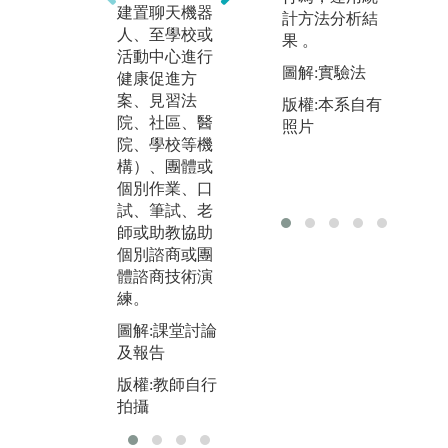
教
建置聊天機器
計方法分析結
導下，合作完
發
人、至學校或
果 。
成老師指定或
治
活動中心進行
者學生自行確
方
圖解:實驗法
健康促進方
認的議題。
心
案、見習法
版權:本系自有
通常用在期末
職
院、社區、醫
照片
報告上，培養
況
院、學校等機
同學確認問題
員
構）、團體或
以及解決問題
要
個別作業、口
的能力，並在
同
試、筆試、老
此過程中提升
何
師或助教協助
團隊合作與激
個別諮商或團
版
勵的能力。
體諮商技術演
本
圖解:課堂討論
練。
攝
本
版權:教師自行
圖解:課堂討論
拍攝
及報告
版權:教師自行
拍攝