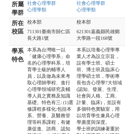
社會心理
學群
社會心理
學群
所屬
心理
學類
心理
學類
學群
校本部
校本部
所在
校區
711301臺南市歸仁區
621301嘉義縣民雄鄉
長大路1號
大學路一段168號
本系為台灣唯一以
本系以培養心理學專
學系
「健康心理學系」命
業人才為設立宗旨，
特色
名的心理學科系，培
設有學士班、碩士
育學士級的輔導人
班、博士班及臨床心
員，以及做為未來考
理學碩士班，學術專
取心理師學程、進行
長包含心理學7大領域
心理學領域研究及輔
(認知、發展、生理、
導人員之實務及知識
社會與人格、工商、
基礎。特色有三: (1)選
計量、臨床)，並設有
修課程多樣化:包括本
多個特色實驗室，用
系、營養、及醫務管
以培育學生兼具心理
理等科系課程，有健
學廣度與深度。
康促進、諮商、認知
學士班的訓練著重於