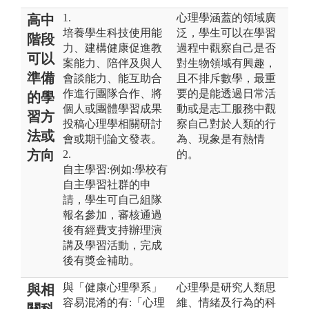
1.
心理學涵蓋的領域廣
高中
培養學生科技使用能
泛，學生可以在學習
階段
力、建構健康促進教
過程中觀察自己是否
可以
案能力、陪伴及與人
對生物領域有興趣，
準備
會談能力、能互助合
且不排斥數學，最重
作進行團隊合作、將
要的是能透過日常活
的學
個人或團體學習成果
動或是志工服務中觀
習方
投稿心理學相關研討
察自己對於人類的行
法或
會或期刊論文發表。
為、現象是有熱情
方向
2.
的。
自主學習:例如:學校有
自主學習社群的申
請，學生可自己組隊
報名參加，審核通過
後有經費支持辦理演
講及學習活動，完成
後有獎金補助。
與「健康心理學系」
心理學是研究人類思
與相
容易混淆的有:「心理
維、情緒及行為的科
關科