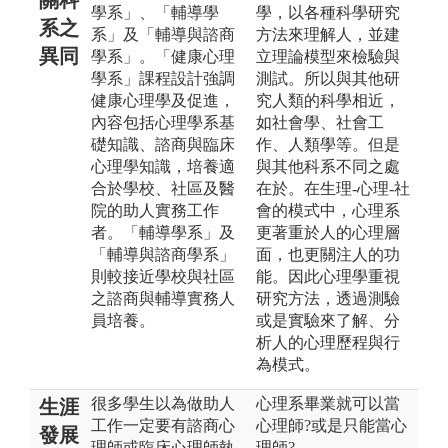
學系」、「輔導學
學，以各種科學研究
系之
系」及「輔導與諮商
方法來理解人，並建
異同
學系」。「健康心理
立理論模型來檢驗與
學系」課程設計強調
測試。所以與其他研
健康心理學及促進，
究人類的科學相近，
內容包括心理學系基
如社會學、社會工
礎知識、諮商與臨床
作、人類學等。但是
心理學知識，培養適
與其他科系不同之處
合於學校、社區及醫
在於。在生理-心理-社
院的助人實務工作
會的模式中，心理系
者。「輔導學系」及
更著重於人的心理層
「輔導與諮商學系」
面，也更關注人的功
則較接近學校與社區
能。因此心理學重視
之諮商與輔導實務人
研究方法，透過測驗
員培養。
或是實驗來了解、分
析人的心理歷程與行
為模式。
很多學生以為做助人
心理系畢業就可以當
生涯
工作一定要有諮商心
心理師?或是只能當心
發展
理師或臨床心理師執
理師?