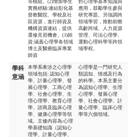
等模組。(2)增加學生
對心理學基本知識與
實務經驗:連結彰化基
應用，鼓勵學生參與
督教醫院、學校及社
研究專題。另強調跨
區資源，進行師資及
領域學習，推動前瞻
機構資源連結，提供
高齡跨域、人力資源
選修見習機會。(3)師
管理、司法心理學、
資:涵蓋心理學各領域
運動心理科學等跨領
博士及醫療臨床專業
域學程。
師資
本學系牽涉之心理學
心理學是一門研究人
學科
領域包括: 認知心理
類認知、情感及行為
意涵
學、計量心理學、發
的科學。本系主要分
展心理學、工商心理
為認知心理學、生理
學、社會心理學、生
心理學、發展心理
理心理學、教育心理
學、社會心理學、計
學、諮商及臨床心理
量心理學、臨床心理
學、健康心理學等領
學等六個領域。
域。主修內容為:心理
學基礎知識（認知心
理學、計量心理學、