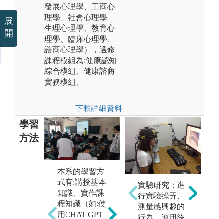
發展心理學、工商心
理學、社會心理學、
展
生理心理學、教育心
開
理學、臨床心理學、
諮商心理學），選修
課程模組為:健康認知
綜合模組、健康諮商
實務模組、
下載詳細資料
學習
方法
本系的學習方
校
式有:講授基本
實驗研究：進
合作學習法：
進
知識、實作課
行實驗操弄、
學生自組或者
學
程知識（如:使
測量感興趣的
老師編派成小
理
用CHAT GPT
行為，運用統
組，在老師指