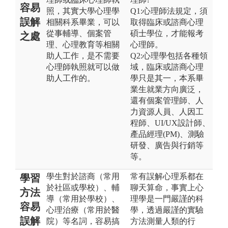
容易
照，其實大學心理學
Q1:心理師法規定，須
誤解
相關科系畢業，可以
取得臨床或諮商心理
從事輔導、個案管
碩士學位，才能報考
之處
理、心理教育等相關
心理師。
助人工作，是不需要
Q2:心理學包括各種領
心理師執照就可以做
域，臨床或諮商心理
助人工作的。
學只是其一，本系畢
業生就業方向廣泛，
還有個案管理師、人
力資源人員、人因工
程師、UI/UX設計師、
產品經理(PM)、測驗
研發、廣告與行銷等
等。
學生對於諮商（常用
常有誤解心理系都在
學習
於社區或學校）、輔
聊天算命，事實上心
方法
導（常用於學校）、
理學是一門嚴謹的科
容易
心理治療（常用於醫
學，透過嚴謹的實驗
誤解
院）等名詞，容易搞
方法測量人類的行