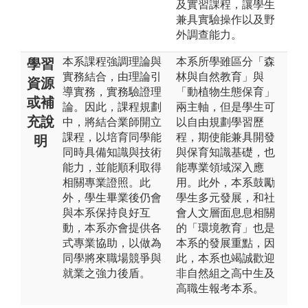
及實習課程，讓學生
兼具實驗操作以及野
外調查能力。
本系課程強調理論與
本系所學雖區分「森
學習
實務結合，由理論引
林與自然教育」與
資源
導實務，實務驗證理
「動植物生態保育」
或補
論。因此，課程規劃
兩主軸，但是學生可
充說
中，將結合業師開立
以自由規劃學習歷
課程，以培育同學能
程，期使能兼具開發
明
同時具備知識與技術
與保育知識基礎，也
能力，並能順利取得
能專業領域深入應
相關專業證照。此
用。此外，本系鼓勵
外，學生畢業後仍會
學生多元發展，和社
與本系保持良好互
會人文層面息息相關
動，本系亦會提供各
的「環境教育」也是
式專業協助，以做為
本系的發展重點，因
同學將來職場競爭與
此，本系也竭誠歡迎
就業之強力後盾。
非自然組之高中生及
高職生報考本系。