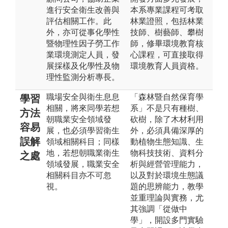
進行安全衛生改善與
本系專業課程可考取
評估相關工作。此
林業證照，包括林業
外，亦可從事化學性
技師、樹藝師、攀樹
暨物理性因子勞工作
師，修畢環境教育核
業環境測定人員，發
心課程，可直接取得
展採樣及化學性及物
環境教育人員資格。
理性監測分析專長。
職場安全與衛生息息
「森林暨自然保育學
學習
相關，將來同學若想
系」不是只有種樹、
方法
朝職業安全領域發
砍樹，除了木材利用
容易
展，也必須學習衛生
外，必須具備深厚的
誤解
領域相關科目；同樣
動植物生態知識、生
地，若想朝職業衛生
物科技技術、資料分
之處
領域發展，職業安全
析與經營管理能力，
相關科目亦不可忽
以及對於環境生態議
視。
題的思辨能力，教學
並重理論與實務，尤
其強調「從做中
學」，開設多門實驗