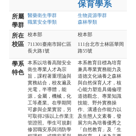
保育學系
醫藥衛生
學群
生物資源
學群
所屬
職業安全
學類
森林
學類
學群
校本部
校本部
所在
校區
711301臺南市歸仁區
111台北市士林區華岡
長大路1號
路55號
本系以培養高階安全
本系教育目標為培育
學系
衛生專業人才為宗
兼具專業實務能力及
特色
旨，課程著重理論與
道德文化涵養之森林
實務結合，校友遍及
與自然保育人才，核
光電，半導體，能
心能力塑造具備倫理
源，金屬，機械，化
道德觀念、專業知識
工等產業。在學期間
技能、野外實務操
可參與企業實習，另
作、溝通合作能力以
可取得2張以上作業主
及生態人文素養，發
管證照。學生可規劃
展方向為培養優秀之
修習職安系與消防學
「自然教育」及「生