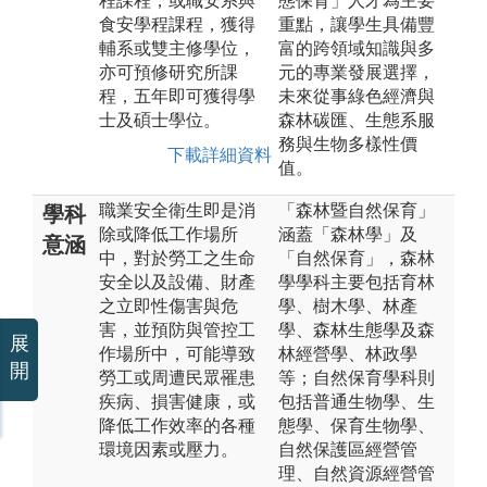
程課程，或職安系與
態保育」人才為主要
食安學程課程，獲得
重點，讓學生具備豐
輔系或雙主修學位，
富的跨領域知識與多
亦可預修研究所課
元的專業發展選擇，
程，五年即可獲得學
未來從事綠色經濟與
士及碩士學位。
森林碳匯、生態系服
務與生物多樣性價
下載詳細資料
值。
職業安全衛生即是消
「森林暨自然保育」
學科
除或降低工作場所
涵蓋「森林學」及
意涵
中，對於勞工之生命
「自然保育」，森林
安全以及設備、財產
學學科主要包括育林
之立即性傷害與危
學、樹木學、林產
害，並預防與管控工
學、森林生態學及森
展
作場所中，可能導致
林經營學、林政學
開
勞工或周遭民眾罹患
等；自然保育學科則
疾病、損害健康，或
包括普通生物學、生
降低工作效率的各種
態學、保育生物學、
環境因素或壓力。
自然保護區經營管
理、自然資源經營管