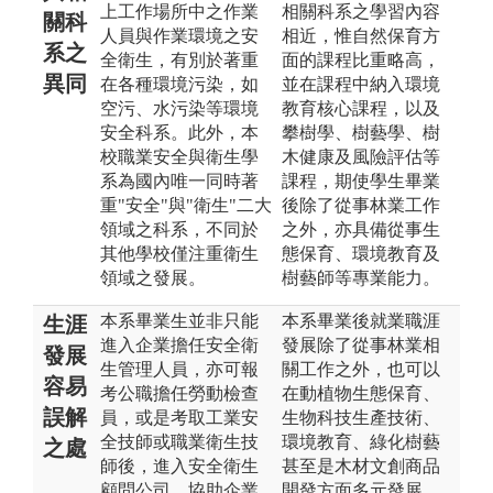
上工作場所中之作業
相關科系之學習內容
關科
人員與作業環境之安
相近，惟自然保育方
系之
全衛生，有別於著重
面的課程比重略高，
異同
在各種環境污染，如
並在課程中納入環境
空污、水污染等環境
教育核心課程，以及
安全科系。此外，本
攀樹學、樹藝學、樹
校職業安全與衛生學
木健康及風險評估等
系為國內唯一同時著
課程，期使學生畢業
重"安全"與"衛生"二大
後除了從事林業工作
領域之科系，不同於
之外，亦具備從事生
其他學校僅注重衛生
態保育、環境教育及
領域之發展。
樹藝師等專業能力。
本系畢業生並非只能
本系畢業後就業職涯
生涯
進入企業擔任安全衛
發展除了從事林業相
發展
生管理人員，亦可報
關工作之外，也可以
容易
考公職擔任勞動檢查
在動植物生態保育、
誤解
員，或是考取工業安
生物科技生產技術、
全技師或職業衛生技
環境教育、綠化樹藝
之處
師後，進入安全衛生
甚至是木材文創商品
顧問公司，協助企業
開發方面多元發展，