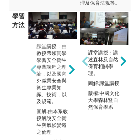
理及保育法規等。
學習
方法
團
課堂講授：由
實務教學：結
課堂講授：講
程
教授帶領同學
合業師教授及
述森林及自然
有
學習安全衛生
協助同學透過
保育相關學
合
專業課程之理
實際實驗操
理。
而
論，以及國內
作，培育並提
作
外職業安全與
圖解:課堂講授
升同學具備實
衛生專業知
圖
務操作之能
版權:中國文化
識、技術，以
分
力，同時達成
大學森林暨自
及規範。
作
理論與實務之
然保育學系
圖解:由本系教
結合。
版
授解說安全衛
職
圖解:口罩密合
生與氣候變遷
度測試實務操
之倫理
作