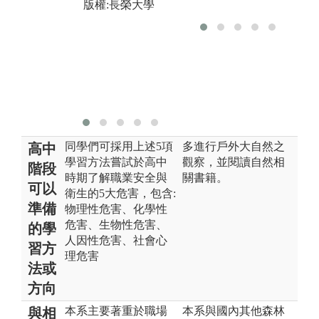
版權:長榮大學
版權:長榮大學
同學們可採用上述5項
多進行戶外大自然之
高中
學習方法嘗試於高中
觀察，並閱讀自然相
階段
時期了解職業安全與
關書籍。
可以
衛生的5大危害，包含:
準備
物理性危害、化學性
危害、生物性危害、
的學
人因性危害、社會心
習方
理危害
法或
方向
本系主要著重於職場
本系與國內其他森林
與相